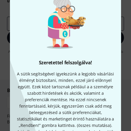
utalvány
egyikét.
Inspiráló gondolatok
Akciók
Thomann
e-mail cím
*
Bejelentkezés
A "Bejelentkezés" gombra kattintva elfogadja, hogy e-mailben küldjünk
önnek hirdetéseket. Bármikor leiratkozhat erről. A hírlevélről további
információkat az
data protection guideline
-ben talál.
Szeretettel felszolgálva!
* Kitöltés kötelező
A sütik segítségével igyekszünk a legjobb vásárlási
élményt biztosítani, minden, ezzel járó előnnyel
együtt. Ezek közé tartoznak például a a személyre
Biztonságos vásárlás és fizetés
szabott hirdetések és akciók, valamint a
preferenciák mentése. Ha ezzel nincsenek
fenntartásaid, kérjük, egyszerűen csak add meg
beleegyezésed a sütik preferenciákat,
Fizessen biztonságosan, titkosítással: Banki átutalás vagy
statisztikákat és marketinget érintő használatára a
Betéti- vagy hitelkártya segítségével
„Rendben!” gombra kattintva. (
összes mutatása
).