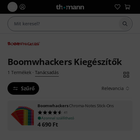
Keresés
Boomwhackers Kiegészítők
Tanácsadás
1
Termékek
·
Szűrő
Relevancia
Boomwhackers
Chroma-Notes Stick-Ons
41
Azonnal szállítható
4 690
Ft