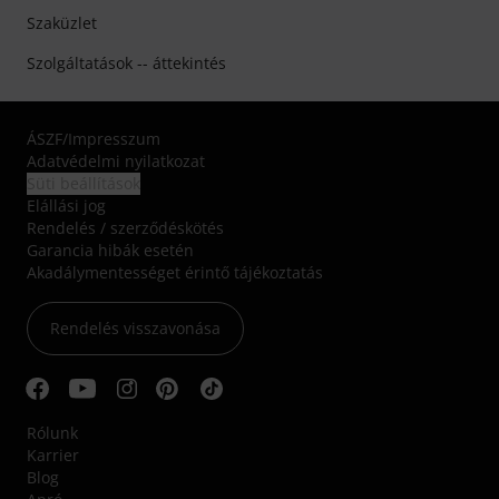
Szaküzlet
Szolgáltatások -- áttekintés
ÁSZF
/
Impresszum
Adatvédelmi nyilatkozat
Süti beállítások
Elállási jog
Rendelés / szerződéskötés
Garancia hibák esetén
Akadálymentességet érintő tájékoztatás
Rendelés visszavonása
Rólunk
Karrier
Blog