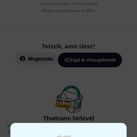
Díjmentes szállítás 79 000 Ft fölött
Minden ár tartalmazza az ÁFÁ-t
Tetszik, amit látsz?
Megosztás
Súgó & Visszajelzések
Thomann hírlevél
Iratkozz fel a Thomann angol nyelvű hírlevelére, és kis
szerencsével megnyerheted a
50
egyenként
50 € értékű