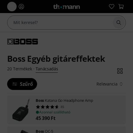
Keresés
Boss Egyéb gitáreffektek
Tanácsadás
20
Termékek
·
Szűrő
Relevancia
Boss
Katana Go Headphone Amp
85
Azonnal szállítható
45 390
Ft
Boss
OC-5