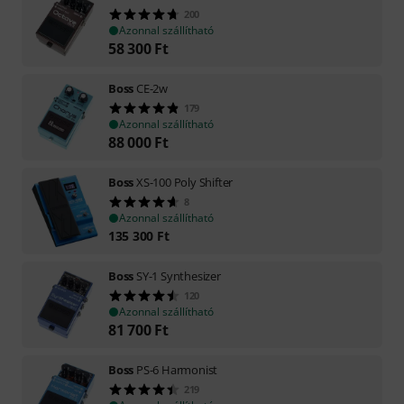
200
Azonnal szállítható
58 300
Ft
Boss
CE-2w
179
Azonnal szállítható
88 000
Ft
Boss
XS-100 Poly Shifter
8
Azonnal szállítható
135 300
Ft
Boss
SY-1 Synthesizer
120
Azonnal szállítható
81 700
Ft
Boss
PS-6 Harmonist
219