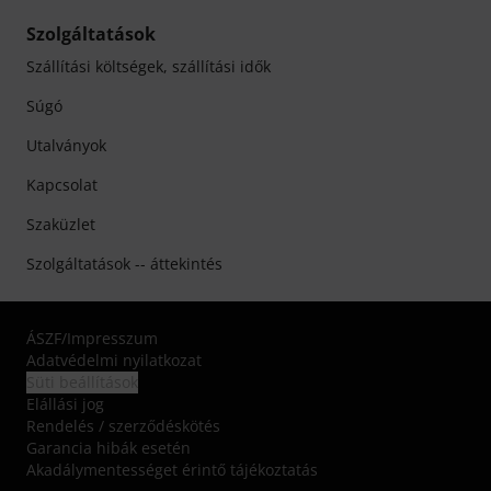
Szolgáltatások
Szállítási költségek, szállítási idők
Súgó
Utalványok
Kapcsolat
Szaküzlet
Szolgáltatások -- áttekintés
ÁSZF
/
Impresszum
Adatvédelmi nyilatkozat
Süti beállítások
Elállási jog
Rendelés / szerződéskötés
Garancia hibák esetén
Akadálymentességet érintő tájékoztatás