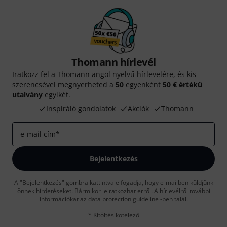
Thomann hírlevél
Iratkozz fel a Thomann angol nyelvű hírlevelére, és kis
szerencsével megnyerheted a
50
egyenként
50 € értékű
utalvány
egyikét.
Inspiráló gondolatok
Akciók
Thomann
e-mail cím
*
Bejelentkezés
A "Bejelentkezés" gombra kattintva elfogadja, hogy e-mailben küldjünk
önnek hirdetéseket. Bármikor leiratkozhat erről. A hírlevélről további
információkat az
data protection guideline
-ben talál.
* Kitöltés kötelező