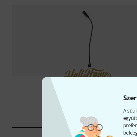
3000 darab eladva
Szer
Botex
LED Goose 4 WW
3 890 Ft
A süti
együtt
prefer
beleeg