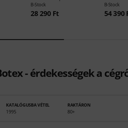
B-Stock
B-Stock
28 290 Ft
54 390 
Botex - érdekességek a cégrő
KATALÓGUSBA VÉTEL
RAKTÁRON
1995
80+