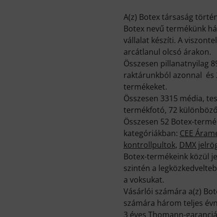
A(z) Botex társaság törté
Botex nevű termékünk ház
vállalat készíti. A viszo
arcátlanul olcsó árakon.
Összesen pillanatnyilag 8
raktárunkból azonnal és 2
termékeket.
Összesen 3315 média, tesz
termékfotó, 72 különböző 
Összesen 52 Botex-termék
kategóriákban:
CEE Árame
kontrollpultok
,
DMX jelrö
Botex-termékeink közül j
szintén a legközkedvelteb
a voksukat.
Vásárlói számára a(z) Bot
számára három teljes évn
3 éves Thomann-garancián