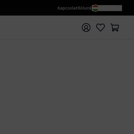
Kapcsolat
Rólunk
HU / FT
sés indítása {searchTerm} keresőszóval