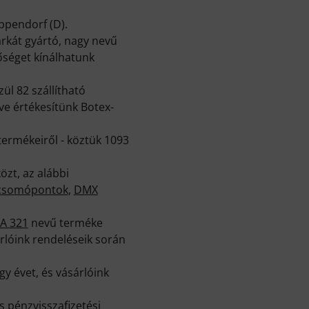
ppendorf (D).
rkát gyártó, nagy nevű
őséget kínálhatunk
ül 82 szállítható
éve értékesítünk Botex-
termékeiről - köztük 1093
zt, az alábbi
s csomópontok
,
DMX
A 321
nevű terméke
rlóink rendeléseik során
y évet, és vásárlóink
 pénzvisszafizetési