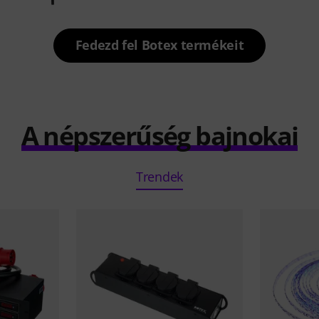
Fedezd fel Botex termékeit
A népszerűség bajnokai
Trendek