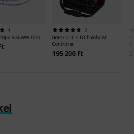
4
3
Stripe RGBWW 10m
Botex
CHC-4-B Chainhoist
B
Controller
Co
Ft
195 200 Ft
2
kei