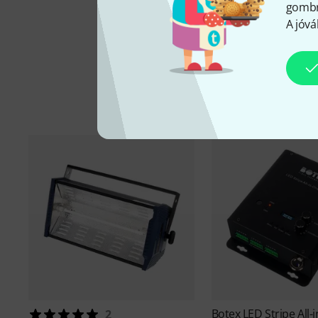
gombra
A jóvá
Botex
LED Stripe All-
2