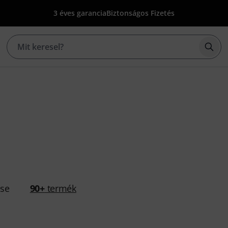
3 éves garancia
Biztonságos Fizetés
Kere
ése
90+
termék