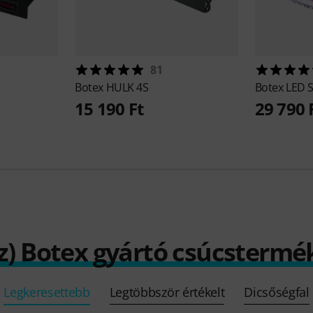
81
Botex
HULK 4S
Botex
LED 
15 190 Ft
29 790 
z) Botex gyártó csúcstermé
Legkeresettebb
Legtöbbször értékelt
Dicsőségfal