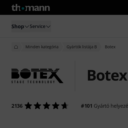
Shop
Service
Minden kategória
Gyártók listája B
Botex
Botex
2136
#101
Gyártó helyez