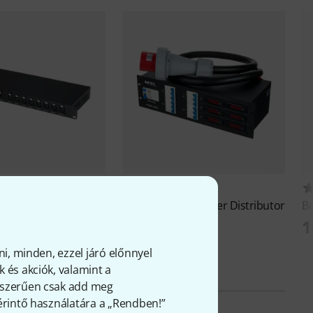
33
56
on 8-3
Botex
PSA 631 Power Distributor
B
63A
1
 Ft
199 600 Ft
ni, minden, ezzel járó előnnyel
 és akciók, valamint a
gyszerűen csak add meg
 érintő használatára a „Rendben!”