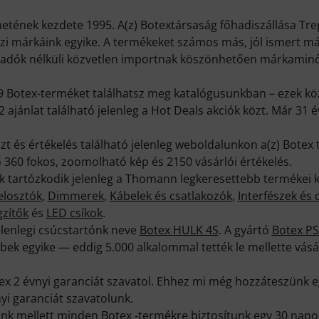
netének kezdete 1995. A(z) Botextársaság főhadiszállása Tre
i márkáink egyike. A termékeket számos más, jól ismert má
nteladók nélküli közvetlen importnak köszönhetően márkamin
9 Botex-terméket találhatsz meg katalógusunkban – ezek köz
 ajánlat található jelenleg a Hot Deals akciók közt. Már 31 
t és értékelés található jelenleg weboldalunkon a(z) Botex 
360 fokos, zoomolható kép és 2150 vásárlói értékelés.
 tartózkodik jelenleg a Thomann legkeresettebb termékei kö
losztók
,
Dimmerek
,
Kábelek és csatlakozók
,
Interfészek é
gzítők
és
LED csíkok
.
elenlegi csúcstartónk neve
Botex HULK 4S
. A gyártó
Botex PS
bek egyike — eddig 5.000 alkalommal tették le mellette vásá
ex 2 évnyi garanciát szavatol. Ehhez mi még hozzáteszünk eg
yi garanciát szavatolunk.
k mellett minden Botex -termékre biztosítunk egy 30 napos