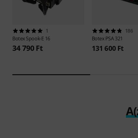
1
186
Botex
Spook-E 16
Botex
PSA 321
34 790 Ft
131 600 Ft
A(