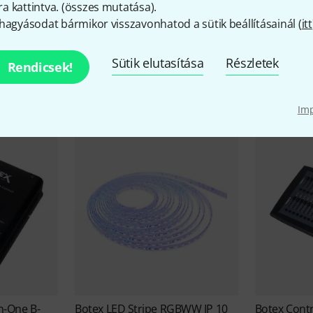
 kattintva. (
összes mutatása
).
hagyásodat bármikor visszavonhatod a sütik beállításainál (
itt
Botex akciói
Sütik elutasítása
Részletek
Rendicsek!
Alkalmi vételek
Aktuális akcióink
Im
in-One B-
Botex
LED Stripe RGBWW IP 10
Botex
Cont