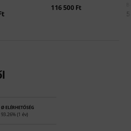
B-
116 500 Ft
Ft
5
l
Ø ELÉRHETŐSÉG
93.26% (1 év)