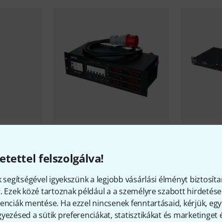
186
Botex
PSA 321
Botex
NETc
etettel felszolgálva!
131 600 Ft
130 300
k segítségével igyekszünk a legjobb vásárlási élményt biztosíta
. Ezek közé tartoznak például a a személyre szabott hirdetések
enciák mentése. Ha ezzel nincsenek fenntartásaid, kérjük, e
yezésed a sütik preferenciákat, statisztikákat és marketinget