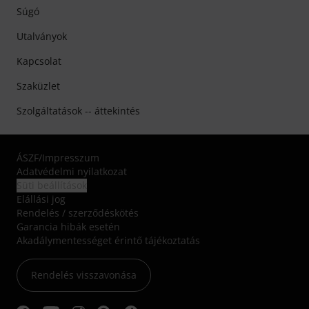
Súgó
Utalványok
Kapcsolat
Szaküzlet
Szolgáltatások -- áttekintés
ÁSZF
/
Impresszum
Adatvédelmi nyilatkozat
Süti beállítások
Elállási jog
Rendelés / szerződéskötés
Garancia hibák esetén
Akadálymentességet érintő tájékoztatás
Rendelés visszavonása