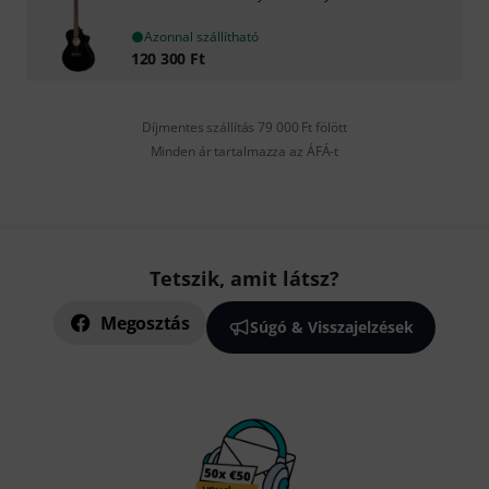
Azonnal szállítható
120 300
Ft
Díjmentes szállítás 79 000 Ft fölött
Minden ár tartalmazza az ÁFÁ-t
Tetszik, amit látsz?
Megosztás
Súgó & Visszajelzések