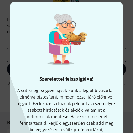
Thomann hírlevél
Iratkozz fel a Thomann angol nyelvű hírlevelére, és kis
szerencsével megnyerheted a
50
egyenként
50 € értékű
utalvány
egyikét.
Inspiráló gondolatok
Akciók
Thomann
e-mail cím
*
Bejelentkezés
Szeretettel felszolgálva!
A "Bejelentkezés" gombra kattintva elfogadja, hogy e-mailben küldjünk
önnek hirdetéseket. Bármikor leiratkozhat erről. A hírlevélről további
A sütik segítségével igyekszünk a legjobb vásárlási
információkat az
data protection guideline
-ben talál.
élményt biztosítani, minden, ezzel járó előnnyel
* Kitöltés kötelező
együtt. Ezek közé tartoznak például a a személyre
szabott hirdetések és akciók, valamint a
preferenciák mentése. Ha ezzel nincsenek
Biztonságos vásárlás és fizetés
fenntartásaid, kérjük, egyszerűen csak add meg
beleegyezésed a sütik preferenciákat,