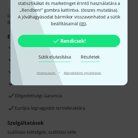
statisztikákat és marketinget érintő használatára a
„Rendben!” gombra kattintva. (
összes mutatása
).
Fizessen biztonságosan, titkosítással: Banki átutalás vagy
A jóváhagyásodat bármikor visszavonhatod a sütik
Betéti- vagy hitelkártya segítségével
beállításainál (
itt
).
Előnyök
Rendicsek!
3 éves Thomann-garancia
Sütik elutasítása
Részletek
30 napos pénzvisszafizetési garancia
Javítás/Szervizelés
·
Impresszum
Adatvédelmi nyilatkozat
Hozzáértők szaktanácsadása
Elégedettségi Garancia
Európa legnagyobb termékraktára
Szolgáltatások
Szállítási költségek, szállítási idők