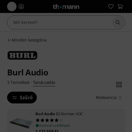
Keresés
Minden kategória
Burl Audio
Tanácsadás
3
Termékek
·
Szűrő
Relevancia
Burl Audio
B2 Bomber ADC
2
Azonnal szállítható
1 173 558
Ft