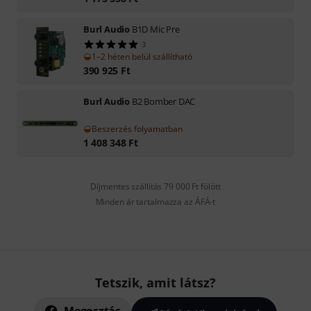
Burl Audio
B1D Mic Pre
3
1–2 héten belül szállítható
390 925
Ft
Burl Audio
B2 Bomber DAC
Beszerzés folyamatban
1 408 348
Ft
Díjmentes szállítás 79 000 Ft fölött
Minden ár tartalmazza az ÁFÁ-t
Tetszik, amit látsz?