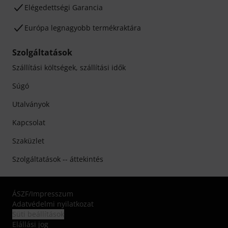
Elégedettségi Garancia
Európa legnagyobb termékraktára
Szolgáltatások
Szállítási költségek, szállítási idők
Súgó
Utalványok
Kapcsolat
Szaküzlet
Szolgáltatások -- áttekintés
ÁSZF
/
Impresszum
Adatvédelmi nyilatkozat
Süti beállítások
Elállási jog