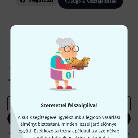
Megosztás
Súgó & Visszajelzések
Thomann hírlevél
Iratkozz fel a Thomann angol nyelvű hírlevelére, és kis
szerencsével megnyerheted a
50
egyenként
50 € értékű
utalvány
egyikét.
Inspiráló gondolatok
Akciók
Thomann
e-mail cím
*
Szeretettel felszolgálva!
A sütik segítségével igyekszünk a legjobb vásárlási
Bejelentkezés
élményt biztosítani, minden, ezzel járó előnnyel
együtt. Ezek közé tartoznak például a a személyre
A "Bejelentkezés" gombra kattintva elfogadja, hogy e-mailben küldjünk
szabott hirdetések és akciók, valamint a