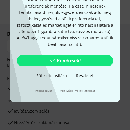
önnek hirdetéseket. Bármikor leiratkozhat erről. A hírlevélről további
információkat az
data protection guideline
-ben talál.
preferenciák mentése. Ha ezzel nincsenek
fenntartásaid, kérjük, egyszerűen csak add meg
* Kitöltés kötelező
beleegyezésed a sütik preferenciákat,
statisztikákat és marketinget érintő használatára a
„Rendben!” gombra kattintva. (
összes mutatása
).
Biztonságos vásárlás és fizetés
A jóváhagyásodat bármikor visszavonhatod a sütik
beállításainál (
itt
).
Fizessen biztonságosan, titkosítással: Banki átutalás vagy
Rendicsek!
Betéti- vagy hitelkártya segítségével
Sütik elutasítása
Részletek
Előnyök
3 éves Thomann-garancia
·
Impresszum
Adatvédelmi nyilatkozat
30 napos pénzvisszafizetési garancia
Javítás/Szervizelés
Hozzáértők szaktanácsadása