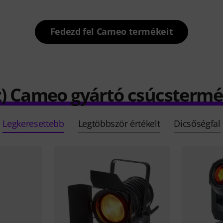
Fedezd fel Cameo termékeit
z) Cameo gyártó csúcstermé
Legkeresettebb
Legtöbbször értékelt
Dicsőségfal