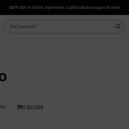
79 000 Ft fölött díjmentes szállítás
Biztonságos Fizetés
Kere
o
ése
90+
termék