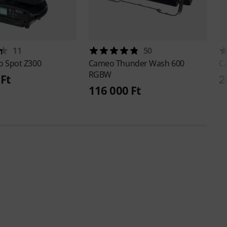
11
50
o Spot Z300
Cameo
Thunder Wash 600
C
RGBW
 Ft
2
116 000 Ft