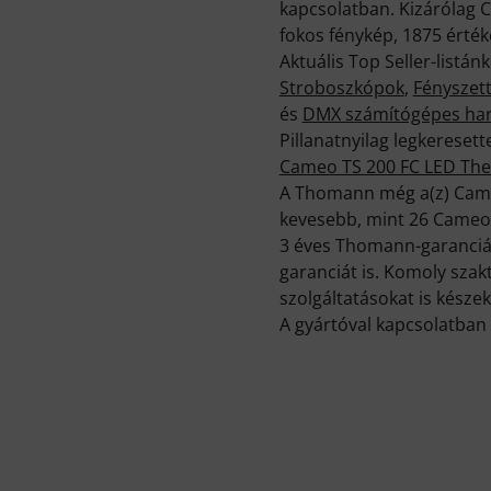
kapcsolatban. Kizárólag 
fokos fénykép, 1875 érté
Aktuális Top Seller-list
Stroboszkópok
,
Fényszett
és
DMX számítógépes hard
Pillanatnyilag legkerese
Cameo TS 200 FC LED The
A Thomann még a(z) Came
kevesebb, mint 26 Cameo-t
3 éves Thomann-garancián
garanciát is. Komoly sza
szolgáltatásokat is készek
A gyártóval kapcsolatban 