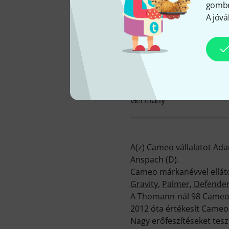
gombra
A jóvá
C
SZÉKHELY
Germany
A(z) Cameo vállalatot Ada
Anspach (D).
Cameo márkanévvel ellátot
Gravity
,
Palmer
,
Defende
A Thomann-nál 98 Cameo Li
2012 óta értékesít Cameo
Nagy erőfeszítéseket tes