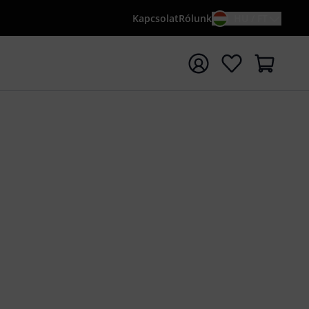
Kapcsolat
Rólunk
HU / FT
sés indítása {searchTerm} keresőszóval