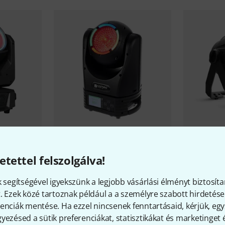
00 B-Stock
Cameo
Movo Beam Z 100 B-
Cameo
STU
Stock
125 000 
etettel felszolgálva!
187 300 Ft
k segítségével igyekszünk a legjobb vásárlási élményt biztosíta
. Ezek közé tartoznak például a a személyre szabott hirdetések
enciák mentése. Ha ezzel nincsenek fenntartásaid, kérjük, e
yezésed a sütik preferenciákat, statisztikákat és marketinget