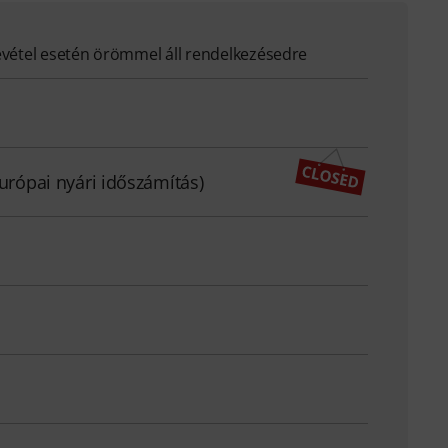
evétel esetén örömmel áll rendelkezésedre
európai nyári időszámítás)