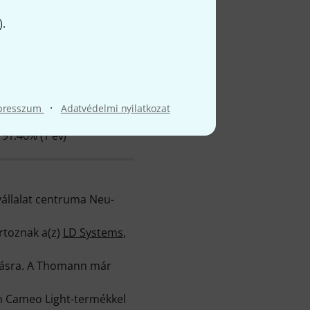
).
ől
·
presszum
Adatvédelmi nyilatkozat
Ø ELÉRHETŐSÉG
91.40% (1 év)
vállalat centruma Neu-
rtoznak a(z)
LD Systems
,
ításra. A Thomann már
en Cameo Light-termékkel