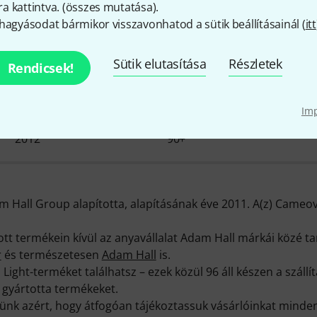
 kattintva. (
összes mutatása
).
hagyásodat bármikor visszavonhatod a sütik beállításainál (
itt
ameo - érdekességek a cégr
Sütik elutasítása
Részletek
Rendicsek!
Im
KATALÓGUSBA VÉTEL
RAKTÁRON
2012
90+
m Hall Group alapította, alapításának éve 2011. A(z) Cameo
t termékein kívül az anyavállalat Adam Hall márkái közé ta
r
és természetesen
Adam Hall
is.
ght-terméket találhatsz – ezek közül 96 áll készen a száll
 gyártotta termékeket.
zünk azért, hogy átfogóan tájékoztassuk vásárlóinkat mind