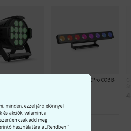
DIO Par 6 G2 B-Stock
Cameo
PixBar 650 CPro COB B-
C
Stock
St
Ft
4
168 300 Ft
ni, minden, ezzel járó előnnyel
 és akciók, valamint a
gyszerűen csak add meg
 érintő használatára a „Rendben!”