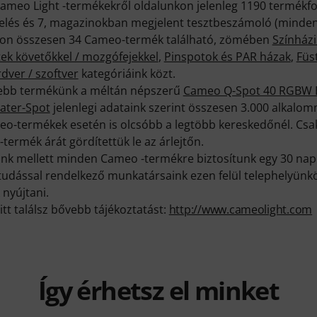
Cameo Light -termékekről oldalunkon jelenleg 1190 termékf
kelés és 7, magazinokban megjelent tesztbeszámoló (minden
ánkon összesen 34 Cameo-termék található, zömében
Színház
ek követőkkel / mozgófejekkel
,
Pinspotok és PAR házak
,
Füs
ver / szoftver
kategóriáink közt.
ttebb termékünk a méltán népszerű
Cameo Q-Spot 40 RGBW 
ater-Spot
jelenlegi adataink szerint összesen 3.000 alkalom
o-termékek esetén is olcsóbb a legtöbb kereskedőnél. Cs
ermék árát gördítettük le az árlejtőn.
k mellett minden Cameo -termékre biztosítunk egy 30 napo
ktudással rendelkező munkatársaink ezen felül telephelyünk
 nyújtani.
itt találsz bővebb tájékoztatást:
http://www.cameolight.com
Így érhetsz el minket