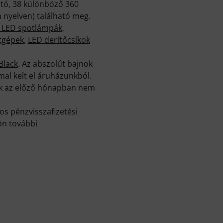
otó, 38 különböző 360
 nyelven) található meg.
i LED spotlámpák
,
tgépek
,
LED derítőcsíkok
Black
. Az abszolút bajnok
mal kelt el áruházunkból.
ak az előző hónapban nem
s pénzvisszafizetési
ön további