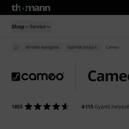
Shop
Service
Minden kategória
Gyártók listája C
Cameo
Came
1855
#115
Gyártó helyez