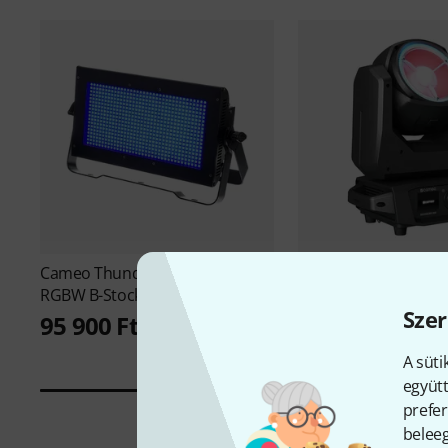
Cameo
Thunder Wash 600
Cameo
Movo Beam 2
RGBW B-Stock
256 725 Ft
Szer
95 900 Ft
A süti
együtt
prefer
beleeg