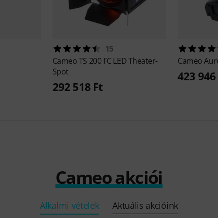
15
Cameo
TS 200 FC LED Theater-
Cameo
Aur
Spot
423 946
292 518 Ft
Cameo akciói
Alkalmi vételek
Aktuális akcióink