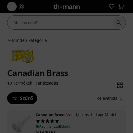
Keresés
Minden kategória
Canadian Brass
Tanácsadás
10
Termékek
·
Szűrő
Relevancia
Canadian Brass
Arnold Jacobs Heritage Model
9
Azonnal szállítható
50 400
Ft