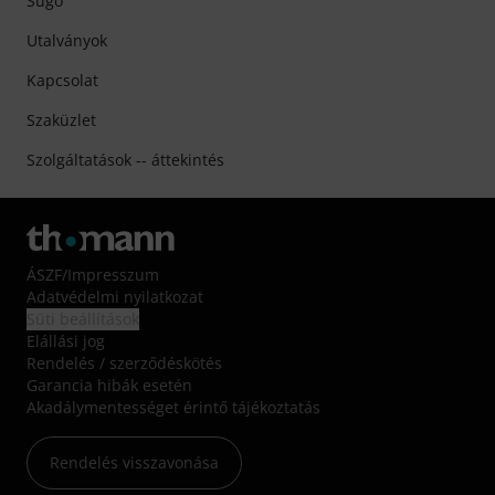
Súgó
Utalványok
Kapcsolat
Szaküzlet
Szolgáltatások -- áttekintés
ÁSZF
/
Impresszum
Adatvédelmi nyilatkozat
Süti beállítások
Elállási jog
Rendelés / szerződéskötés
Garancia hibák esetén
Akadálymentességet érintő tájékoztatás
Rendelés visszavonása