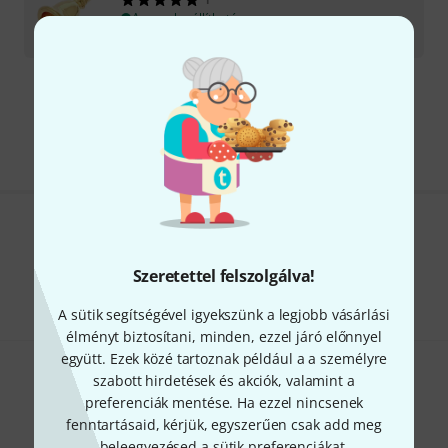
Azonnal szállítható
90 100
Ft
Díjmentes szállítás 79 000 Ft fölött
Minden ár tartalmazza az ÁFÁ-t
Tetszik, amit látsz?
Szeretettel felszolgálva!
Megosztás
Súgó & Visszajelzések
A sütik segítségével igyekszünk a legjobb vásárlási
élményt biztosítani, minden, ezzel járó előnnyel
együtt. Ezek közé tartoznak például a a személyre
szabott hirdetések és akciók, valamint a
preferenciák mentése. Ha ezzel nincsenek
fenntartásaid, kérjük, egyszerűen csak add meg
beleegyezésed a sütik preferenciákat,