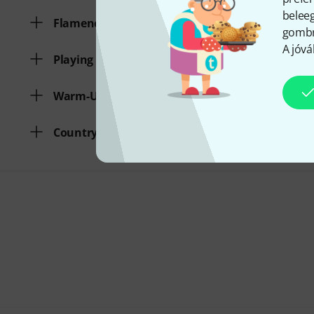
beleeg
Flamenco/Latin
gombra
A jóvá
Playing Tecniques
Warm-Up
Country/Bluegrass