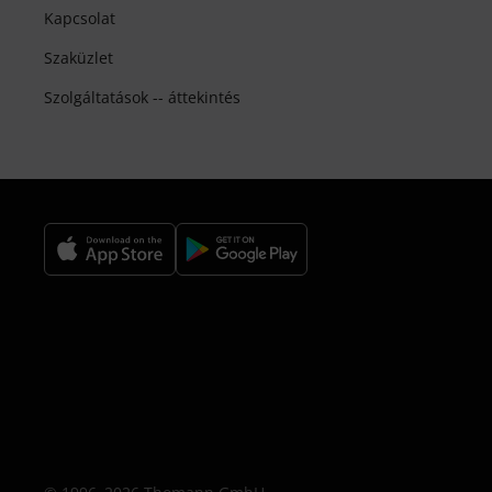
Kapcsolat
Szaküzlet
Szolgáltatások -- áttekintés