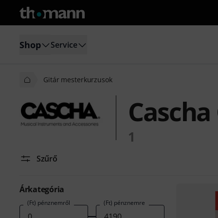
Shop
Service
Gitár mesterkurzusok
Cascha 
1
Szűrő
Árkategória
(Ft) pénznemről
(Ft) pénznemre