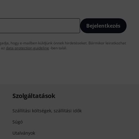
Bejelentkezés
gadja, hogy e-mailben küldjünk önnek hirdetéseket. Bármikor leiratkozhat
t az
data protection guideline
-ben talál.
Szolgáltatások
Szállítási költségek, szállítási idők
Súgó
Utalványok