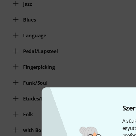
Jazz
Blues
Language
Pedal/Lapsteel
Fingerpicking
Funk/Soul
Etudes/Exercises
Szer
Folk
A süti
együtt
with Bonus Audio/Video
prefer