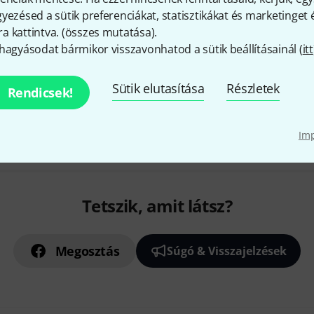
yezésed a sütik preferenciákat, statisztikákat és marketinget
 kattintva. (
összes mutatása
).
hagyásodat bármikor visszavonhatod a sütik beállításainál (
itt
Sütik elutasítása
Részletek
Rendicsek!
Im
Tetszik, amit látsz?
Megosztás
Súgó & Visszajelzések