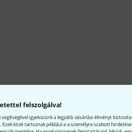
etettel felszolgálva!
k segítségével igyekszünk a legjobb vásárlási élményt biztosíta
. Ezek közé tartoznak például a a személyre szabott hirdetések
enciák mentése. Ha ezzel nincsenek fenntartásaid, kérjük, e