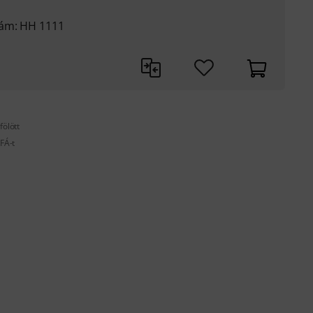
zám: HH 1111
fölött
FÁ-t