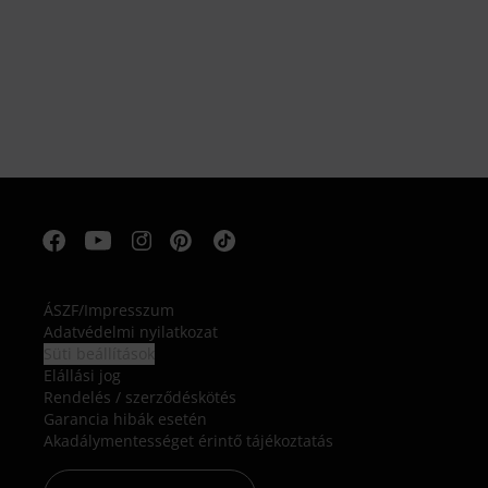
ÁSZF
/
Impresszum
Adatvédelmi nyilatkozat
Süti beállítások
Elállási jog
Rendelés / szerződéskötés
Garancia hibák esetén
Akadálymentességet érintő tájékoztatás