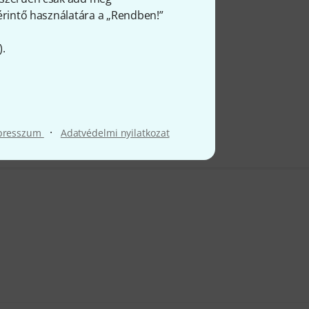
 érintő használatára a „Rendben!”
).
·
presszum
Adatvédelmi nyilatkozat