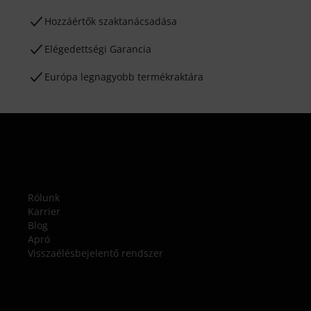
Hozzáértők szaktanácsadása
Elégedettségi Garancia
Európa legnagyobb termékraktára
Rólunk
Karrier
Blog
Apró
Visszaélésbejelentő rendszer