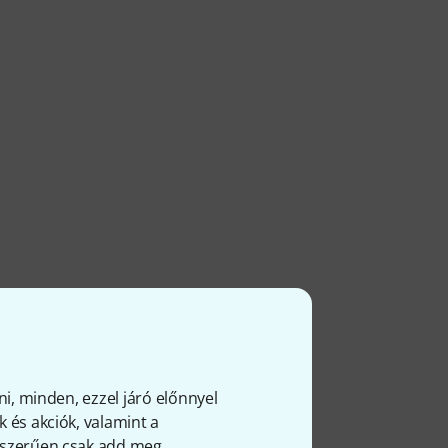
ni, minden, ezzel járó előnnyel
 és akciók, valamint a
gyszerűen csak add meg