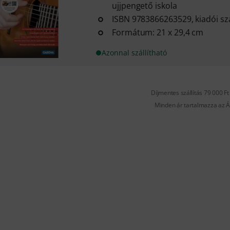
ujjpengető iskola
ISBN 9783866263529, kiadói s
Formátum: 21 x 29,4 cm
Azonnal szállítható
Díjmentes szállítás 79 000 Ft 
Minden ár tartalmazza az Á