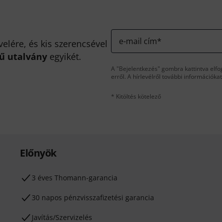
e-mail cím
*
velére, és kis szerencsével
kű utalvány
egyikét.
A "Bejelentkezés" gombra kattintva elfo
erről. A hírlevélről további információka
* Kitöltés kötelező
Előnyök
3 éves Thomann-garancia
30 napos pénzvisszafizetési garancia
Javítás/Szervizelés