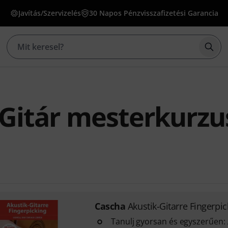
Javítás/Szervizelés
30 Napos Pénzvisszafizetési Garancia
Kere
Gitár mesterkurzu
Cascha
Akustik-Gitarre Fingerpic
Tanulj gyorsan és egyszerűen: 