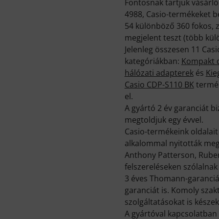
Fontosnak tartjuk vásárl
4988, Casio-termékeket b
54 különböző 360 fokos, 
megjelent teszt (több kül
Jelenleg összesen 11 Cas
kategóriákban:
Kompakt d
hálózati adapterek
és
Kie
Casio CDP-S110 BK
termék
el.
A gyártó 2 év garanciát 
megtoldjuk egy évvel.
Casio-termékeink oldalai
alkalommal nyitották meg 
Anthony Patterson, Ruben 
felszereléseken szólalnak
3 éves Thomann-garancián
garanciát is. Komoly sza
szolgáltatásokat is készek
A gyártóval kapcsolatban 