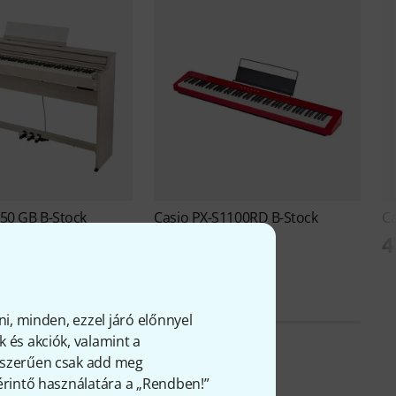
50 GB B-Stock
Casio
PX-S1100RD B-Stock
C
4
Ft
158 600 Ft
ni, minden, ezzel járó előnnyel
 és akciók, valamint a
gyszerűen csak add meg
 érintő használatára a „Rendben!”