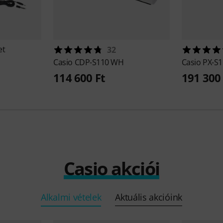
et
32
Casio
CDP-S110 WH
Casio
PX-S
114 600 Ft
191 300 
Casio akciói
Alkalmi vételek
Aktuális akcióink