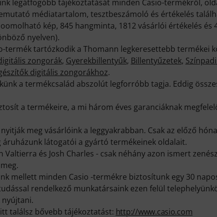
óink legátfogóbb tájékoztatását minden Casio-termékről, ol
emutató médiatartalom, tesztbeszámoló és értékelés találh
zoomolható kép, 845 hangminta, 1812 vásárlói értékelés és 
önböző nyelven).
io-termék tartózkodik a Thomann legkeresettebb termékei kö
igitális zongorák
,
Gyerekbillentyűk
,
Billentyűzetek
,
Színpad
gészítők digitális zongorákhoz
.
ünk a termékcsalád abszolút legforróbb tagja. Eddig összes
biztosít a termékeire, a mi három éves garanciáknak megfel
t nyitják meg vásárlóink a leggyakrabban. Csak az előző hó
áruházunk látogatói a gyártó termékeinek oldalait.
Valtierra és Josh Charles - csak néhány azon ismert zenésze
 meg.
k mellett minden Casio -termékre biztosítunk egy 30 napos
ktudással rendelkező munkatársaink ezen felül telephelyünk
 nyújtani.
itt találsz bővebb tájékoztatást:
http://www.casio.com