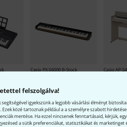
ck
Casio
PX-S6000 B-Stock
Casio
AP-S4
450 508 Ft
424 805 
etettel felszolgálva!
k segítségével igyekszünk a legjobb vásárlási élményt biztosíta
. Ezek közé tartoznak például a a személyre szabott hirdetések
enciák mentése. Ha ezzel nincsenek fenntartásaid, kérjük, e
yezésed a sütik preferenciákat, statisztikákat és marketinget