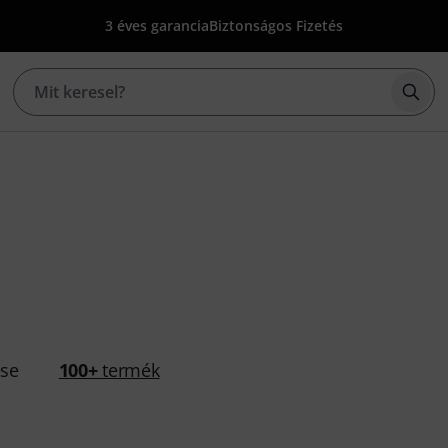
3 éves garancia
Biztonságos Fizetés
Kere
ése
100+
termék