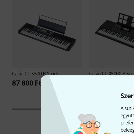
Casio
CT-S500 B-Stock
Casio
CT-X5000 B-Sto
87 800 Ft
129 900 Ft
Szer
A süti
együtt
prefer
beleeg