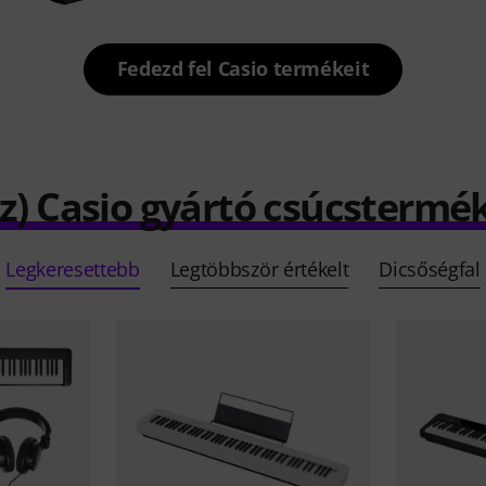
Fedezd fel Casio termékeit
z) Casio gyártó csúcstermé
Legkeresettebb
Legtöbbször értékelt
Dicsőségfal