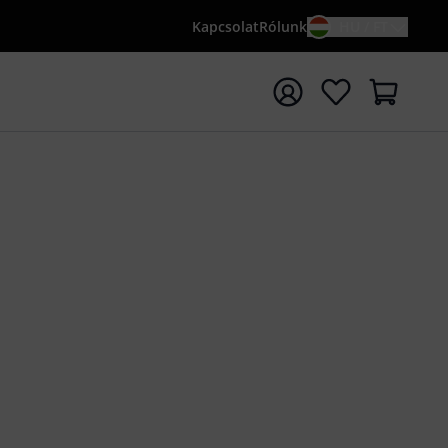
Kapcsolat
Rólunk
HU / FT
sés indítása {searchTerm} keresőszóval