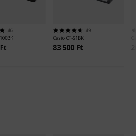
46
49
1100BK
Casio
CT-S1BK
C
83 500 Ft
Ft
2