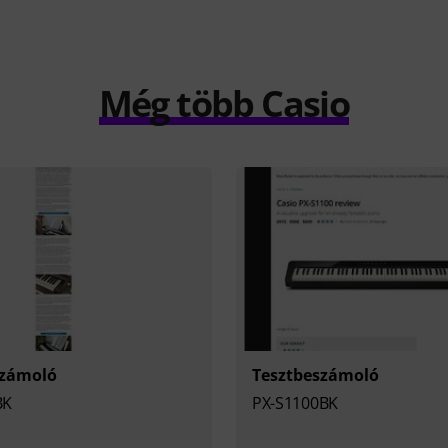
Még több Casio
számoló
Tesztbeszámoló
BK
PX-S1100BK