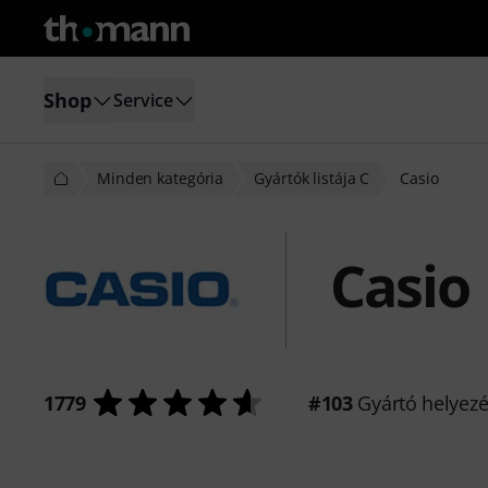
Shop
Service
Minden kategória
Gyártók listája C
Casio
Casio
1779
#103
Gyártó helyez