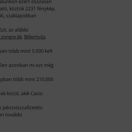
dalunkon ezért összesen
ató, köztük 2231 fénykép,
46, szaklapokban
zt, az alábbi
i zongorák
,
Billentyűs
en több mint 5.000 kelt
elően azonban mi ezt még
napban több mint 210.000
k közül, akik Casio
 pénzvisszafizetési
ön további