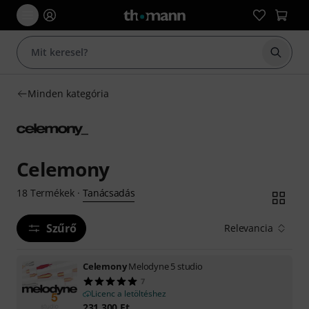
Keresés
Minden kategória
Celemony
Tanácsadás
18
Termékek
·
Szűrő
Relevancia
Celemony
Melodyne 5 studio
7
Licenc a letöltéshez
231 300
Ft