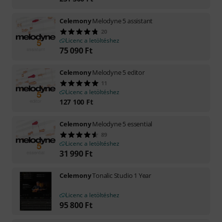
Celemony
Melodyne 5 assistant
20
Licenc a letöltéshez
75 090
Ft
Celemony
Melodyne 5 editor
11
Licenc a letöltéshez
127 100
Ft
Celemony
Melodyne 5 essential
89
Licenc a letöltéshez
31 990
Ft
Celemony
Tonalic Studio 1 Year
Licenc a letöltéshez
95 800
Ft