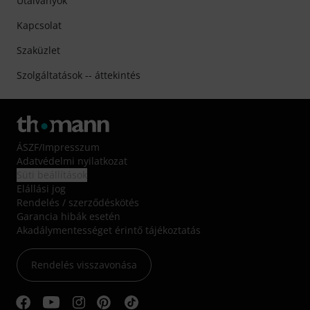
Utalványok
Kapcsolat
Szaküzlet
Szolgáltatások -- áttekintés
ÁSZF
/
Impresszum
Adatvédelmi nyilatkozat
Süti beállítások
Elállási jog
Rendelés / szerződéskötés
Garancia hibák esetén
Akadálymentességet érintő tájékoztatás
Rendelés visszavonása