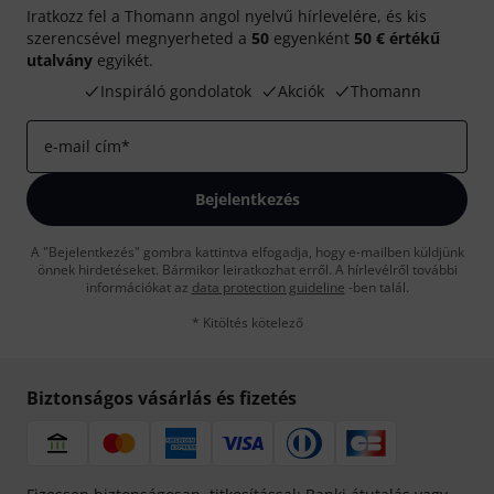
Iratkozz fel a Thomann angol nyelvű hírlevelére, és kis
szerencsével megnyerheted a
50
egyenként
50 € értékű
utalvány
egyikét.
Inspiráló gondolatok
Akciók
Thomann
e-mail cím
*
Bejelentkezés
A "Bejelentkezés" gombra kattintva elfogadja, hogy e-mailben küldjünk
önnek hirdetéseket. Bármikor leiratkozhat erről. A hírlevélről további
információkat az
data protection guideline
-ben talál.
* Kitöltés kötelező
Biztonságos vásárlás és fizetés