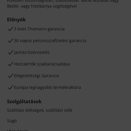
Fizessen biztonságosan, titkosítással: Banki átutalás vagy
Betéti- vagy hitelkártya segítségével
Előnyök
3 éves Thomann-garancia
30 napos pénzvisszafizetési garancia
Javítás/Szervizelés
Hozzáértők szaktanácsadása
Elégedettségi Garancia
Európa legnagyobb termékraktára
Szolgáltatások
Szállítási költségek, szállítási idők
Súgó