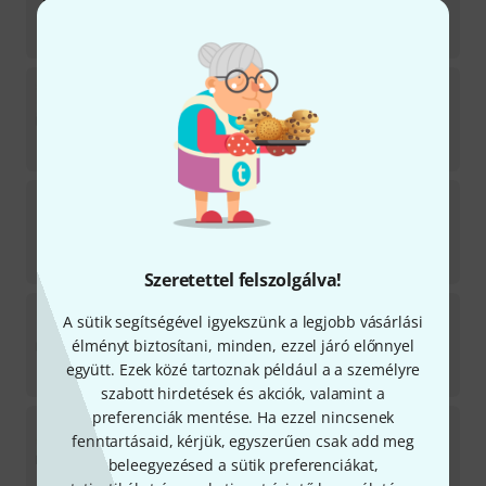
Licenc a letöltéshez
9 199
Ft
Celemony
Melodyne 5 studio UD 3 studio
1
Licenc a letöltéshez
10 890
Ft
Celemony
Tonalic Arranger 1 Month
Licenc a letöltéshez
5 799
Ft
Szeretettel felszolgálva!
Celemony
Melodyne 5 assistant Update
A sütik segítségével igyekszünk a legjobb vásárlási
11
élményt biztosítani, minden, ezzel járó előnnyel
Licenc a letöltéshez
együtt. Ezek közé tartoznak például a a személyre
6 999
Ft
szabott hirdetések és akciók, valamint a
preferenciák mentése. Ha ezzel nincsenek
Celemony
Melodyne 5 editor Update
fenntartásaid, kérjük, egyszerűen csak add meg
11
beleegyezésed a sütik preferenciákat,
Licenc a letöltéshez