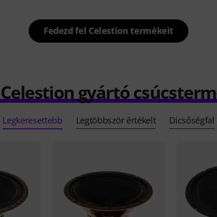
Fedezd fel Celestion termékeit
 Celestion gyártó csúcster
Legkeresettebb
Legtöbbször értékelt
Dicsőségfal