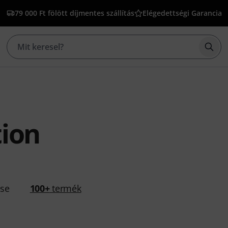
79 000 Ft fölött díjmentes szállítás
Elégedettségi Garancia
Kere
tion
ése
100+
termék