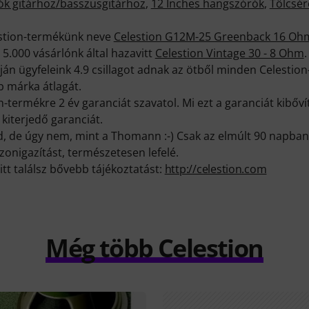
k gitárhoz/basszusgitárhoz
,
12 Inches hangszórók
,
Tölcsér
estion-termékünk neve
Celestion G12M-25 Greenback 16 Oh
 5.000 vásárlónk által hazavitt
Celestion Vintage 30 - 8 Ohm
.
án ügyfeleink 4.9 csillagot adnak az ötből minden Celestion
 márka átlagát.
-termékre 2 év garanciát szavatol. Mi ezt a garanciát kibőv
kiterjedő garanciát.
d, de úgy nem, mint a Thomann :-) Csak az elmúlt 90 napban
onigazítást, természetesen lefelé.
itt találsz bővebb tájékoztatást:
http://celestion.com
Még több Celestion