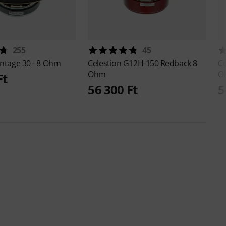
255
45
intage 30 - 8 Ohm
Celestion
G12H-150 Redback 8
Ce
Ohm
O
Ft
56 300 Ft
5