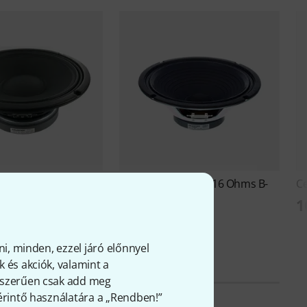
L10-100 8 Ohms B-
Celestion
G10N-40 16 Ohms B-
Ce
Stock
1
Ft
22 590 Ft
ni, minden, ezzel járó előnnyel
 és akciók, valamint a
gyszerűen csak add meg
 érintő használatára a „Rendben!”