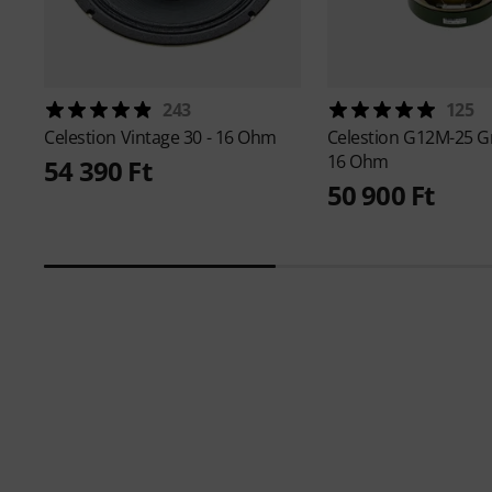
243
125
Celestion
Vintage 30 - 16 Ohm
Celestion
G12M-25 G
16 Ohm
54 390 Ft
50 900 Ft