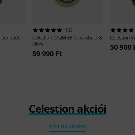
153
reenback
Celestion
G12M-65 Creamback 8
Celestion
V
Ohm
50 900 
59 990 Ft
Celestion akciói
Alkalmi vételek