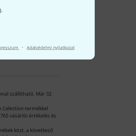
).
ről
·
presszum
Adatvédelmi nyilatkozat
nal szállítható. Már 32
n Celestion-termékkel
765 vásárlói értékelés és
mékek közt, a következő