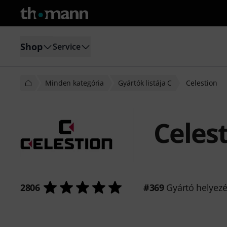
Shop
Service
Minden kategória
Gyártók listája C
Celestion
Celes
2806
#369
Gyártó helyez