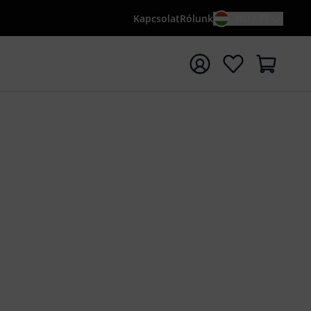
Kapcsolat
Rólunk
HU / FT
sés indítása {searchTerm} keresőszóval