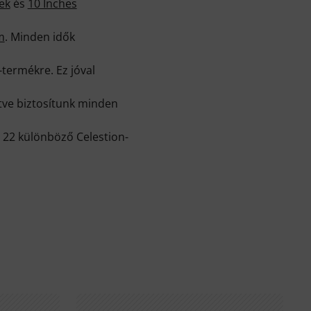
ek
és
10 Inches
m
. Minden idők
-termékre. Ez jóval
ítve biztosítunk minden
 22 különböző Celestion-