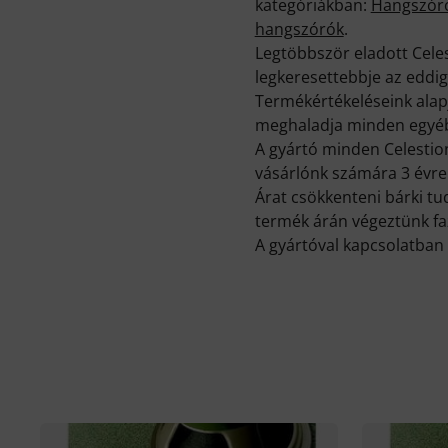
kategóriákban:
Hangszóró
hangszórók
.
Legtöbbször eladott Cel
legkeresettebbje az eddig
Termékértékeléseink alapj
meghaladja minden egyéb
A gyártó minden Celestion
vásárlónk számára 3 évre 
Árat csökkenteni bárki tu
termék árán végeztünk faz
A gyártóval kapcsolatban 