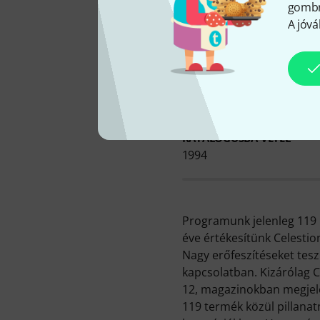
gombra
A jóvá
Ce
KATALÓGUSBA VÉTEL
1994
Programunk jelenleg 119 C
éve értékesítünk Celestio
Nagy erőfeszítéseket tes
kapcsolatban. Kizárólag C
12, magazinokban megjele
119 termék közül pillana