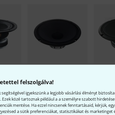
tock
Celestion
Eight 15 4 Ohm B-Stock
Celestion
B
Stock
12 490 Ft
etettel felszolgálva!
11 990 
k segítségével igyekszünk a legjobb vásárlási élményt biztosíta
. Ezek közé tartoznak például a a személyre szabott hirdetések
enciák mentése. Ha ezzel nincsenek fenntartásaid, kérjük, e
yezésed a sütik preferenciákat, statisztikákat és marketinget