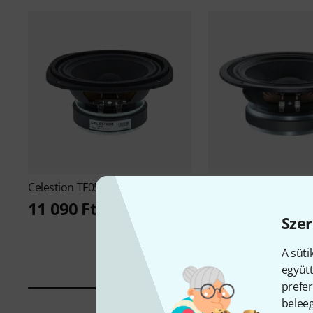
Celestion
TF0510 B-Stock
Celestion
TF0615 B-S
11 090 Ft
15 590 Ft
Szer
A süti
együtt
prefer
beleeg