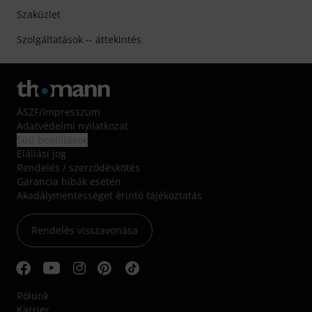
Szaküzlet
Szolgáltatások -- áttekintés
ÁSZF
/
Impresszum
Adatvédelmi nyilatkozat
Süti beállítások
Elállási jog
Rendelés / szerződéskötés
Garancia hibák esetén
Akadálymentességet érintő tájékoztatás
Rendelés visszavonása
Rólunk
Karrier