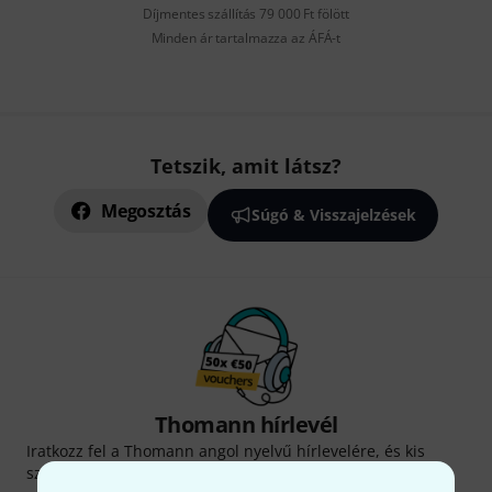
Díjmentes szállítás 79 000 Ft fölött
Minden ár tartalmazza az ÁFÁ-t
Tetszik, amit látsz?
Megosztás
Súgó & Visszajelzések
Thomann hírlevél
Iratkozz fel a Thomann angol nyelvű hírlevelére, és kis
szerencsével megnyerheted a
50
egyenként
50 € értékű