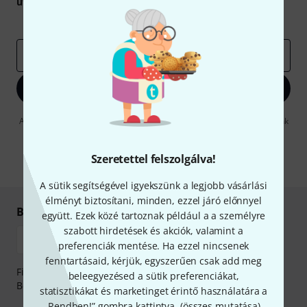
utalvány
egyikét.
Inspiráló gondolatok
Akciók
Thomann
e-mail cím
*
Bejelentkezés
A "Bejelentkezés" gombra kattintva elfogadja, hogy e-mailben küldjünk
önnek hirdetéseket. Bármikor leiratkozhat erről. A hírlevélről további
információkat az
data protection guideline
-ben talál.
Szeretettel felszolgálva!
* Kitöltés kötelező
A sütik segítségével igyekszünk a legjobb vásárlási
élményt biztosítani, minden, ezzel járó előnnyel
Biztonságos vásárlás és fizetés
együtt. Ezek közé tartoznak például a a személyre
szabott hirdetések és akciók, valamint a
preferenciák mentése. Ha ezzel nincsenek
fenntartásaid, kérjük, egyszerűen csak add meg
Fizessen biztonságosan, titkosítással: Banki átutalás vagy
beleegyezésed a sütik preferenciákat,
Betéti- vagy hitelkártya segítségével
statisztikákat és marketinget érintő használatára a
„Rendben!” gombra kattintva. (
összes mutatása
).