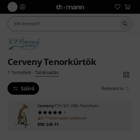
Keresés
Cerveny Tenorkürtök
Tanácsadás
1
Termékek
·
Szűrő
Relevancia
Cerveny
CTH 521-3 Bb-Tenorhorn
4
5–7 héten belül szállítható
890 245
Ft