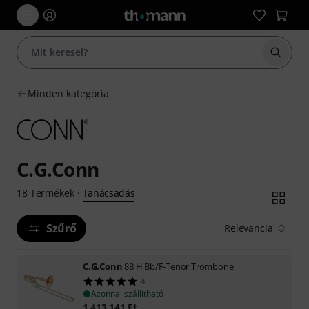
Keresés
Minden kategória
C.G.Conn
Tanácsadás
18
Termékek
·
Szűrő
Relevancia
C.G.Conn
88 H Bb/F-Tenor Trombone
4
Azonnal szállítható
1 413 141
Ft