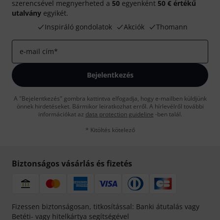
szerencsével megnyerheted a
50
egyenként
50 € értékű
utalvány
egyikét.
Inspiráló gondolatok
Akciók
Thomann
e-mail cím
*
Bejelentkezés
A "Bejelentkezés" gombra kattintva elfogadja, hogy e-mailben küldjünk
önnek hirdetéseket. Bármikor leiratkozhat erről. A hírlevélről további
információkat az
data protection guideline
-ben talál.
* Kitöltés kötelező
Biztonságos vásárlás és fizetés
Fizessen biztonságosan, titkosítással: Banki átutalás vagy
Betéti- vagy hitelkártya segítségével