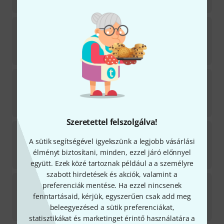
1 319 938
Ft
C.G.Conn
88HCL Bb/F-Tenor Trombone
3
11–14 héten belül szállítható
2 150 088
Ft
C.G.Conn
Tuning Bit Set Sousaphone SP
Azonnal szállítható
70 000
Ft
Szeretettel felszolgálva!
C.G.Conn
1FR-SP Vintage One Flugelhorn
2
A sütik segítségével igyekszünk a legjobb vásárlási
Azonnal szállítható
élményt biztosítani, minden, ezzel járó előnnyel
1 312 769
Ft
együtt. Ezek közé tartoznak például a a személyre
szabott hirdetések és akciók, valamint a
C.G.Conn
88HTO Tenor Trombone B-Stock
preferenciák mentése. Ha ezzel nincsenek
fenntartásaid, kérjük, egyszerűen csak add meg
Azonnal szállítható
beleegyezésed a sütik preferenciákat,
1 527 853
Ft
statisztikákat és marketinget érintő használatára a