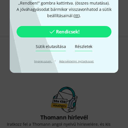
„Rendben!” gombra kattintva. (
összes mutatása
).
A jóváhagyásodat bármikor visszavonhatod a sütik
Díjmentes szállítás 79 000 Ft fölött
beállításainál (
itt
).
Minden ár tartalmazza az ÁFÁ-t
Rendicsek!
Sütik elutasítása
Részletek
Tetszik, amit látsz?
·
Megosztás
Impresszum
Adatvédelmi nyilatkozat
Súgó & Visszajelzések
Thomann hírlevél
Iratkozz fel a Thomann angol nyelvű hírlevelére, és kis