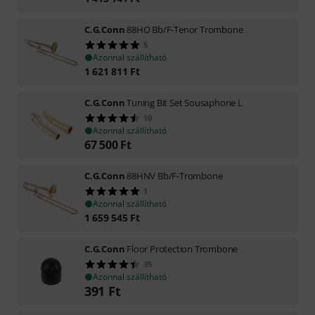
C.G.Conn
88HO Bb/F-Tenor Trombone
5
Azonnal szállítható
1 621 811
Ft
C.G.Conn
Tuning Bit Set Sousaphone L
10
Azonnal szállítható
67 500
Ft
C.G.Conn
88HNV Bb/F-Trombone
1
Azonnal szállítható
1 659 545
Ft
C.G.Conn
Floor Protection Trombone
35
Azonnal szállítható
391
Ft