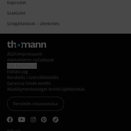
Kapcsolat
Szaküzlet
Szolgáltatások -- áttekintés
ÁSZF
/
Impresszum
Adatvédelmi nyilatkozat
Süti beállítások
Elállási jog
Rendelés / szerződéskötés
Garancia hibák esetén
Akadálymentességet érintő tájékoztatás
Rendelés visszavonása