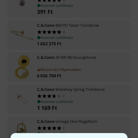
Azonnal szállítható
391
Ft
C.G.Conn
88HTO Tenor Trombone
3
Azonnal szállítható
1 652 375
Ft
C.G.Conn
20 KW Bb-Sousaphone
Beszerzés folyamatban
6 036 700
Ft
C.G.Conn
Waterkey Spring Trombone
7
Azonnal szállítható
1 169
Ft
C.G.Conn
Vintage One Flugelhorn
2
Azonnal szállítható