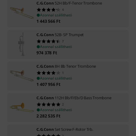
C.G.Conn
52H Bb/F-Tenor Trombone
4
Azonnal szállítható
1 443 566
Ft
C.G.Conn
52B- SP Trumpet
7
Azonnal szállítható
974 378
Ft
C.G.Conn
8H Bb Tenor Trombone
1
Azonnal szállítható
1 407 956
Ft
C.G.Conn
112H Bb/F/Eb/D Bass Trombone
2
Azonnal szállítható
2 282 535
Ft
C.G.Conn
Set Screw F-Rotor Trb.
3