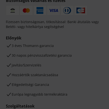
Biztonságos vásárlás és fizetés
Fizessen biztonságosan, titkosítással: Banki átutalás vagy
Betéti- vagy hitelkártya segítségével
Előnyök
3 éves Thomann-garancia
30 napos pénzvisszafizetési garancia
Javítás/Szervizelés
Hozzáértők szaktanácsadása
Elégedettségi Garancia
Európa legnagyobb termékraktára
Szolgáltatások