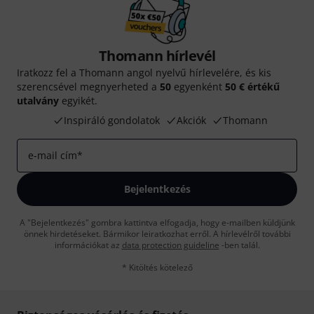
Thomann hírlevél
Iratkozz fel a Thomann angol nyelvű hírlevelére, és kis
szerencsével megnyerheted a
50
egyenként
50 € értékű
utalvány
egyikét.
Inspiráló gondolatok
Akciók
Thomann
e-mail cím
*
Bejelentkezés
A "Bejelentkezés" gombra kattintva elfogadja, hogy e-mailben küldjünk
önnek hirdetéseket. Bármikor leiratkozhat erről. A hírlevélről további
információkat az
data protection guideline
-ben talál.
* Kitöltés kötelező