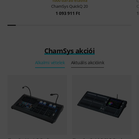
1000 darab eladva
C
ChamSys
QuickQ 20
1
1 093 911 Ft
ChamSys akciói
Alkalmi vételek
Aktuális akcióink