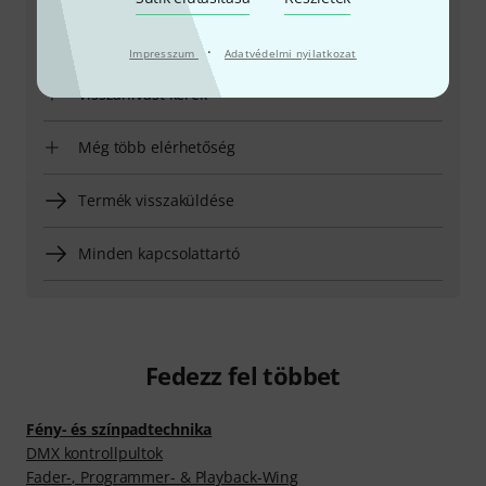
Nyitvatartási idő (CEST - Közép-európai
nyári időszámítás)
·
Impresszum
Adatvédelmi nyilatkozat
Visszahívást kérek
Még több elérhetőség
Termék visszaküldése
Minden kapcsolattartó
Fedezz fel többet
Fény- és színpadtechnika
DMX kontrollpultok
Fader-, Programmer- & Playback-Wing