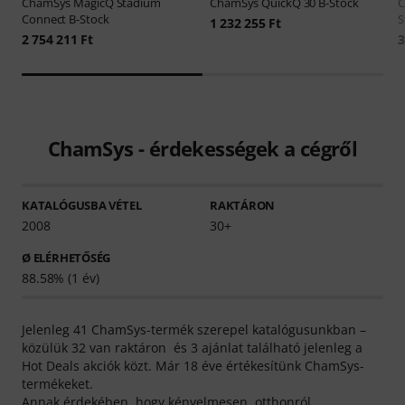
ChamSys
MagicQ Stadium
ChamSys
QuickQ 30 B-Stock
Connect B-Stock
S
1 232 255 Ft
2 754 211 Ft
3
ChamSys - érdekességek a cégről
KATALÓGUSBA VÉTEL
RAKTÁRON
2008
30+
Ø ELÉRHETŐSÉG
88.58% (1 év)
Jelenleg 41 ChamSys-termék szerepel katalógusunkban –
közülük 32 van raktáron és 3 ajánlat található jelenleg a
Hot Deals akciók közt. Már 18 éve értékesítünk ChamSys-
termékeket.
Annak érdekében, hogy kényelmesen, otthonról