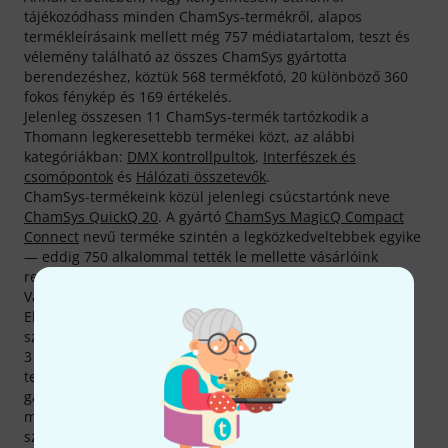
tájékozódhass minden ChamSys-termékről, alapos
termékleírásaink mellett még 757 médiatartalom, teszt és
vélemény található az összes ChamSys gyártotta
berendezéshez, köztük 568 termékfotó, 20 különböző 360
fokos fénykép és 169 értékelés.
Jelenleg összesen 11 ChamSys-termék tartózkodik a
Thomann legkeresettebb termékei közt, az alábbi
kategóriákban:
DMX kontrollpultok
,
Interfészek és
csomópontok
és
Hálózati összetevők
.
ChamSys-termékeink közül jelenlegi csúcstartónk neve
ChamSys QuickQ 20
. A gyártó
ChamSys MagicQ Compact
Connect
nevű terméke szintén a legközkedveltebbek egyike
— eddig 750 alkalommal tették le mellette vásárlóink
rendeléseik során a voksukat.
Vásárlói számára a(z) ChamSys 1 évnyi garanciát szavatol.
Ehhez mi még hozzáteszünk két évet, és vásárlóink
számára három teljes évnyi garanciát szavatolunk.
3 éves Thomann-garanciánk mellett minden ChamSys -
termékre biztosítunk egy 30 napos pénzvisszafizetési
garanciát is. Komoly szaktudással rendelkező
munkatársaink ezen felül telephelyünkön további
szolgáltatásokat is készek nyújtani.