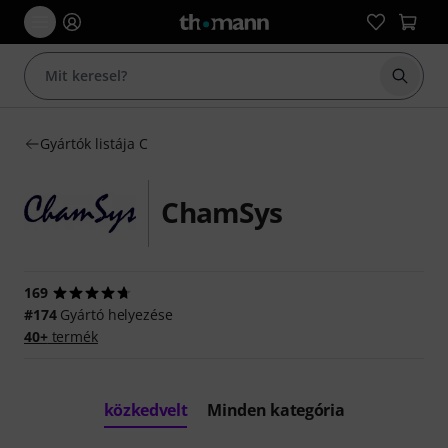
Keresés
Gyártók listája C
ChamSys
169
#174
Gyártó helyezése
40+
termék
közkedvelt
Minden kategória