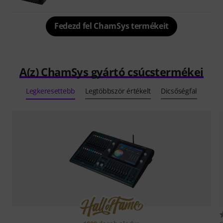
Fedezd fel ChamSys termékeit
A(z) ChamSys gyártó csúcstermékei
Legkeresettebb
Legtöbbször értékelt
Dicsőségfal