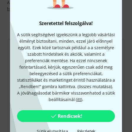
A gyártóval kapcsolatban itt találsz bővebb tájékoztatást:
http://chamsyslighting.com
Szeretettel felszolgálva!
Így érhetsz el minket
A sütik segítségével igyekszünk a legjobb vásárlási
élményt biztosítani, minden, ezzel járó előnnyel
együtt. Ezek közé tartoznak például a a személyre
Ügyfélszolgálat - Magyarország
szabott hirdetések és akciók, valamint a
preferenciák mentése. Ha ezzel nincsenek
fenntartásaid, kérjük, egyszerűen csak add meg
beleegyezésed a sütik preferenciákat,
statisztikákat és marketinget érintő használatára a
„Rendben!” gombra kattintva. (
összes mutatása
).
+49-9546-9223-531
A jóváhagyásodat bármikor visszavonhatod a sütik
beállításainál (
itt
).
Ügyfélszolgálatunk minden kérdés és észrevétel esetén
örömmel áll rendelkezésedre
Rendicsek!
Készítsd elő ügyfélszámodat
Sütik elutasítása
Részletek