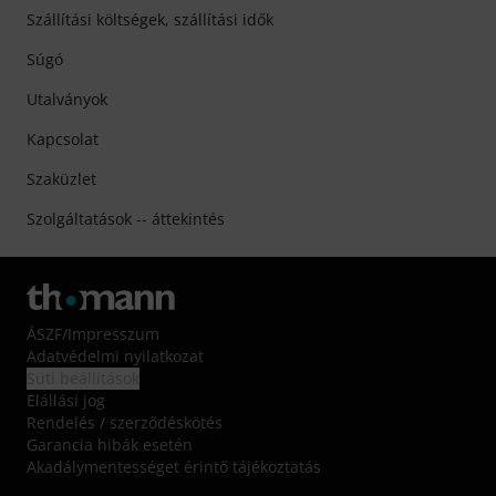
Szállítási költségek, szállítási idők
Súgó
Utalványok
Kapcsolat
Szaküzlet
Szolgáltatások -- áttekintés
ÁSZF
/
Impresszum
Adatvédelmi nyilatkozat
Süti beállítások
Elállási jog
Rendelés / szerződéskötés
Garancia hibák esetén
Akadálymentességet érintő tájékoztatás