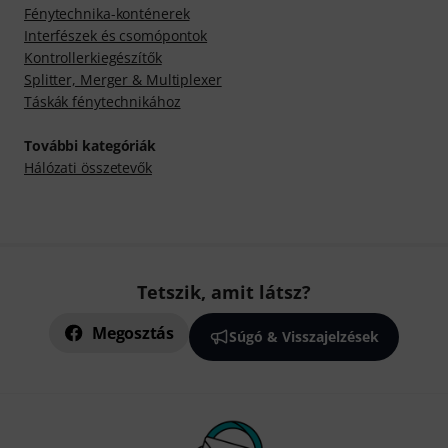
Fénytechnika-konténerek
Interfészek és csomópontok
Kontrollerkiegészítők
Splitter, Merger & Multiplexer
Táskák fénytechnikához
További kategóriák
Hálózati összetevők
Tetszik, amit látsz?
Megosztás
Súgó & Visszajelzések