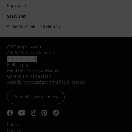
Kapcsolat
Szaküzlet
Szolgáltatások -- áttekintés
ÁSZF
/
Impresszum
Adatvédelmi nyilatkozat
Süti beállítások
Elállási jog
Rendelés / szerződéskötés
Garancia hibák esetén
Akadálymentességet érintő tájékoztatás
Rendelés visszavonása
Rólunk
Karrier