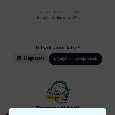
Díjmentes szállítás 79 000 Ft fölött
Minden ár tartalmazza az ÁFÁ-t
Tetszik, amit látsz?
Megosztás
Súgó & Visszajelzések
Thomann hírlevél
Iratkozz fel a Thomann angol nyelvű hírlevelére, és kis