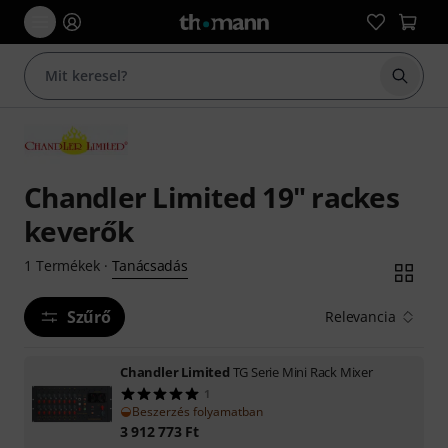
Keresés
Chandler Limited 19" rackes
keverők
Tanácsadás
1
Termékek
·
Szűrő
Relevancia
Chandler Limited
TG Serie Mini Rack Mixer
1
Beszerzés folyamatban
3 912 773
Ft