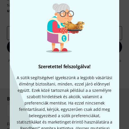
szerencsével megnyerheted a
50
egyenként
50 € értékű
utalvány
egyikét.
Inspiráló gondolatok
Akciók
Thomann
e-mail cím
*
Bejelentkezés
A "Bejelentkezés" gombra kattintva elfogadja, hogy e-mailben küldjünk
önnek hirdetéseket. Bármikor leiratkozhat erről. A hírlevélről további
Szeretettel felszolgálva!
információkat az
data protection guideline
-ben talál.
A sütik segítségével igyekszünk a legjobb vásárlási
* Kitöltés kötelező
élményt biztosítani, minden, ezzel járó előnnyel
együtt. Ezek közé tartoznak például a a személyre
szabott hirdetések és akciók, valamint a
Biztonságos vásárlás és fizetés
preferenciák mentése. Ha ezzel nincsenek
fenntartásaid, kérjük, egyszerűen csak add meg
beleegyezésed a sütik preferenciákat,
statisztikákat és marketinget érintő használatára a
Fizessen biztonságosan, titkosítással: Banki átutalás vagy
„Rendben!” gombra kattintva. (
összes mutatása
).