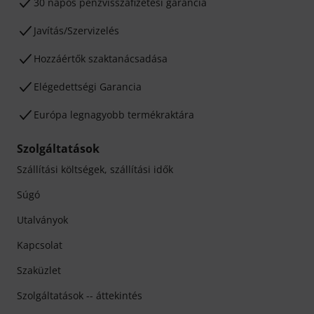
30 napos pénzvisszafizetési garancia
Javítás/Szervizelés
Hozzáértők szaktanácsadása
Elégedettségi Garancia
Európa legnagyobb termékraktára
Szolgáltatások
Szállítási költségek, szállítási idők
Súgó
Utalványok
Kapcsolat
Szaküzlet
Szolgáltatások -- áttekintés