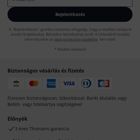
Bejelentkezés
A "Bejelentkezés" gombra kattintva elfogadja, hogy e-mailben küldjünk
önnek hirdetéseket. Bármikor leiratkozhat erről. A hírlevélről további
információkat az
data protection guideline
-ben talál.
* Kitöltés kötelező
Biztonságos vásárlás és fizetés
Fizessen biztonságosan, titkosítással: Banki átutalás vagy
Betéti- vagy hitelkártya segítségével
Előnyök
3 éves Thomann-garancia