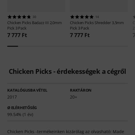
30
14
Chicken Picks
Badazz III 2,0mm
Chicken Picks
Shredder 3,5mm
C
Pick 3 Pack
Pick 3 Pack
2
7 777 Ft
7 777 Ft
Chicken Picks - érdekességek a cégről
KATALÓGUSBA VÉTEL
RAKTÁRON
2017
20+
Ø ELÉRHETŐSÉG
99.54% (1 év)
Chicken Picks -termékeinken kizárólag az olvasható: Made