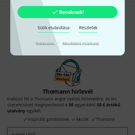
Rendicsek!
Tetszik, amit látsz?
Sütik elutasítása
Részletek
Megosztás
Súgó & Visszajelzések
·
Impresszum
Adatvédelmi nyilatkozat
Thomann hírlevél
Iratkozz fel a Thomann angol nyelvű hírlevelére, és kis
szerencsével megnyerheted a
50
egyenként
50 € értékű
utalvány
egyikét.
Inspiráló gondolatok
Akciók
Thomann
e-mail cím
*