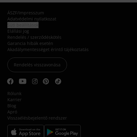
ÁSZF
/
Impresszum
Adatvédelmi nyilatkozat
Süti beállítások
Elállási jog
Rendelés / szerződéskötés
Garancia hibák esetén
Akadálymentességet érintő tájékoztatás
Rendelés visszavonása
Rólunk
Karrier
Blog
Apró
Visszaélésbejelentő rendszer