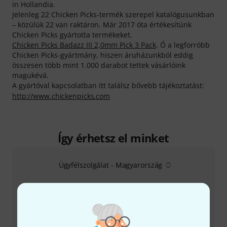
in Hollandia.
Jelenleg 22 Chicken Picks-termék szerepel katalógusunkban
– közülük 22 van raktáron. Már 2017 óta értékesítünk
Chicken Picks gyártotta termékeket.
Chicken Picks Badazz III 2,0mm Pick 3 Pack
. Ő a legforróbb
Chicken Picks-gyártmány, hiszen áruházunkból eddig
összesen több mint 1.000 darabot tettek vásárlóink
magukévá.
A gyártóval kapcsolatban itt találsz bővebb tájékoztatást:
http://www.chickenpicks.com
Így érhetsz el minket
Ügyfélszolgálat - Magyarország