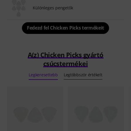
Különleges pengetők
Fedezd fel Chicken Picks termékeit
A(z) Chicken Picks gyártó
csúcstermékei
Legkeresettebb
Legtöbbször értékelt