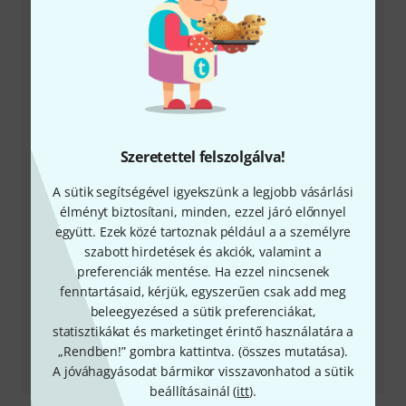
+49-9546-9223-531
Ügyfélszolgálatunk minden kérdés és észrevétel esetén
örömmel áll rendelkezésedre
Készítsd elő ügyfélszámodat
Szeretettel felszolgálva!
Nyitvatartási idő (CEST - Közép-európai
nyári időszámítás)
A sütik segítségével igyekszünk a legjobb vásárlási
élményt biztosítani, minden, ezzel járó előnnyel
Visszahívást kérek
együtt. Ezek közé tartoznak például a a személyre
szabott hirdetések és akciók, valamint a
Még több elérhetőség
preferenciák mentése. Ha ezzel nincsenek
fenntartásaid, kérjük, egyszerűen csak add meg
beleegyezésed a sütik preferenciákat,
Termék visszaküldése
statisztikákat és marketinget érintő használatára a
„Rendben!” gombra kattintva. (
összes mutatása
).
Minden kapcsolattartó
A jóváhagyásodat bármikor visszavonhatod a sütik
beállításainál (
itt
).