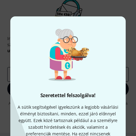
Thomann hírlevél
Iratkozz fel a Thomann angol nyelvű hírlevelére, és kis
szerencsével megnyerheted a
50
egyenként
50 € értékű
utalvány
egyikét.
Inspiráló gondolatok
Akciók
Thomann
e-mail cím
*
Bejelentkezés
Szeretettel felszolgálva!
A "Bejelentkezés" gombra kattintva elfogadja, hogy e-mailben küldjünk
A sütik segítségével igyekszünk a legjobb vásárlási
önnek hirdetéseket. Bármikor leiratkozhat erről. A hírlevélről további
információkat az
data protection guideline
-ben talál.
élményt biztosítani, minden, ezzel járó előnnyel
együtt. Ezek közé tartoznak például a a személyre
* Kitöltés kötelező
szabott hirdetések és akciók, valamint a
preferenciák mentése. Ha ezzel nincsenek