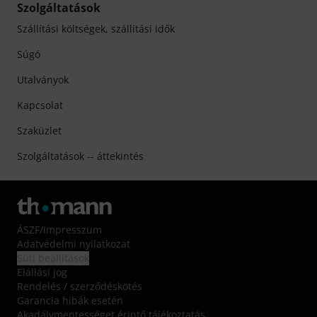
Szolgáltatások
Szállítási költségek, szállítási idők
Súgó
Utalványok
Kapcsolat
Szaküzlet
Szolgáltatások -- áttekintés
ÁSZF
/
Impresszum
Adatvédelmi nyilatkozat
Süti beállítások
Elállási jog
Rendelés / szerződéskötés
Garancia hibák esetén
Akadálymentességet érintő tájékoztatás