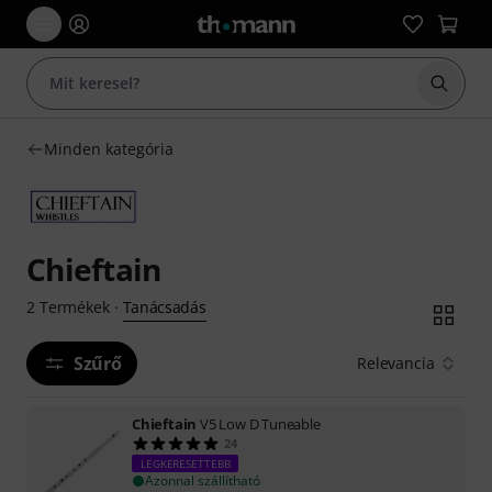
Keresés
Minden kategória
Chieftain
Tanácsadás
2
Termékek
·
Szűrő
Relevancia
Chieftain
V5 Low D Tuneable
24
LEGKERESETTEBB
Azonnal szállítható