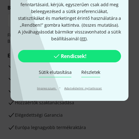
fenntartásaid, kérjük, egyszerűen csak add meg
Biztonságos vásárlás és fizetés
beleegyezésed a sütik preferenciákat,
statisztikákat és marketinget érintő használatára a
„Rendben!” gombra kattintva. (
összes mutatása
).
A jóváhagyásodat bármikor visszavonhatod a sütik
Fizessen biztonságosan, titkosítással: Banki átutalás vagy
beállításainál (
itt
).
Betéti- vagy hitelkártya segítségével
Előnyök
Rendicsek!
3 éves Thomann-garancia
Sütik elutasítása
Részletek
30 napos pénzvisszafizetési garancia
·
Impresszum
Adatvédelmi nyilatkozat
Javítás/Szervizelés
Hozzáértők szaktanácsadása
Elégedettségi Garancia
Európa legnagyobb termékraktára