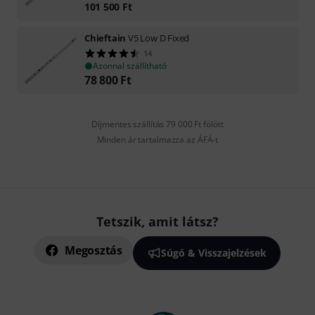
101 500
Ft
Chieftain
V5 Low D Fixed
14
Azonnal szállítható
78 800
Ft
Díjmentes szállítás 79 000 Ft fölött
Minden ár tartalmazza az ÁFÁ-t
Tetszik, amit látsz?
Megosztás
Súgó & Visszajelzések