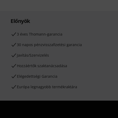
Előnyök
3 éves Thomann-garancia
30 napos pénzvisszafizetési garancia
Javítás/Szervizelés
Hozzáértők szaktanácsadása
Elégedettségi Garancia
Európa legnagyobb termékraktára