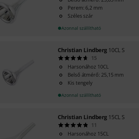
Perem: 6,2 mm
Széles szár
Azonnal szállítható
Christian Lindberg
10CL S
15
Harsonához 10CL
Belső átmérő: 25,15 mm
Kis tengely
Azonnal szállítható
Christian Lindberg
15CL S
11
Harsonához 15CL