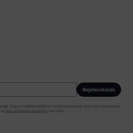
Bejelentkezés
gadja, hogy e-mailben küldjünk önnek hirdetéseket. Bármikor leiratkozhat
t az
data protection guideline
-ben talál.