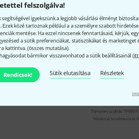
etettel felszolgálva!
Széles szár
k segítségével igyekszünk a legjobb vásárlási élményt biztosíta
Azonnal szállítható
. Ezek közé tartoznak például a a személyre szabott hirdetések
enciák mentése. Ha ezzel nincsenek fenntartásaid, kérjük, e
Christian Lindberg
13CL S
yezésed a sütik preferenciákat, statisztikákat és marketinget
 kattintva. (
összes mutatása
).
2
hagyásodat bármikor visszavonhatod a sütik beállításainál (
itt
Christian Lindberg 13CL S harsona
f&uacute;v&oacute;ka - kis sz&aacu
25,9 mm &aacute;tm&eacute;r&#3
Sütik elutasítása
Részletek
Rendicsek!
f&uacute;v&oacute;k&aac...
Beszerzés folyamatban
Im
Díjmentes szállítás 79 000 Ft 
Minden ár tartalmazza az Á