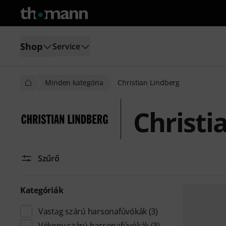
Shop
Service
Minden kategória
Christian Lindberg
Christi
Szűrő
Kategóriák
Vastag szárú harsonafúvókák
(3)
Vékony szárú harsonafúvókák
(3)