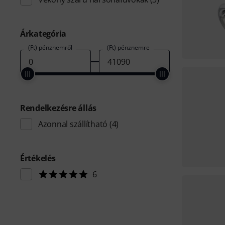
Árkategória
(Ft) pénznemről
(Ft) pénznemre
Rendelkezésre állás
Azonnal szállítható
(4)
Értékelés
6