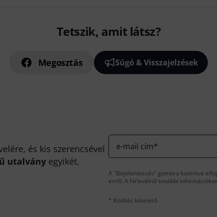
Tetszik, amit látsz?
Megosztás
Súgó & Visszajelzések
e-mail cím
*
velére, és kis szerencsével
kű utalvány
egyikét.
A "Bejelentkezés" gombra kattintva elfo
erről. A hírlevélről további információka
* Kitöltés kötelező