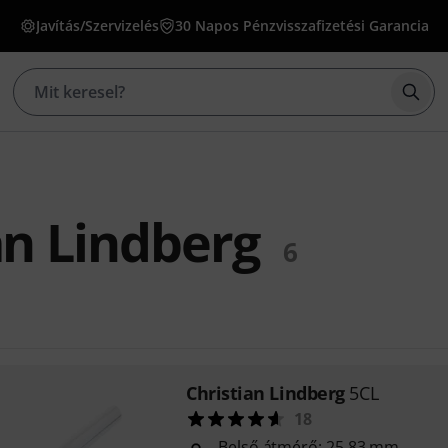
Javítás/Szervizelés
30 Napos Pénzvisszafizetési Garancia
Kere
an Lindberg
6
Christian Lindberg
5CL
18
Belső átmérő: 25,83 mm