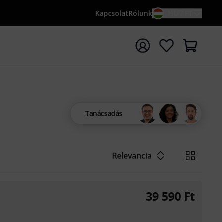
Kapcsolat
Rólunk
HU / FT
sés indítása {searchTerm} keresőszóval
Tanácsadás
Relevancia
39 590
Ft