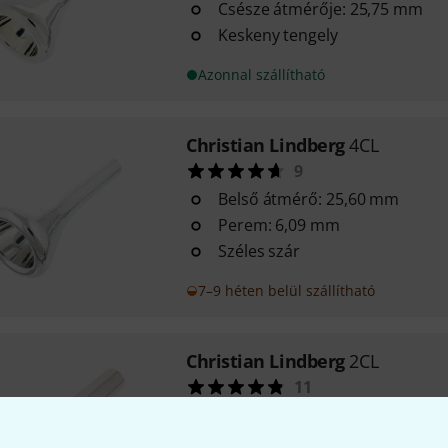
Csésze átmérője: 25,75 mm
Keskeny tengely
Azonnal szállítható
Christian Lindberg
4CL
9
Belső átmérő: 25,60 mm
Perem: 6,09 mm
Széles szár
7–9 héten belül szállítható
Christian Lindberg
2CL
11
Belső átmérő: 25,55 mm
Perem: 5,95 mm