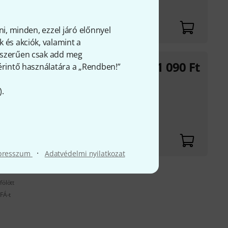
ni, minden, ezzel járó előnnyel
 és akciók, valamint a
gyszerűen csak add meg
41 090
Ft
 érintő használatára a „Rendben!”
).
te;rral &eacute;s
37;j&#369;
·
presszum
Adatvédelmi nyilatkozat
fölött
FÁ-t