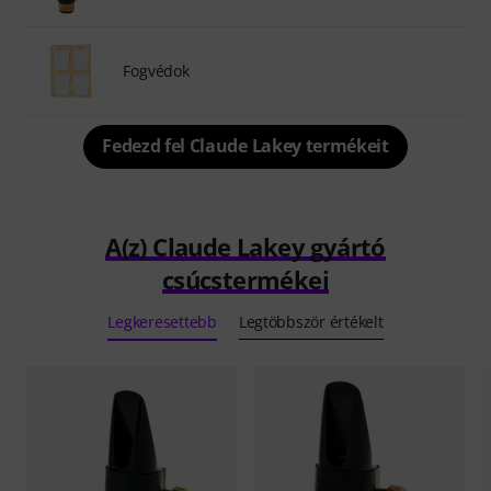
Fogvédok
Fedezd fel Claude Lakey termékeit
A(z) Claude Lakey gyártó
csúcstermékei
Legkeresettebb
Legtöbbször értékelt