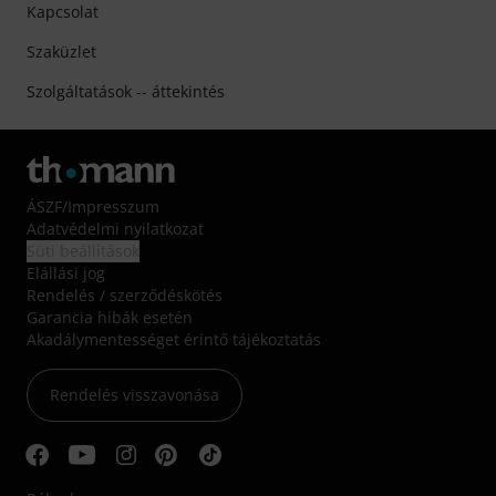
Kapcsolat
Szaküzlet
Szolgáltatások -- áttekintés
ÁSZF
/
Impresszum
Adatvédelmi nyilatkozat
Süti beállítások
Elállási jog
Rendelés / szerződéskötés
Garancia hibák esetén
Akadálymentességet érintő tájékoztatás
Rendelés visszavonása