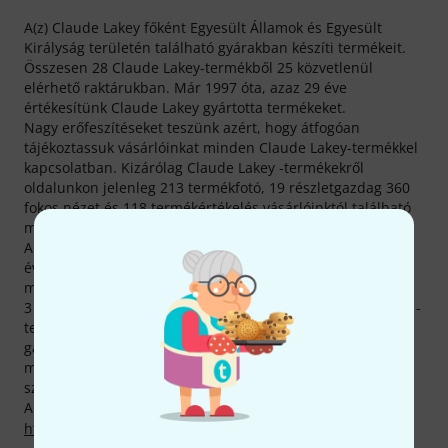
A(z) Claude Lakey főként Egyesült Államok és Egyesült
Királyság területén található gyárakban készíti termékeit.
Összesen 28 Claude Lakey-termékből 25 közvetlenül
elérhető raktárukban. Már 1997 óta, azaz 29 éve
értékesítünk Claude Lakey gyártotta termékeket.
Nagy erőfeszítéseket teszünk azért, hogy átfogóan
tájékoztassuk vásárlóinkat minden Claude Lakey-termékkel
kapcsolatban. Kizárólag Claude Lakey -termékekről
oldalunkon jelenleg 213 termékfotó, 19 részletgazdag 360
fokos nézet és 118 termékértékelés vásárlóinktól található
meg.
A gyártó 2 év garanciát biztosít a termékeire, a mi három
éves garanciáknak megfelelően azonban mi ezt még
megtoldjuk egy évvel.
3 éves Thomann-garanciánk mellett minden Claude Lakey -
termékre biztosítunk egy 30 napos pénzvisszafizetési
garanciát is. Komoly szaktudással rendelkező
munkatársaink ezen felül telephelyünkön további
szolgáltatásokat is készek nyújtani.
A gyártóval kapcsolatban itt találsz bővebb tájékoztatást:
http://www.claudelakey.com