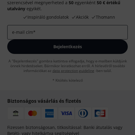
szerencsével megnyerheted a
50
egyenként
50 € értékű
utalvány
egyikét.
Inspiráló gondolatok
Akciók
Thomann
e-mail cím
*
Bejelentkezés
A "Bejelentkezés" gombra kattintva elfogadja, hogy e-mailben küldjünk
önnek hirdetéseket. Bármikor leiratkozhat erről. A hírlevélről további
információkat az
data protection guideline
-ben talál.
* Kitöltés kötelező
Biztonságos vásárlás és fizetés
Fizessen biztonságosan, titkosítással: Banki átutalás vagy
Betéti- vagy hitelkártya segítségével