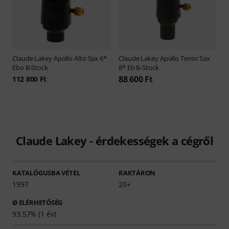
Claude Lakey
Apollo Alto Sax 6*
Claude Lakey
Apollo Tenor Sax
Ebo B-Stock
8* Eb B-Stock
88 600 Ft
112 800 Ft
Claude Lakey - érdekességek a cégről
KATALÓGUSBA VÉTEL
RAKTÁRON
1997
20+
Ø ELÉRHETŐSÉG
93.57% (1 év)