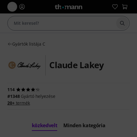
Keresés
Gyártók listája C
Claude Lakey
114
#1348
Gyártó helyezése
20+
termék
közkedvelt
Minden kategória