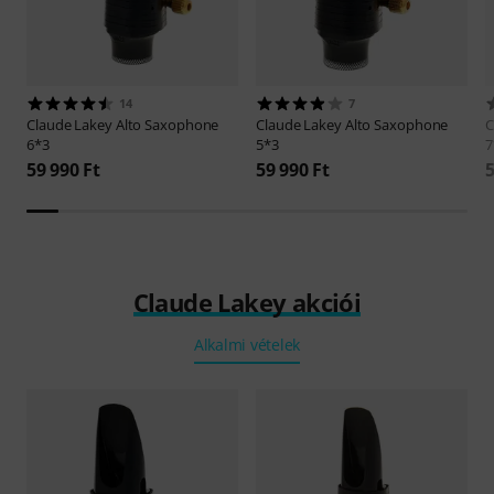
14
7
Claude Lakey
Alto Saxophone
Claude Lakey
Alto Saxophone
C
6*3
5*3
7
59 990 Ft
59 990 Ft
5
Claude Lakey akciói
Alkalmi vételek