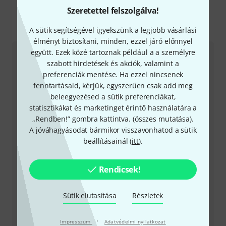
Szeretettel felszolgálva!
Így érhetsz el minket
A sütik segítségével igyekszünk a legjobb vásárlási
élményt biztosítani, minden, ezzel járó előnnyel
együtt. Ezek közé tartoznak például a a személyre
Ügyfélszolgálat - Magyarország
szabott hirdetések és akciók, valamint a
preferenciák mentése. Ha ezzel nincsenek
fenntartásaid, kérjük, egyszerűen csak add meg
beleegyezésed a sütik preferenciákat,
statisztikákat és marketinget érintő használatára a
„Rendben!” gombra kattintva. (
összes mutatása
).
+49-9546-9223-531
A jóváhagyásodat bármikor visszavonhatod a sütik
beállításainál (
itt
).
Ügyfélszolgálatunk minden kérdés és észrevétel esetén
örömmel áll rendelkezésedre
Rendicsek!
Készítsd elő ügyfélszámodat
Sütik elutasítása
Részletek
Nyitvatartási idő (CEST - Közép-európai
nyári időszámítás)
·
Impresszum
Adatvédelmi nyilatkozat