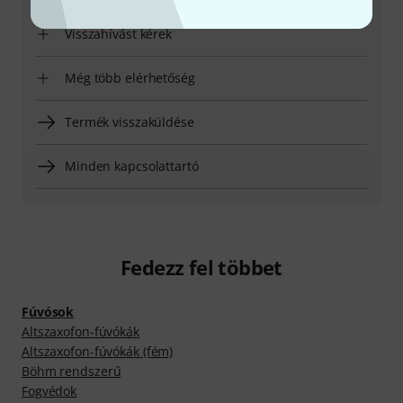
Visszahívást kérek
Még több elérhetőség
Termék visszaküldése
Minden kapcsolattartó
Fedezz fel többet
Fúvósok
Altszaxofon-fúvókák
Altszaxofon-fúvókák (fém)
Böhm rendszerű
Fogvédok