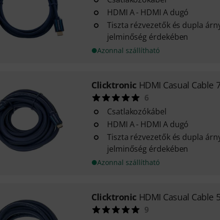
HDMI A - HDMI A dugó
Tiszta rézvezetők és dupla árny
jelminőség érdekében
Azonnal szállítható
Clicktronic
HDMI Casual Cable 
6
Csatlakozókábel
HDMI A - HDMI A dugó
Tiszta rézvezetők és dupla árny
jelminőség érdekében
Azonnal szállítható
Clicktronic
HDMI Casual Cable 
9