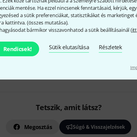
. Ezek közé tartoznak például a a személyre szabott hirdetések
Csatlakozókábel
enciák mentése. Ha ezzel nincsenek fenntartásaid, kérjük, e
HDMI A - HDMI A dugó
yezésed a sütik preferenciákat, statisztikákat és marketinget
Tiszta rézvezetők és dupla árny
 kattintva. (
összes mutatása
).
jelminőség érdekében
hagyásodat bármikor visszavonhatod a sütik beállításainál (
itt
Azonnal szállítható
Sütik elutasítása
Részletek
Rendicsek!
Díjmentes szállítás 79 000 Ft 
Im
Minden ár tartalmazza az Á
Tetszik, amit látsz?
Megosztás
Súgó & Visszajelzések