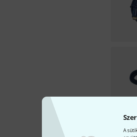
Szer
A süti