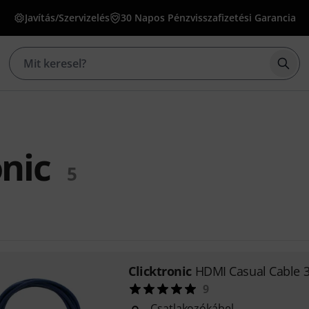
Javítás/Szervizelés
30 Napos Pénzvisszafizetési Garancia
Kere
onic
5
Clicktronic
HDMI Casual Cable 
9
Csatlakozókábel