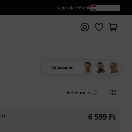
Kapcsolat
Rólunk
HU / FT
sés indítása {searchTerm} keresőszóval
Tanácsadás
Relevancia
6 599
Ft
3m