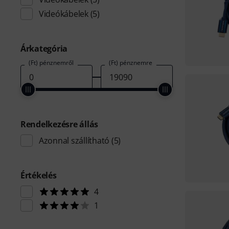
Videókábelek
(5)
Árkategória
(Ft) pénznemről
(Ft) pénznemre
Rendelkezésre állás
Azonnal szállítható
(5)
Értékelés
4
1