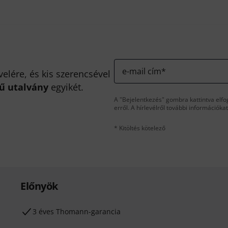
e-mail cím
*
velére, és kis szerencsével
kű utalvány
egyikét.
A "Bejelentkezés" gombra kattintva elfo
erről. A hírlevélről további információka
* Kitöltés kötelező
Előnyök
3 éves Thomann-garancia