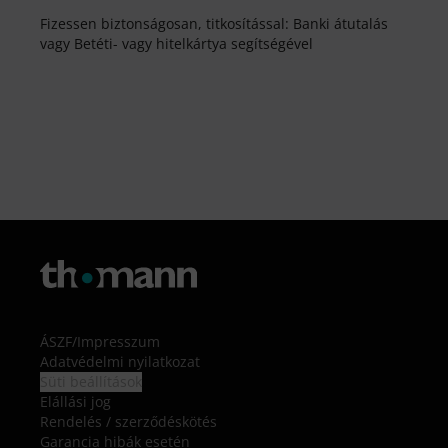
Fizessen biztonságosan, titkosítással: Banki átutalás
vagy Betéti- vagy hitelkártya segítségével
ÁSZF
/
Impresszum
Adatvédelmi nyilatkozat
Süti beállítások
Elállási jog
Rendelés / szerződéskötés
Garancia hibák esetén