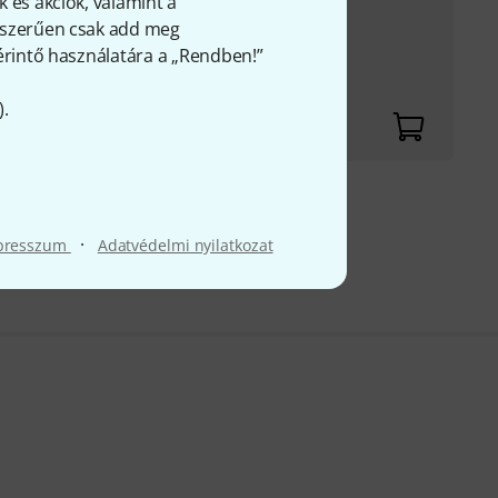
 és akciók, valamint a
gyszerűen csak add meg
 érintő használatára a „Rendben!”
ékolás a tiszta
).
fölött
·
presszum
Adatvédelmi nyilatkozat
FÁ-t