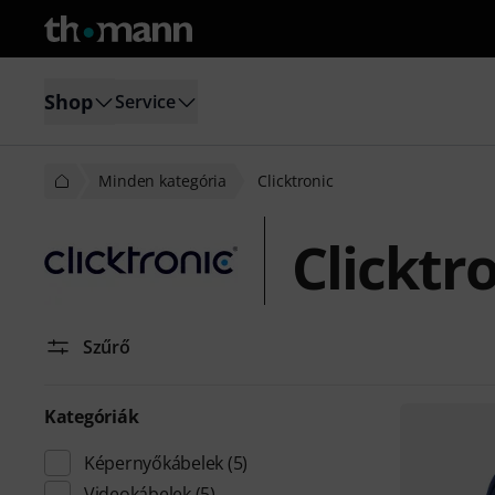
Shop
Service
Minden kategória
Clicktronic
Clicktr
Szűrő
Kategóriák
Képernyőkábelek
(5)
Videokábelek
(5)