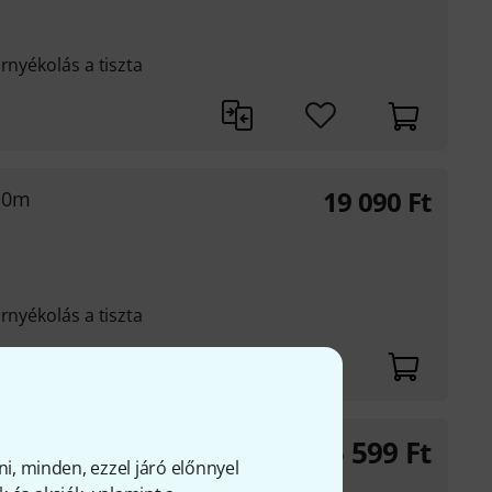
rnyékolás a tiszta
19 090
Ft
10m
rnyékolás a tiszta
5 599
Ft
2m
ni, minden, ezzel járó előnnyel