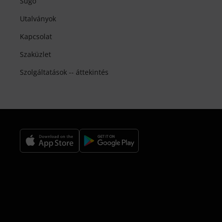
Súgó
Utalványok
Kapcsolat
Szaküzlet
Szolgáltatások -- áttekintés