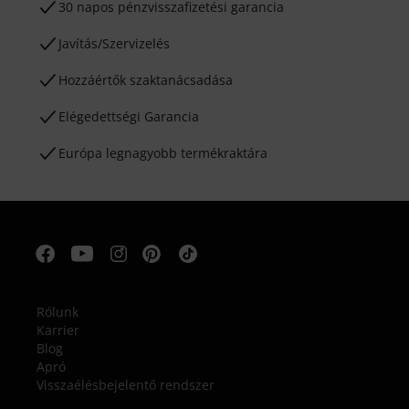
30 napos pénzvisszafizetési garancia
Javítás/Szervizelés
Hozzáértők szaktanácsadása
Elégedettségi Garancia
Európa legnagyobb termékraktára
Rólunk
Karrier
Blog
Apró
Visszaélésbejelentő rendszer