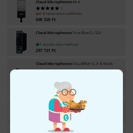
Cloud Microphones
44-A
1
6–8 héten belül szállítható
508 320
Ft
Cloud Microphones
True Blue CL-520
A termék előrendelhető
297 721
Ft
Cloud Microphones
Cloudlifter CL-X B-Stock
Azonnal szállítható
71 300
Ft
-7%
30 napos legjobb ár
:
76 300
Ft
Cloud Microphones
Cloudlifter CL-1 Mic A B-Stock
Azonnal szállítható
38 690
Ft