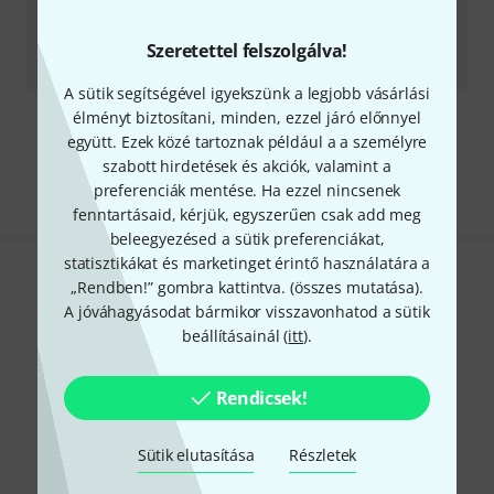
Cloud Microphones
44-A B-Stock
Azonnal szállítható
Szeretettel felszolgálva!
428 281
Ft
A sütik segítségével igyekszünk a legjobb vásárlási
élményt biztosítani, minden, ezzel járó előnnyel
Díjmentes szállítás 79 000 Ft fölött
együtt. Ezek közé tartoznak például a a személyre
Minden ár tartalmazza az ÁFÁ-t
szabott hirdetések és akciók, valamint a
preferenciák mentése. Ha ezzel nincsenek
fenntartásaid, kérjük, egyszerűen csak add meg
beleegyezésed a sütik preferenciákat,
statisztikákat és marketinget érintő használatára a
„Rendben!” gombra kattintva. (
Tetszik, amit látsz?
összes mutatása
).
A jóváhagyásodat bármikor visszavonhatod a sütik
Megosztás
beállításainál (
itt
).
Súgó & Visszajelzések
Rendicsek!
Sütik elutasítása
Részletek