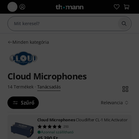
Keresés
Minden kategória
Cloud Microphones
Tanácsadás
14
Termékek
·
Szűrő
Relevancia
Cloud Microphones
Cloudlifter CL-1 Mic Activator
293
Azonnal szállítható
45 390
Ft