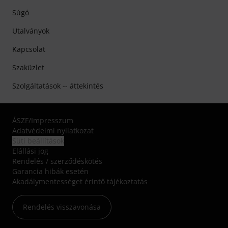
Súgó
Utalványok
Kapcsolat
Szaküzlet
Szolgáltatások -- áttekintés
ÁSZF
/
Impresszum
Adatvédelmi nyilatkozat
Süti beállítások
Elállási jog
Rendelés / szerződéskötés
Garancia hibák esetén
Akadálymentességet érintő tájékoztatás
Rendelés visszavonása