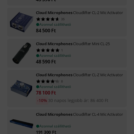
Cloud Microphones
Cloudlifter CL-2 Mic Activator
35
Azonnal szállítható
84 500
Ft
Cloud Microphones
Cloudlifter Mini CL-25
1
Azonnal szállítható
48 590
Ft
Cloud Microphones
Cloudlifter CL-Z Mic Activator
8
Azonnal szállítható
78 100
Ft
-10%
30 napos legjobb ár
:
86 400
Ft
Cloud Microphones
Cloudlifter CL-4 Mic Activator
Azonnal szállítható
191 300
Ft