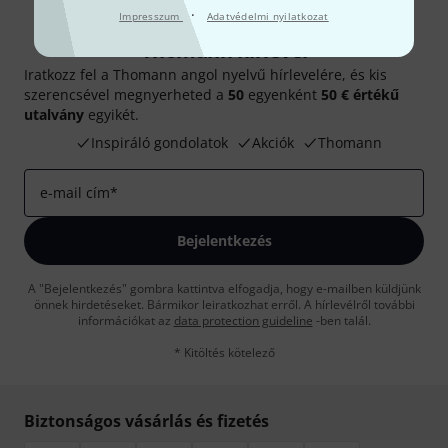
·
Impresszum
Adatvédelmi nyilatkozat
Thomann hírlevél
Iratkozz fel a Thomann angol nyelvű hírlevelére, és kis
szerencsével megnyerheted a
50
egyenként
50 € értékű
utalvány
egyikét.
Inspiráló gondolatok
Akciók
Thomann
e-mail cím
*
Bejelentkezés
A "Bejelentkezés" gombra kattintva elfogadja, hogy e-mailben küldjünk
önnek hirdetéseket. Bármikor leiratkozhat erről. A hírlevélről további
információkat az
data protection guideline
-ben talál.
* Kitöltés kötelező
Biztonságos vásárlás és fizetés