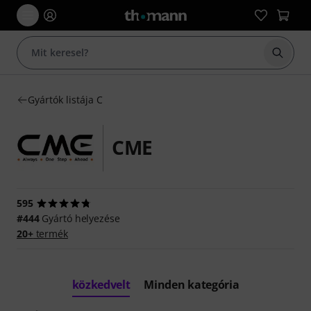
Keresés
Gyártók listája C
CME
595
#444
Gyártó helyezése
20+
termék
közkedvelt
Minden kategória