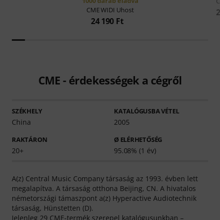
1000 darab eladva
CME
WIDI Uhost
2
24 190 Ft
CME - érdekességek a cégről
SZÉKHELY
KATALÓGUSBA VÉTEL
China
2005
RAKTÁRON
Ø ELÉRHETŐSÉG
20+
95.08% (1 év)
A(z) Central Music Company társaság az 1993. évben lett
megalapítva. A társaság otthona Beijing, CN. A hivatalos
németországi támaszpont a(z) Hyperactive Audiotechnik
társaság, Hünstetten (D).
Jelenleg 29 CME-termék szerepel katalógusunkban –