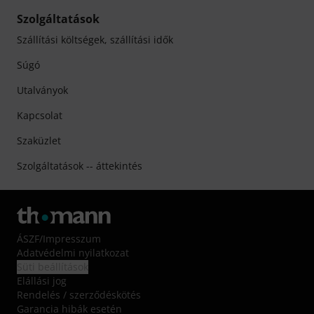
Szolgáltatások
Szállítási költségek, szállítási idők
Súgó
Utalványok
Kapcsolat
Szaküzlet
Szolgáltatások -- áttekintés
ÁSZF
/
Impresszum
Adatvédelmi nyilatkozat
Süti beállítások
Elállási jog
Rendelés / szerződéskötés
Garancia hibák esetén