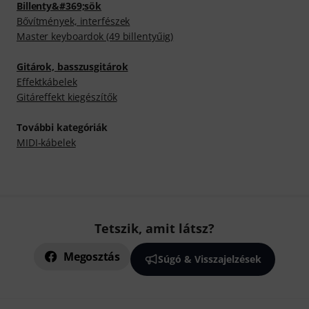
Billenty&#369;sök
Bővítmények, interfészek
Master keyboardok (49 billentyűig)
Gitárok, basszusgitárok
Effektkábelek
Gitáreffekt kiegészítők
További kategóriák
MIDI-kábelek
Tetszik, amit látsz?
Megosztás
Súgó & Visszajelzések