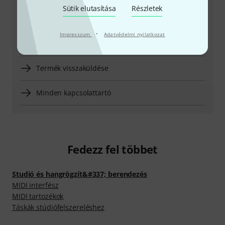
Sütik elutasítása
Részletek
Visszahívást kérek
·
Impresszum
Adatvédelmi nyilatkozat
Még több elérhetőség
Termék visszaküldése
Minden kapcsolattartó
Fedezz fel többet
Studió és hangrögzít&#337; berendezés
MIDI interfész
MIDI tartozékok
Táskák stúdiófelszereléshez