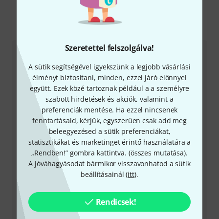
Így érhetsz el minket
Szeretettel felszolgálva!
Ügyfélszolgálat - Magyarország
A sütik segítségével igyekszünk a legjobb vásárlási
élményt biztosítani, minden, ezzel járó előnnyel
együtt. Ezek közé tartoznak például a a személyre
szabott hirdetések és akciók, valamint a
preferenciák mentése. Ha ezzel nincsenek
fenntartásaid, kérjük, egyszerűen csak add meg
+49-9546-9223-531
beleegyezésed a sütik preferenciákat,
statisztikákat és marketinget érintő használatára a
Ügyfélszolgálatunk minden kérdés és észrevétel esetén
„Rendben!” gombra kattintva. (
összes mutatása
).
örömmel áll rendelkezésedre
A jóváhagyásodat bármikor visszavonhatod a sütik
beállításainál (
itt
).
Készítsd elő ügyfélszámodat
Rendicsek!
Nyitvatartási idő (CEST - Közép-európai
nyári időszámítás)