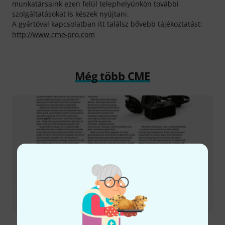
munkatársaink ezen felül telephelyünkön további
szolgáltatásokat is készek nyújtani.
A gyártóval kapcsolatban itt találsz bővebb tájékoztatást:
http://www.cme-pro.com
Még több CME
Tesztbeszámoló
WIDI Master