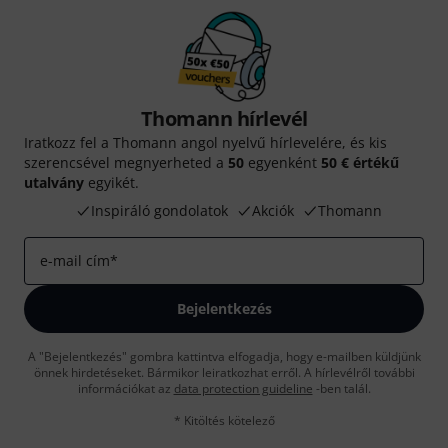
Thomann hírlevél
Iratkozz fel a Thomann angol nyelvű hírlevelére, és kis
szerencsével megnyerheted a
50
egyenként
50 € értékű
utalvány
egyikét.
Inspiráló gondolatok
Akciók
Thomann
e-mail cím
*
Bejelentkezés
A "Bejelentkezés" gombra kattintva elfogadja, hogy e-mailben küldjünk
önnek hirdetéseket. Bármikor leiratkozhat erről. A hírlevélről további
információkat az
data protection guideline
-ben talál.
* Kitöltés kötelező