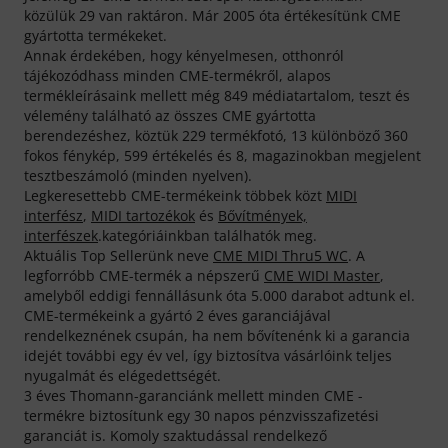
közülük 29 van raktáron. Már 2005 óta értékesítünk CME
gyártotta termékeket.
Annak érdekében, hogy kényelmesen, otthonról
tájékozódhass minden CME-termékről, alapos
termékleírásaink mellett még 849 médiatartalom, teszt és
vélemény található az összes CME gyártotta
berendezéshez, köztük 229 termékfotó, 13 különböző 360
fokos fénykép, 599 értékelés és 8, magazinokban megjelent
tesztbeszámoló (minden nyelven).
Legkeresettebb CME-termékeink többek közt
MIDI
interfész
,
MIDI tartozékok
és
Bővítmények,
interfészek
.kategóriáinkban találhatók meg.
Aktuális Top Sellerünk neve
CME MIDI Thru5 WC
. A
legforróbb CME-termék a népszerű
CME WIDI Master
,
amelyből eddigi fennállásunk óta 5.000 darabot adtunk el.
CME-termékeink a gyártó 2 éves garanciájával
rendelkeznének csupán, ha nem bővítenénk ki a garancia
idejét további egy év vel, így biztosítva vásárlóink teljes
nyugalmát és elégedettségét.
3 éves Thomann-garanciánk mellett minden CME -
termékre biztosítunk egy 30 napos pénzvisszafizetési
garanciát is. Komoly szaktudással rendelkező