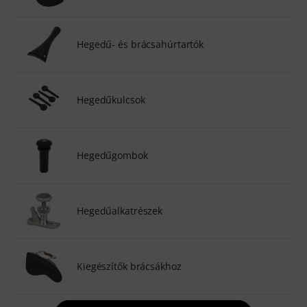
Hegedű- és brácsahúrtartók
Hegedűkulcsok
Hegedűgombok
Hegedűalkatrészek
Kiegészítők brácsákhoz