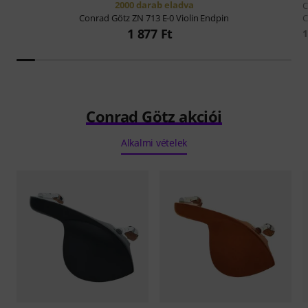
2000 darab eladva
C
C
Conrad Götz
ZN 713 E-0 Violin Endpin
1 877 Ft
1
Conrad Götz akciói
Alkalmi vételek