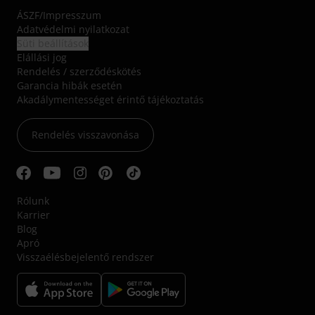
ÁSZF
/
Impresszum
Adatvédelmi nyilatkozat
Süti beállítások
Elállási jog
Rendelés / szerződéskötés
Garancia hibák esetén
Akadálymentességet érintő tájékoztatás
Rendelés visszavonása
Rólunk
Karrier
Blog
Apró
Visszaélésbejelentő rendszer