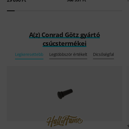
A(z) Conrad Götz gyártó
csúcstermékei
Legkeresettebb
Legtöbbször értékelt
Dicsőségfal