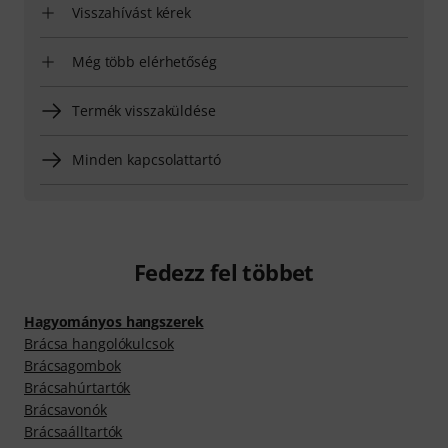
Visszahívást kérek
Még több elérhetőség
Termék visszaküldése
Minden kapcsolattartó
Fedezz fel többet
Hagyományos hangszerek
Brácsa hangolókulcsok
Brácsagombok
Brácsahúrtartók
Brácsavonók
Brácsaálltartók