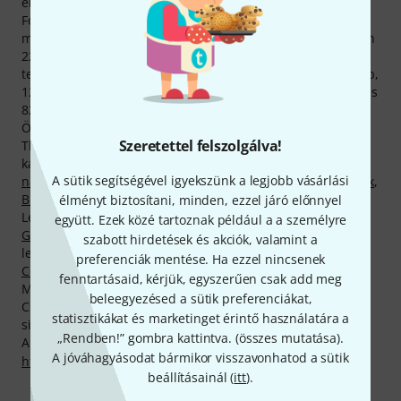
értékesítünk Conrad Götz gyártotta termékeket.
Fontosnak tartjuk vásárlóink legátfogóbb tájékoztatását
minden Conrad Götz-termékről, oldalunkon ezért összesen
2273, Conrad Götz-termékeket bemutató médiatartalom,
tesztbeszámoló és értékelés található, köztük 1311 fénykép,
129 különböző 360 fokos, zoomolható kép, 12 hangminta és
821 vásárlói értékelés.
Összesen 61 Conrad Götz-termék tartózkodik jelenleg a
Szeretettel felszolgálva!
Thomann legkeresettebb termékei közt, az alábbi
kategóriákban:
Hegedűk, violák
,
Külön A húrok
A sütik segítségével igyekszünk a legjobb vásárlási
nagybőgőhöz
,
Farkashang-fogók csellóhoz
,
Hegedűgombok
,
Brácsaálltartók
,
Hegedűkulcsok
és
Csellókulcsok
.
élményt biztosítani, minden, ezzel járó előnnyel
Legtöbbször eladott Conrad Götz-termékünk neve
Conrad
együtt. Ezek közé tartoznak például a a személyre
Götz Heritage Cantonate 136 Violin
. Minden idők
szabott hirdetések és akciók, valamint a
legkeresettebbje az eddig 5.000 vásárlónk által hazavitt
preferenciák mentése. Ha ezzel nincsenek
Conrad Götz ZW 96 Peg Soap
.
fenntartásaid, kérjük, egyszerűen csak add meg
Most még olcsóbban tehetsz szert Conrad Götz-holmikra!
beleegyezésed a sütik preferenciákat,
Csak az elmúlt 90 napban 78 Conrad Götz-termék árát
statisztikákat és marketinget érintő használatára a
sikerült áramvonalasítanunk.
„Rendben!” gombra kattintva. (
összes mutatása
).
A gyártóval kapcsolatban itt találsz bővebb tájékoztatást:
A jóváhagyásodat bármikor visszavonhatod a sütik
http://www.gotzmusic.de
beállításainál (
itt
).