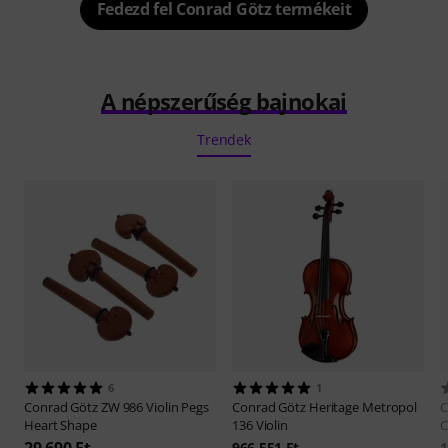
Fedezd fel Conrad Götz termékeit
A népszerűség bajnokai
Trendek
6
1
Conrad Götz
ZW 986 Violin Pegs
Conrad Götz
Heritage Metropol
C
Heart Shape
136 Violin
C
29 690 Ft
966 551 Ft
1