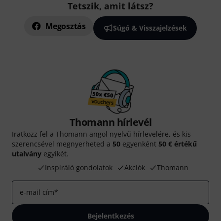
Tetszik, amit látsz?
Megosztás
Súgó & Visszajelzések
Thomann hírlevél
Iratkozz fel a Thomann angol nyelvű hírlevelére, és kis
szerencsével megnyerheted a
50
egyenként
50 € értékű
utalvány
egyikét.
Inspiráló gondolatok
Akciók
Thomann
e-mail cím
*
Bejelentkezés