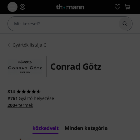
Keresés
Gyártók listája C
Conrad Götz
814
#761
Gyártó helyezése
200+
termék
közkedvelt
Minden kategória