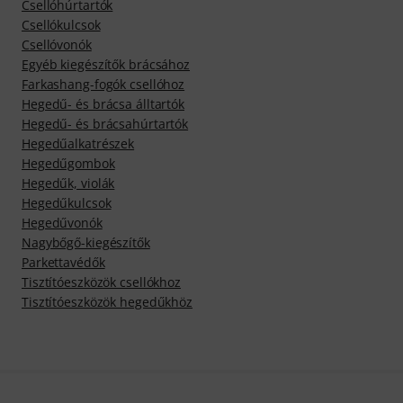
Csellóhúrtartók
Csellókulcsok
Csellóvonók
Egyéb kiegészítők brácsához
Farkashang-fogók csellóhoz
Hegedű- és brácsa álltartók
Hegedű- és brácsahúrtartók
Hegedűalkatrészek
Hegedűgombok
Hegedűk, violák
Hegedűkulcsok
Hegedűvonók
Nagybőgő-kiegészítők
Parkettavédők
Tisztítóeszközök csellókhoz
Tisztítóeszközök hegedűkhöz