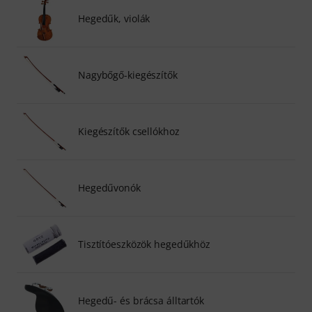
Hegedűk, violák
Nagybőgő-kiegészítők
Kiegészítők csellókhoz
Hegedűvonók
Tisztítóeszközök hegedűkhöz
Hegedű- és brácsa álltartók