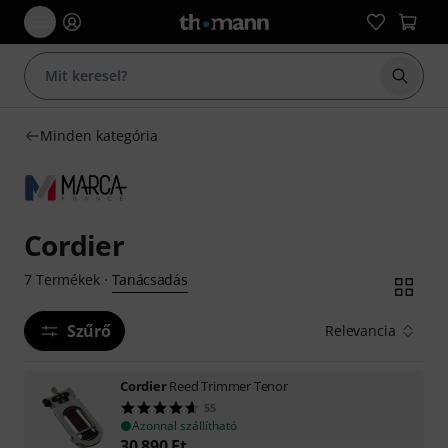
Keresés
Minden kategória
Cordier
Tanácsadás
7
Termékek
·
Szűrő
Relevancia
Cordier
Reed Trimmer Tenor
55
Azonnal szállítható
30 890
Ft