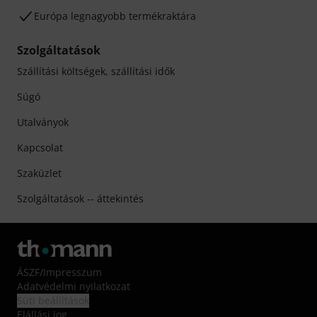
Európa legnagyobb termékraktára
Szolgáltatások
Szállítási költségek, szállítási idők
Súgó
Utalványok
Kapcsolat
Szaküzlet
Szolgáltatások -- áttekintés
ÁSZF
/
Impresszum
Adatvédelmi nyilatkozat
Süti beállítások
Elállási jog