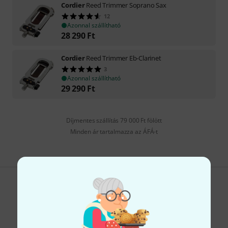
Cordier
Reed Trimmer Soprano Sax
12
Azonnal szállítható
28 290
Ft
Cordier
Reed Trimmer Eb-Clarinet
3
Azonnal szállítható
29 290
Ft
Díjmentes szállítás 79 000 Ft fölött
Minden ár tartalmazza az ÁFÁ-t
Tetszik, amit látsz?
Megosztás
Súgó & Visszajelzések