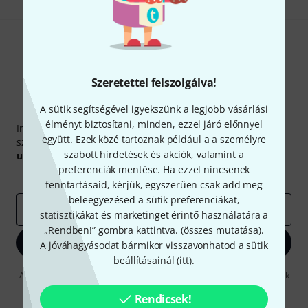
Szeretettel felszolgálva!
A sütik segítségével igyekszünk a legjobb vásárlási
Thomann hírlevél
élményt biztosítani, minden, ezzel járó előnnyel
Iratkozz fel a Thomann angol nyelvű hírlevelére, és kis
együtt. Ezek közé tartoznak például a a személyre
szerencsével megnyerheted a
50
egyenként
50 € értékű
szabott hirdetések és akciók, valamint a
utalvány
egyikét.
preferenciák mentése. Ha ezzel nincsenek
Inspiráló gondolatok
Akciók
Thomann
fenntartásaid, kérjük, egyszerűen csak add meg
beleegyezésed a sütik preferenciákat,
e-mail cím
*
statisztikákat és marketinget érintő használatára a
„Rendben!” gombra kattintva. (
összes mutatása
).
Bejelentkezés
A jóváhagyásodat bármikor visszavonhatod a sütik
beállításainál (
itt
).
A "Bejelentkezés" gombra kattintva elfogadja, hogy e-mailben küldjünk
önnek hirdetéseket. Bármikor leiratkozhat erről. A hírlevélről további
információkat az
data protection guideline
Rendicsek!
-ben talál.