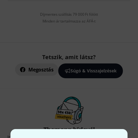
Díjmentes szállítás 79 000 Ft fölött
Minden ár tartalmazza az ÁFÁ-t
Tetszik, amit látsz?
Megosztás
Súgó & Visszajelzések
Thomann hírlevél
Iratkozz fel a Thomann angol nyelvű hírlevelére, és kis