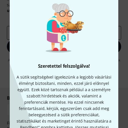
szerencsével megnyerheted a
50
egyenként
50 € értékű
utalvány
egyikét.
Inspiráló gondolatok
Akciók
Thomann
e-mail cím
*
Bejelentkezés
A "Bejelentkezés" gombra kattintva elfogadja, hogy e-mailben küldjünk
önnek hirdetéseket. Bármikor leiratkozhat erről. A hírlevélről további
Szeretettel felszolgálva!
információkat az
data protection guideline
-ben talál.
A sütik segítségével igyekszünk a legjobb vásárlási
* Kitöltés kötelező
élményt biztosítani, minden, ezzel járó előnnyel
együtt. Ezek közé tartoznak például a a személyre
szabott hirdetések és akciók, valamint a
Biztonságos vásárlás és fizetés
preferenciák mentése. Ha ezzel nincsenek
fenntartásaid, kérjük, egyszerűen csak add meg
beleegyezésed a sütik preferenciákat,
statisztikákat és marketinget érintő használatára a
Fizessen biztonságosan, titkosítással: Banki átutalás vagy
„Rendben!” gombra kattintva. (
összes mutatása
).