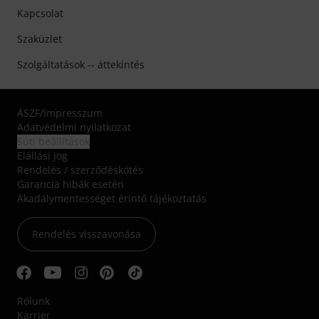
Kapcsolat
Szaküzlet
Szolgáltatások -- áttekintés
ÁSZF
/
Impresszum
Adatvédelmi nyilatkozat
Süti beállítások
Elállási jog
Rendelés / szerződéskötés
Garancia hibák esetén
Akadálymentességet érintő tájékoztatás
Rendelés visszavonása
Rólunk
Karrier