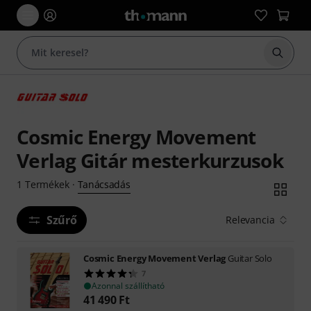
Keresés
Cosmic Energy Movement
Verlag Gitár mesterkurzusok
Tanácsadás
1
Termékek
·
Szűrő
Relevancia
Cosmic Energy Movement Verlag
Guitar Solo
7
Azonnal szállítható
41 490
Ft