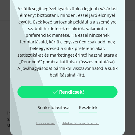
A sütik segítségével igyekszünk a legjobb vásárlási
élményt biztosítani, minden, ezzel járó előnnyel
együtt. Ezek közé tartoznak például a a személyre
szabott hirdetések és akciók, valamint a
Tetszik, amit látsz?
preferenciák mentése. Ha ezzel nincsenek
fenntartásaid, kérjük, egyszerűen csak add meg
Megosztás
Súgó & Visszajelzések
beleegyezésed a sütik preferenciákat,
statisztikákat és marketinget érintő használatára a
„Rendben!” gombra kattintva. (
összes mutatása
).
A jóváhagyásodat bármikor visszavonhatod a sütik
beállításainál (
itt
).
Rendicsek!
Thomann hírlevél
Sütik elutasítása
Részletek
Iratkozz fel a Thomann angol nyelvű hírlevelére, és kis
szerencsével megnyerheted a
50
egyenként
50 € értékű
·
Impresszum
Adatvédelmi nyilatkozat
utalvány
egyikét.
Inspiráló gondolatok
Akciók
Thomann