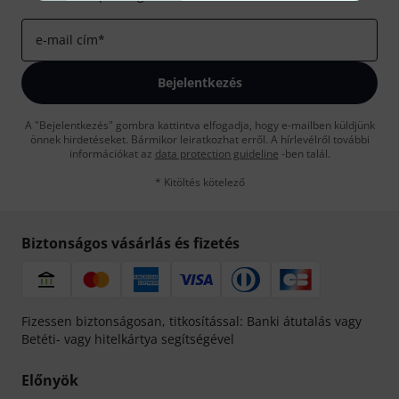
e-mail cím
*
Bejelentkezés
A "Bejelentkezés" gombra kattintva elfogadja, hogy e-mailben küldjünk
önnek hirdetéseket. Bármikor leiratkozhat erről. A hírlevélről további
információkat az
data protection guideline
-ben talál.
* Kitöltés kötelező
Biztonságos vásárlás és fizetés
Fizessen biztonságosan, titkosítással: Banki átutalás vagy
Betéti- vagy hitelkártya segítségével
Előnyök