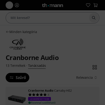
Keresés
Minden kategória
Cranborne Audio
Tanácsadás
13
Termékek
·
Szűrő
Relevancia
Cranborne Audio
Carnaby HE2
6
LEGKERESETTEBB
Azonnal szállítható