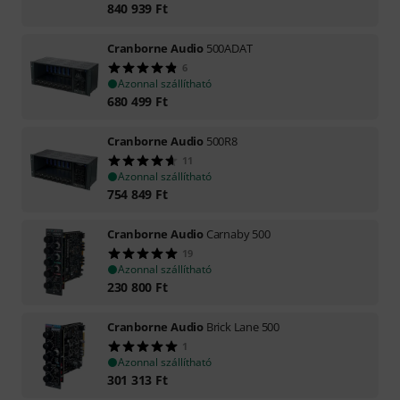
840 939
Ft
Cranborne Audio
500ADAT
6
Azonnal szállítható
680 499
Ft
Cranborne Audio
500R8
11
Azonnal szállítható
754 849
Ft
Cranborne Audio
Carnaby 500
19
Azonnal szállítható
230 800
Ft
Cranborne Audio
Brick Lane 500
1
Azonnal szállítható
301 313
Ft