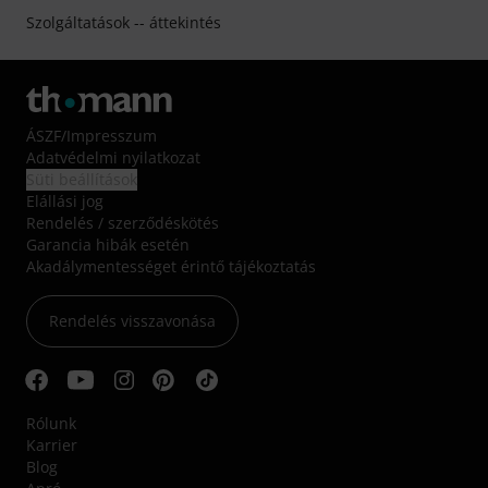
Szolgáltatások -- áttekintés
ÁSZF
/
Impresszum
Adatvédelmi nyilatkozat
Süti beállítások
Elállási jog
Rendelés / szerződéskötés
Garancia hibák esetén
Akadálymentességet érintő tájékoztatás
Rendelés visszavonása
Rólunk
Karrier
Blog