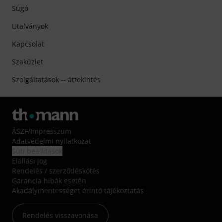
Súgó
Utalványok
Kapcsolat
Szaküzlet
Szolgáltatások -- áttekintés
ÁSZF
/
Impresszum
Adatvédelmi nyilatkozat
Süti beállítások
Elállási jog
Rendelés / szerződéskötés
Garancia hibák esetén
Akadálymentességet érintő tájékoztatás
Rendelés visszavonása