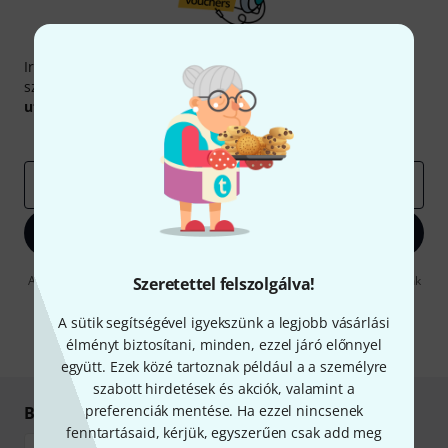
Thomann hírlevél
Iratkozz fel a Thomann angol nyelvű hírlevelére, és kis
szerencsével megnyerheted a
50
egyenként
50 € értékű
utalvány
egyikét.
Inspiráló gondolatok
Akciók
Thomann
e-mail cím
*
Bejelentkezés
A "Bejelentkezés" gombra kattintva elfogadja, hogy e-mailben küldjünk
Szeretettel felszolgálva!
önnek hirdetéseket. Bármikor leiratkozhat erről. A hírlevélről további
információkat az
data protection guideline
-ben talál.
A sütik segítségével igyekszünk a legjobb vásárlási
élményt biztosítani, minden, ezzel járó előnnyel
* Kitöltés kötelező
együtt. Ezek közé tartoznak például a a személyre
szabott hirdetések és akciók, valamint a
preferenciák mentése. Ha ezzel nincsenek
Biztonságos vásárlás és fizetés
fenntartásaid, kérjük, egyszerűen csak add meg