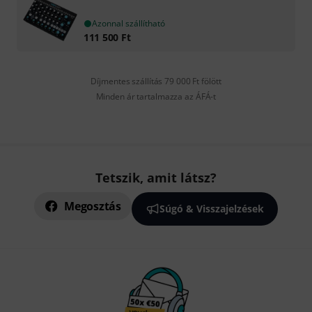
Azonnal szállítható
111 500
Ft
Díjmentes szállítás 79 000 Ft fölött
Minden ár tartalmazza az ÁFÁ-t
Tetszik, amit látsz?
Megosztás
Súgó & Visszajelzések