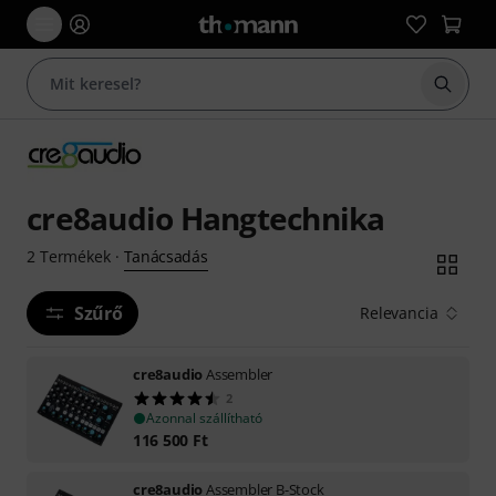
Keresés
cre8audio Hangtechnika
Tanácsadás
2
Termékek
·
Szűrő
Relevancia
cre8audio
Assembler
2
Azonnal szállítható
116 500
Ft
cre8audio
Assembler B-Stock