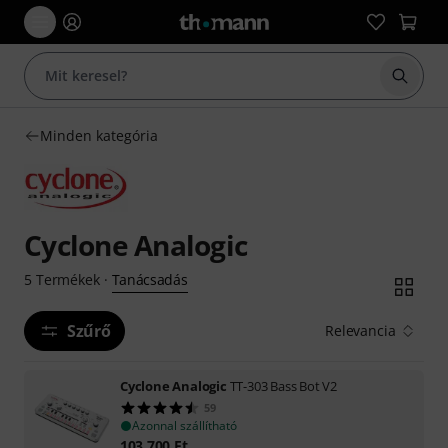
Keresés
Minden kategória
Cyclone Analogic
Tanácsadás
5
Termékek
·
Szűrő
Relevancia
Cyclone Analogic
TT-303 Bass Bot V2
59
Azonnal szállítható
103 700
Ft