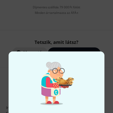
Díjmentes szállítás 79 000 Ft fölött
Minden ár tartalmazza az ÁFÁ-t
Tetszik, amit látsz?
Megosztás
Súgó & Visszajelzések
Thomann hírlevél
Iratkozz fel a Thomann angol nyelvű hírlevelére, és kis
szerencsével megnyerheted a
50
egyenként
50 € értékű