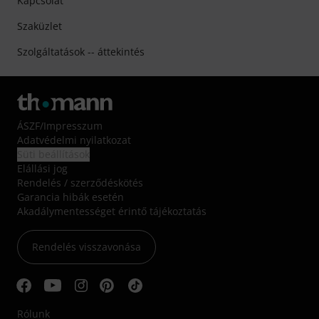
Kapcsolat
Szaküzlet
Szolgáltatások -- áttekintés
ÁSZF
/
Impresszum
Adatvédelmi nyilatkozat
Süti beállítások
Elállási jog
Rendelés / szerződéskötés
Garancia hibák esetén
Akadálymentességet érintő tájékoztatás
Rendelés visszavonása
Rólunk