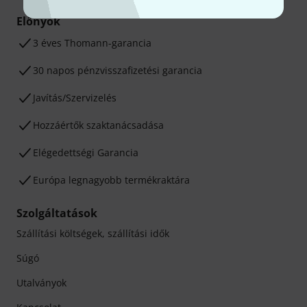
Előnyök
3 éves Thomann-garancia
30 napos pénzvisszafizetési garancia
Javítás/Szervizelés
Hozzáértők szaktanácsadása
Elégedettségi Garancia
Európa legnagyobb termékraktára
Szolgáltatások
Szállítási költségek, szállítási idők
Súgó
Utalványok