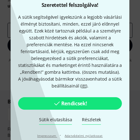
Szeretettel felszolgálva!
utalvány
egyikét.
Inspiráló gondolatok
Akciók
Thomann
A sütik segítségével igyekszünk a legjobb vásárlási
élményt biztosítani, minden, ezzel járó előnnyel
e-mail cím
*
együtt. Ezek közé tartoznak például a a személyre
szabott hirdetések és akciók, valamint a
preferenciák mentése. Ha ezzel nincsenek
Bejelentkezés
fenntartásaid, kérjük, egyszerűen csak add meg
beleegyezésed a sütik preferenciákat,
A "Bejelentkezés" gombra kattintva elfogadja, hogy e-mailben küldjünk
statisztikákat és marketinget érintő használatára a
önnek hirdetéseket. Bármikor leiratkozhat erről. A hírlevélről további
információkat az
data protection guideline
-ben talál.
„Rendben!” gombra kattintva. (
összes mutatása
).
A jóváhagyásodat bármikor visszavonhatod a sütik
* Kitöltés kötelező
beállításainál (
itt
).
Biztonságos vásárlás és fizetés
Rendicsek!
Sütik elutasítása
Részletek
Fizessen biztonságosan, titkosítással: Banki átutalás vagy
Betéti- vagy hitelkártya segítségével
·
Impresszum
Adatvédelmi nyilatkozat