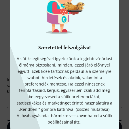
Tetszik, amit látsz?
Megosztás
Súgó & Visszajelzések
Szeretettel felszolgálva!
A sütik segítségével igyekszünk a legjobb vásárlási
élményt biztosítani, minden, ezzel járó előnnyel
együtt. Ezek közé tartoznak például a a személyre
Thomann hírlevél
szabott hirdetések és akciók, valamint a
Iratkozz fel a Thomann angol nyelvű hírlevelére, és kis
preferenciák mentése. Ha ezzel nincsenek
szerencsével megnyerheted a
50
egyenként
50 € értékű
fenntartásaid, kérjük, egyszerűen csak add meg
utalvány
egyikét.
beleegyezésed a sütik preferenciákat,
Inspiráló gondolatok
Akciók
Thomann
statisztikákat és marketinget érintő használatára a
„Rendben!” gombra kattintva. (
összes mutatása
).
e-mail cím
*
A jóváhagyásodat bármikor visszavonhatod a sütik
beállításainál (
itt
).
Bejelentkezés