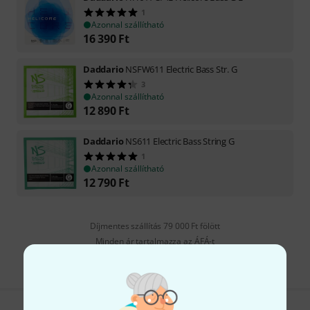
1
Azonnal szállítható
16 390
Ft
Daddario
NSFW611 Electric Bass Str. G
3
Azonnal szállítható
12 890
Ft
Daddario
NS611 Electric Bass String G
1
Azonnal szállítható
12 790
Ft
Díjmentes szállítás 79 000 Ft fölött
Minden ár tartalmazza az ÁFÁ-t