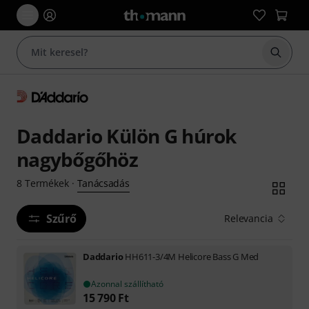
Keresés
Daddario Külön G húrok
nagybőgőhöz
Tanácsadás
8
Termékek
·
Szűrő
Relevancia
Daddario
HH611-3/4M Helicore Bass G Med
Azonnal szállítható
15 790
Ft