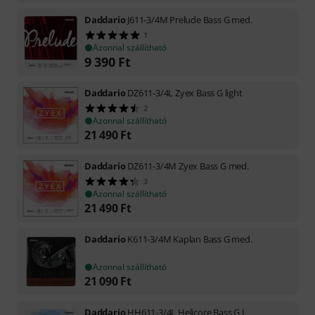
Daddario
J611-3/4M Prelude Bass G med.
1
Azonnal szállítható
9 390
Ft
Daddario
DZ611-3/4L Zyex Bass G light
2
Azonnal szállítható
21 490
Ft
Daddario
DZ611-3/4M Zyex Bass G med.
3
Azonnal szállítható
21 490
Ft
Daddario
K611-3/4M Kaplan Bass G med.
Azonnal szállítható
21 090
Ft
Daddario
HH611-3/4L Helicore Bass G L