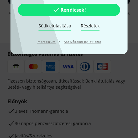
Rendicsek!
A "Bejelentkezés" gombra kattintva elfogadja, hogy e-mailben küldjünk
önnek hirdetéseket. Bármikor leiratkozhat erről. A hírlevélről további
információkat az
data protection guideline
-ben talál.
Sütik elutasítása
Részletek
* Kitöltés kötelező
·
Impresszum
Adatvédelmi nyilatkozat
Biztonságos vásárlás és fizetés
Fizessen biztonságosan, titkosítással: Banki átutalás vagy
Betéti- vagy hitelkártya segítségével
Előnyök
3 éves Thomann-garancia
30 napos pénzvisszafizetési garancia
Javítás/Szervizelés