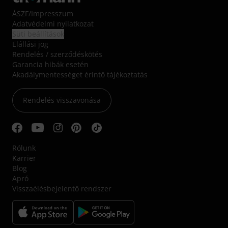
ÁSZF
/
Impresszum
Adatvédelmi nyilatkozat
Süti beállítások
Elállási jog
Rendelés / szerződéskötés
Garancia hibák esetén
Akadálymentességet érintő tájékoztatás
Rendelés visszavonása
Rólunk
Karrier
Blog
Apró
Visszaélésbejelentő rendszer