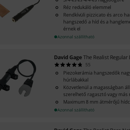
Réz redukáló elemmel
Rendkívüli pizzicato és arco h
hangszedő a híd és a hangleme
érnek el
Azonnal szállítható
David Gage
The Realist Regular 
55
Piezokerámia hangszedők nagy
húrlábakkal
Közvetlenül a magasságban áll
szerelhető ragasztó vagy más 
Maximum 8 mm átmérőjű hídc
Azonnal szállítható