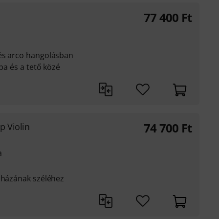
77 400
Ft
és arco hangolásban
lpa és a tető közé
74 700
Ft
p Violin
a
r házának széléhez