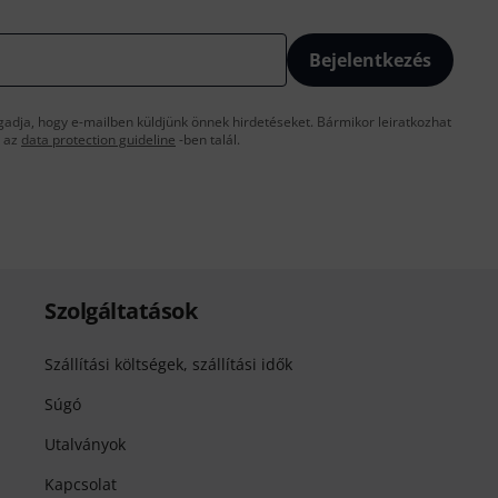
Bejelentkezés
gadja, hogy e-mailben küldjünk önnek hirdetéseket. Bármikor leiratkozhat
t az
data protection guideline
-ben talál.
Szolgáltatások
Szállítási költségek, szállítási idők
Súgó
Utalványok
Kapcsolat