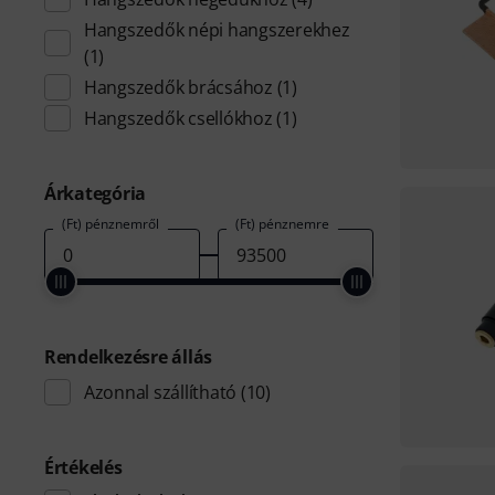
Hangszedők népi hangszerekhez
(1)
Hangszedők brácsához
(1)
Hangszedők csellókhoz
(1)
Árkategória
(Ft) pénznemről
(Ft) pénznemre
Rendelkezésre állás
Azonnal szállítható
(10)
Értékelés