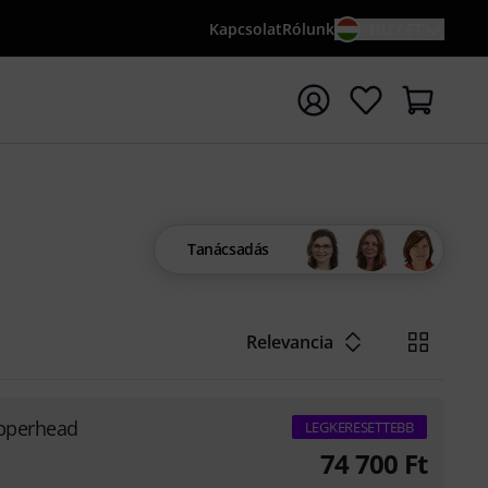
Kapcsolat
Rólunk
HU / FT
sés indítása {searchTerm} keresőszóval
Tanácsadás
Relevancia
opperhead
LEGKERESETTEBB
74 700
Ft