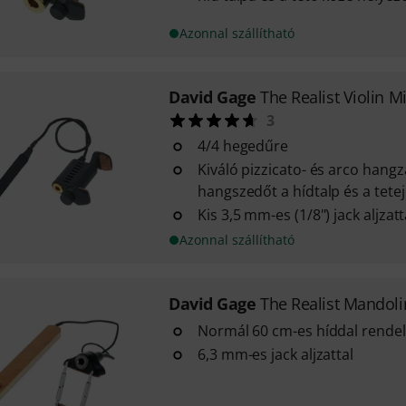
Azonnal szállítható
David Gage
The Realist Violin Mi
3
4/4 hegedűre
Kiváló pizzicato- és arco hangz
hangszedőt a hídtalp és a tetej
Kis 3,5 mm-es (1/8") jack aljzatt
Azonnal szállítható
David Gage
The Realist Mandoli
Normál 60 cm-es híddal rende
6,3 mm-es jack aljzattal