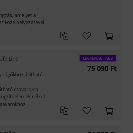
angzás, amelyet a
z közé helyezésével
Life Line
LEGKERESETTEBB
75 090
Ft
bőgőkhöz állítható
ítható csavarokra
rögzítőelemek nélkül
savarokhoz