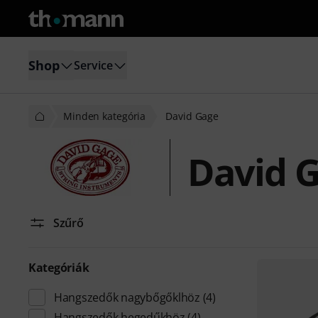
Shop
Service
Minden kategória
David Gage
David 
Szűrő
Kategóriák
Hangszedők nagybőgőklhöz
(4)
Hangszedők hegedűkhöz
(4)