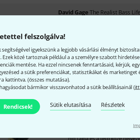
David Gage
The Realist Bass Lif
12
Állítható híddal rendelkező ba
etettel felszolgálva!
alkalmas
Nagyobb nyílással a szorítóta
k segítségével igyekszünk a legjobb vásárlási élményt biztosíta
magasságállító csavarhoz (péld
. Ezek közé tartoznak például a a személyre szabott hirdetések
átmérővel
enciák mentése. Ha ezzel nincsenek fenntartásaid, kérjük, e
Közvetlenül a magasságállító 
yezésed a sütik preferenciákat, statisztikákat és marketinget
ragasztó vagy más rögzítőelem
 kattintva. (
összes mutatása
).
Azonnal szállítható
hagyásodat bármikor visszavonhatod a sütik beállításainál (
itt
Sütik elutasítása
Részletek
David Gage
The Realist Viola Q
Rendicsek!
2
6,3 mm-es jack aljzatú brácsák
Im
Kiváló pizzicato és arco hang
híd talpa és a tető közé helyez