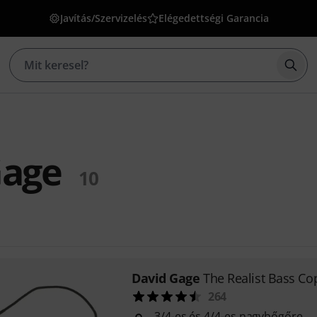
Javítás/Szervizelés
Elégedettségi Garancia
Kere
Gage
10
David Gage
The Realist Bass C
264
3/4-es és 4/4-es nagybőgőre