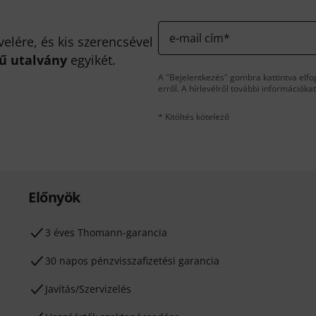
e-mail cím
*
velére, és kis szerencsével
kű utalvány
egyikét.
A "Bejelentkezés" gombra kattintva elfo
erről. A hírlevélről további információka
* Kitöltés kötelező
Előnyök
3 éves Thomann-garancia
30 napos pénzvisszafizetési garancia
Javítás/Szervizelés