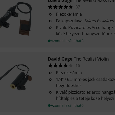
David Gage
The Realist Bass Nat
37
Piezokerámia
Fa kapszulával 3/4-es és 4/4-
Kiváló Pizzicato és Arco hangzá
közé helyezett hangszedőnek
Azonnal szállítható
David Gage
The Realist Violin
15
Piezokerámia
1/4" / 6,3 mm-es jack csatlakoz
hegedűekhez
Kiváló pizzicato és arco hangz
hídtalp és a teteje közé helyezi
Azonnal szállítható