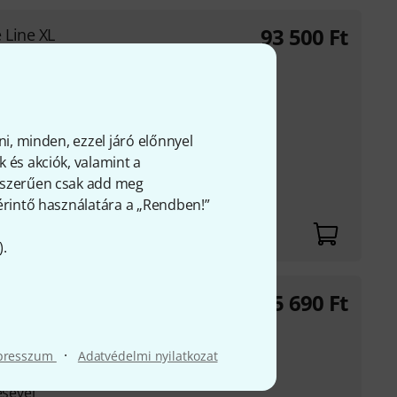
93 500
Ft
e Line XL
sszusgitárokhoz
gban több
ni, minden, ezzel járó előnnyel
ául: fa), max. 10 mm
 és akciók, valamint a
gyszerűen csak add meg
csavarokra szerelhető
 érintő használatára a „Rendben!”
ek nélkül
).
85 690
Ft
TR
hoz (1/4")
·
presszum
Adatvédelmi nyilatkozat
zás a hangszedőnek a
ésével