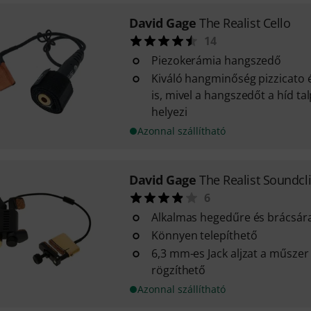
David Gage
The Realist Cello
14
Piezokerámia hangszedő
Kiváló hangminőség pizzicato 
is, mivel a hangszedőt a híd ta
helyezi
Azonnal szállítható
David Gage
The Realist Soundcli
6
Alkalmas hegedűre és brácsár
Könnyen telepíthető
6,3 mm-es Jack aljzat a műsze
rögzíthető
Azonnal szállítható