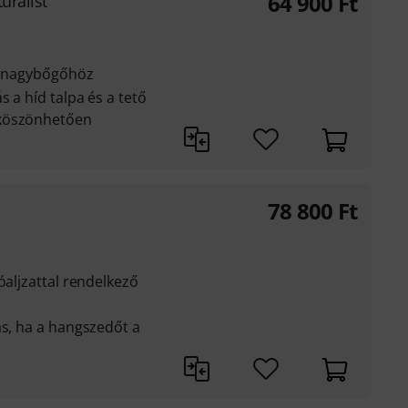
64 900
Ft
uralist
es nagybőgőhöz
s a híd talpa és a tető
 köszönhetően
78 800
Ft
óaljzattal rendelkező
ás, ha a hangszedőt a