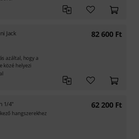
82 600
Ft
ni Jack
ás azáltal, hogy a
e közé helyezi
al
62 200
Ft
n 1/4"
lkező hangszerekhez