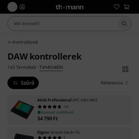
Keresés
Kontrollerek
DAW kontrollerek
Tanácsadás
143
Termékek
·
Szűrő
Relevancia
AKAI Professional
APC mini MK2
190
Azonnal szállítható
34 790
Ft
Elgato
Stream Deck+ XL
2