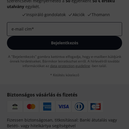
szerencsével megnyerheted a
50
egyenként
50 € értékű
utalvány
egyikét.
Inspiráló gondolatok
Akciók
Thomann
e-mail cím
*
Bejelentkezés
A "Bejelentkezés" gombra kattintva elfogadja, hogy e-mailben küldjünk
önnek hirdetéseket. Bármikor leiratkozhat erről. A hírlevélről további
információkat az
data protection guideline
-ben talál.
* Kitöltés kötelező
Biztonságos vásárlás és fizetés
Fizessen biztonságosan, titkosítással: Banki átutalás vagy
Betéti- vagy hitelkártya segítségével