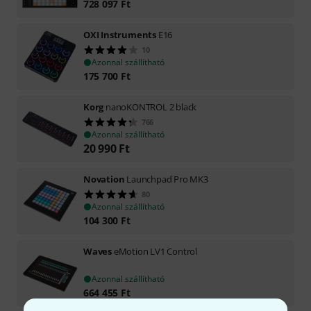
728 097
Ft
OXI Instruments
E16
10
Azonnal szállítható
175 700
Ft
Korg
nanoKONTROL 2 black
766
Azonnal szállítható
20 990
Ft
Novation
Launchpad Pro MK3
80
Azonnal szállítható
104 300
Ft
Waves
eMotion LV1 Control
Azonnal szállítható
664 455
Ft