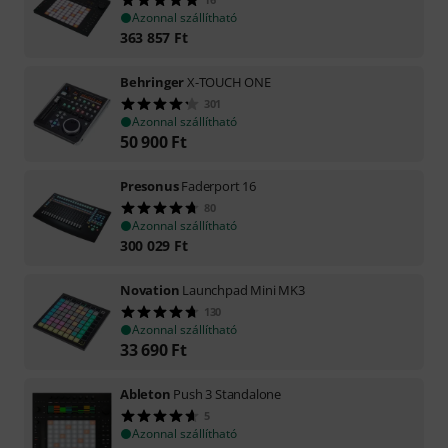
Azonnal szállítható
363 857
Ft
Behringer
X-TOUCH ONE
301
Azonnal szállítható
50 900
Ft
Presonus
Faderport 16
80
Azonnal szállítható
300 029
Ft
Novation
Launchpad Mini MK3
130
Azonnal szállítható
33 690
Ft
Ableton
Push 3 Standalone
5
Azonnal szállítható