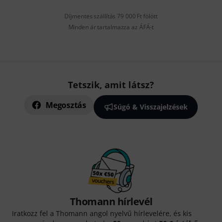
Díjmentes szállítás 79 000 Ft fölött
Minden ár tartalmazza az ÁFÁ-t
Tetszik, amit látsz?
Megosztás
Súgó & Visszajelzések
Thomann hírlevél
Iratkozz fel a Thomann angol nyelvű hírlevelére, és kis