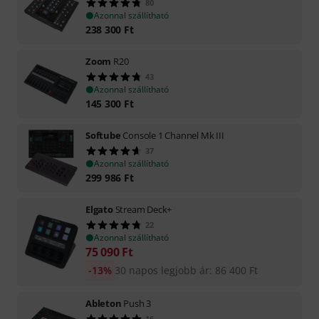
80
Azonnal szállítható
238 300
Ft
Zoom
R20
43
Azonnal szállítható
145 300
Ft
Softube
Console 1 Channel Mk III
37
Azonnal szállítható
299 986
Ft
Elgato
Stream Deck+
22
Azonnal szállítható
75 090
Ft
-13%
30 napos legjobb ár
:
86 400
Ft
Ableton
Push 3
16