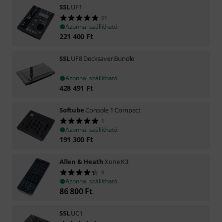
SSL
UF1
51
Azonnal szállítható
221 400
Ft
SSL
UF8 Decksaver Bundle
Azonnal szállítható
428 491
Ft
Softube
Console 1 Compact
1
Azonnal szállítható
191 300
Ft
Allen & Heath
Xone K3
9
Azonnal szállítható
86 800
Ft
SSL
UC1