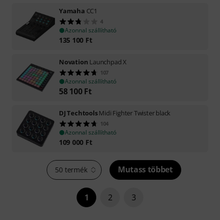
Yamaha
CC1
4
Azonnal szállítható
135 100
Ft
Novation
Launchpad X
107
Azonnal szállítható
58 100
Ft
DJ Techtools
Midi Fighter Twister black
104
Azonnal szállítható
109 000
Ft
Mutass többet
50 termék
1
2
3