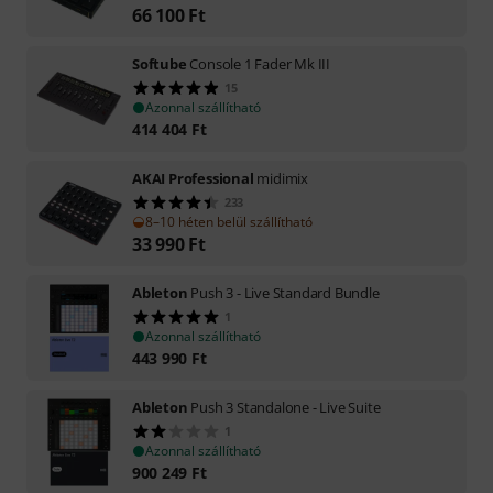
66 100
Ft
Softube
Console 1 Fader Mk III
15
Azonnal szállítható
414 404
Ft
AKAI Professional
midimix
233
8–10 héten belül szállítható
33 990
Ft
Ableton
Push 3 - Live Standard Bundle
1
Azonnal szállítható
443 990
Ft
Ableton
Push 3 Standalone - Live Suite
1
Azonnal szállítható
900 249
Ft