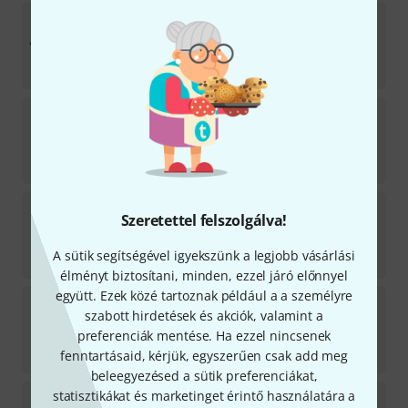
Midas
Hd96-FB16
Azonnal szállítható
723 427
Ft
Softube
Console 1 Compact - Stand Set
Azonnal szállítható
222 600
Ft
Softube
Flow Studio
Szeretettel felszolgálva!
7
Azonnal szállítható
A sütik segítségével igyekszünk a legjobb vásárlási
152 200
Ft
élményt biztosítani, minden, ezzel járó előnnyel
együtt. Ezek közé tartoznak például a a személyre
Native Instruments
Maschine MK3 Black Bundle
szabott hirdetések és akciók, valamint a
preferenciák mentése. Ha ezzel nincsenek
Azonnal szállítható
158 100
Ft
fenntartásaid, kérjük, egyszerűen csak add meg
beleegyezésed a sütik preferenciákat,
statisztikákat és marketinget érintő használatára a
Elgato
Stream Deck XL