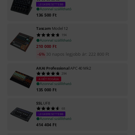
LEGKERESETTEBB
Azonnal szállítható
136 500
Ft
Tascam
Model 12
194
Azonnal szállítható
210 000
Ft
-6%
30 napos legjobb ár
:
222 800
Ft
AKAI Professional
APC 40 Mk2
294
A HÉT FOGÁSA
Azonnal szállítható
135 000
Ft
SSL
UF8
68
LEGKERESETTEBB
Azonnal szállítható
414 404
Ft