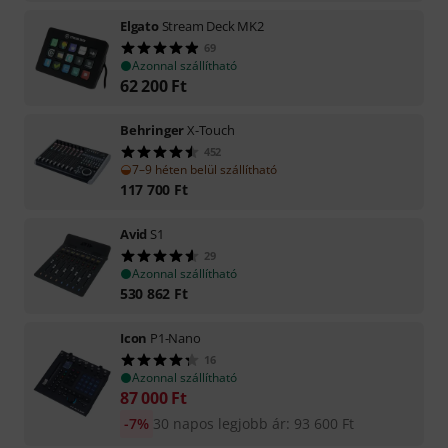
Elgato
Stream Deck MK2
69
Azonnal szállítható
62 200
Ft
Behringer
X-Touch
452
7–9 héten belül szállítható
117 700
Ft
Avid
S1
29
Azonnal szállítható
530 862
Ft
Icon
P1-Nano
16
Azonnal szállítható
87 000
Ft
-7%
30 napos legjobb ár
:
93 600
Ft