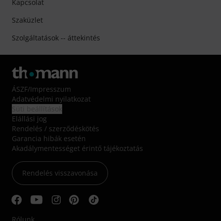
Kapcsolat
Szaküzlet
Szolgáltatások -- áttekintés
ÁSZF
/
Impresszum
Adatvédelmi nyilatkozat
Süti beállítások
Elállási jog
Rendelés / szerződéskötés
Garancia hibák esetén
Akadálymentességet érintő tájékoztatás
Rendelés visszavonása
Rólunk