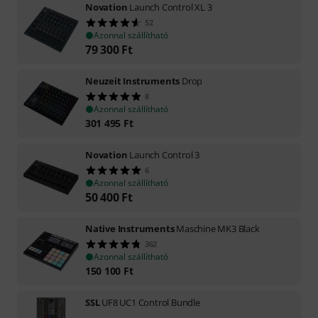
Novation
Launch Control XL 3
52
Azonnal szállítható
79 300
Ft
Neuzeit Instruments
Drop
8
Azonnal szállítható
301 495
Ft
Novation
Launch Control 3
6
Azonnal szállítható
50 400
Ft
Native Instruments
Maschine MK3 Black
362
Azonnal szállítható
150 100
Ft
SSL
UF8 UC1 Control Bundle