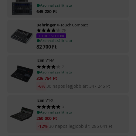
Azonnal szállítható
645 280
Ft
Behringer
X-Touch Compact
76
LEGKERESETTEBB
Azonnal szállítható
82 700
Ft
Icon
V1-M
7
Azonnal szállítható
326 754
Ft
-6%
30 napos legjobb ár
:
347 245
Ft
Icon
V1-X
3
Azonnal szállítható
250 000
Ft
-12%
30 napos legjobb ár
:
285 041
Ft