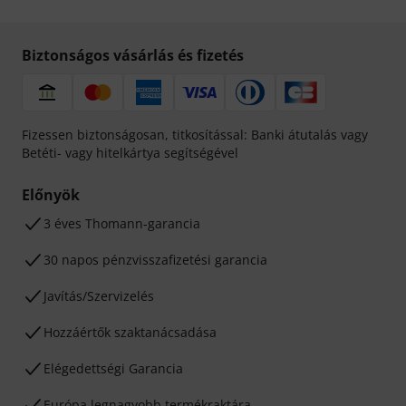
Biztonságos vásárlás és fizetés
Fizessen biztonságosan, titkosítással: Banki átutalás vagy
Betéti- vagy hitelkártya segítségével
Előnyök
3 éves Thomann-garancia
30 napos pénzvisszafizetési garancia
Javítás/Szervizelés
Hozzáértők szaktanácsadása
Elégedettségi Garancia
Európa legnagyobb termékraktára