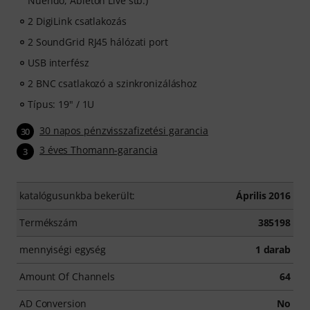
Nuendo, Ableton Live stb.)
2 DigiLink csatlakozás
2 SoundGrid RJ45 hálózati port
USB interfész
2 BNC csatlakozó a szinkronizáláshoz
Típus: 19" / 1U
30 napos pénzvisszafizetési garancia
30
3 éves Thomann-garancia
3
katalógusunkba bekerült:
Április 2016
Termékszám
385198
mennyiségi egység
1 darab
Amount Of Channels
64
AD Conversion
No