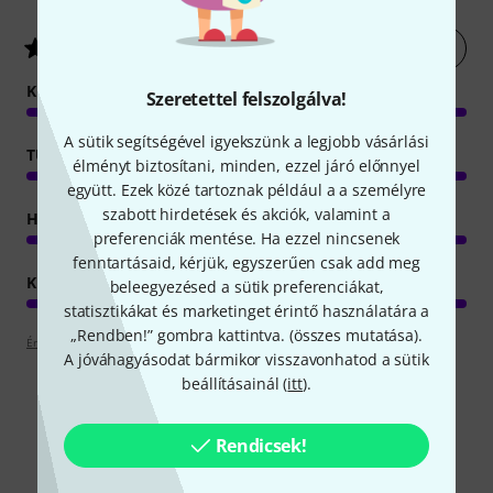
Értékelés leadása most
5
/ 5
KEZELÉS
Szeretettel felszolgálva!
A sütik segítségével igyekszünk a legjobb vásárlási
TULAJDONSAGOK
élményt biztosítani, minden, ezzel járó előnnyel
együtt. Ezek közé tartoznak például a a személyre
szabott hirdetések és akciók, valamint a
HANGZÁS
preferenciák mentése. Ha ezzel nincsenek
fenntartásaid, kérjük, egyszerűen csak add meg
KIVITELEZÉS
beleegyezésed a sütik preferenciákat,
statisztikákat és marketinget érintő használatára a
„Rendben!” gombra kattintva. (
összes mutatása
).
Értékelési irányelvek
A jóváhagyásodat bármikor visszavonhatod a sütik
beállításainál (
itt
).
Rendicsek!
Alternatívák összevetése