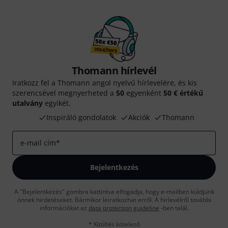
Thomann hírlevél
Iratkozz fel a Thomann angol nyelvű hírlevelére, és kis
szerencsével megnyerheted a
50
egyenként
50 € értékű
utalvány
egyikét.
Inspiráló gondolatok
Akciók
Thomann
e-mail cím
*
Bejelentkezés
A "Bejelentkezés" gombra kattintva elfogadja, hogy e-mailben küldjünk
önnek hirdetéseket. Bármikor leiratkozhat erről. A hírlevélről további
információkat az
data protection guideline
-ben talál.
* Kitöltés kötelező