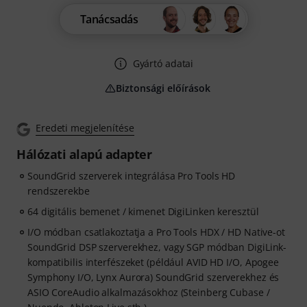
Tanácsadás
Gyártó adatai
Biztonsági előírások
Eredeti megjelenítése
Hálózati alapú adapter
SoundGrid szerverek integrálása Pro Tools HD
rendszerekbe
64 digitális bemenet / kimenet DigiLinken keresztül
I/O módban csatlakoztatja a Pro Tools HDX / HD Native-ot
SoundGrid DSP szerverekhez, vagy SGP módban DigiLink-
kompatibilis interfészeket (például AVID HD I/O, Apogee
Symphony I/O, Lynx Aurora) SoundGrid szerverekhez és
ASIO CoreAudio alkalmazásokhoz (Steinberg Cubase /