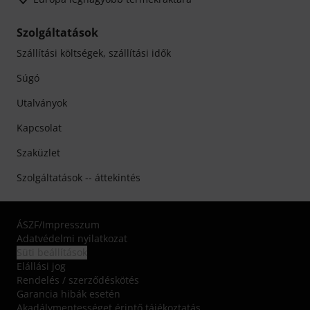
Szolgáltatások
Szállítási költségek, szállítási idők
Súgó
Utalványok
Kapcsolat
Szaküzlet
Szolgáltatások -- áttekintés
ÁSZF
/
Impresszum
Adatvédelmi nyilatkozat
Süti beállítások
Elállási jog
Rendelés / szerződéskötés
Garancia hibák esetén
Akadálymentességet érintő tájékoztatás