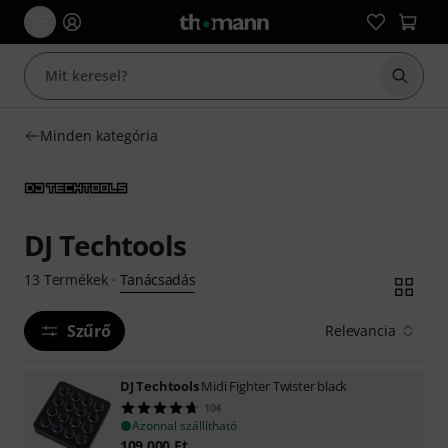
Keresés
Minden kategória
DJ Techtools
Tanácsadás
13
Termékek
·
Szűrő
Relevancia
DJ Techtools
Midi Fighter Twister black
104
Azonnal szállítható
109 000
Ft