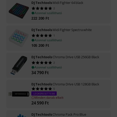
DJ Techtools
Midi Fighter 64 black
2
Azonnal szállítható
222 200
Ft
DJ Techtools
Midi Fighter Spectra white
1
Azonnal szállítható
105 200
Ft
DJ Techtools
Chroma Drive USB 256GB Black
2
Azonnal szállítható
34 790
Ft
DJ Techtools
Chroma Drive USB 128GB Black
5
LEGKERESETTEBB
Minden darab elkelt
24 590
Ft
DJ Techtools
Chroma Pack Pro Blue