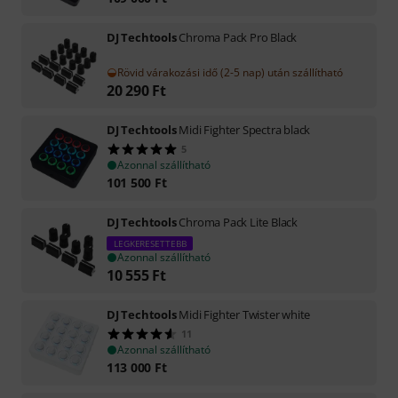
DJ Techtools
Chroma Pack Pro Black
Rövid várakozási idő (2-5 nap) után szállítható
20 290
Ft
DJ Techtools
Midi Fighter Spectra black
5
Azonnal szállítható
101 500
Ft
DJ Techtools
Chroma Pack Lite Black
LEGKERESETTEBB
Azonnal szállítható
10 555
Ft
DJ Techtools
Midi Fighter Twister white
11
Azonnal szállítható
113 000
Ft