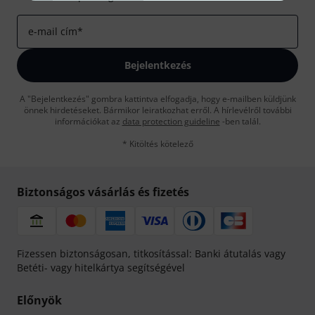
e-mail cím
*
Bejelentkezés
A "Bejelentkezés" gombra kattintva elfogadja, hogy e-mailben küldjünk
önnek hirdetéseket. Bármikor leiratkozhat erről. A hírlevélről további
információkat az
data protection guideline
-ben talál.
* Kitöltés kötelező
Biztonságos vásárlás és fizetés
Fizessen biztonságosan, titkosítással: Banki átutalás vagy
Betéti- vagy hitelkártya segítségével
Előnyök