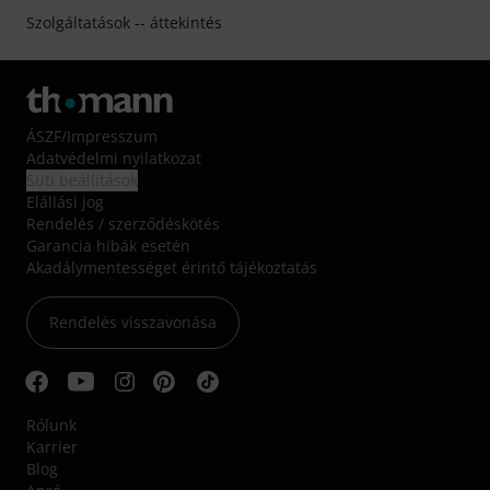
Szolgáltatások -- áttekintés
ÁSZF
/
Impresszum
Adatvédelmi nyilatkozat
Süti beállítások
Elállási jog
Rendelés / szerződéskötés
Garancia hibák esetén
Akadálymentességet érintő tájékoztatás
Rendelés visszavonása
Rólunk
Karrier
Blog