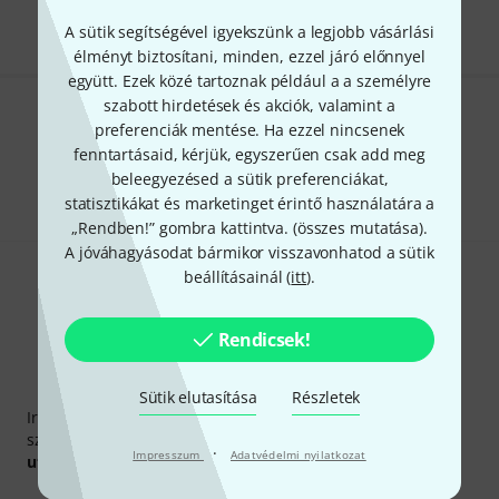
A sütik segítségével igyekszünk a legjobb vásárlási
élményt biztosítani, minden, ezzel járó előnnyel
együtt. Ezek közé tartoznak például a a személyre
szabott hirdetések és akciók, valamint a
Tetszik, amit látsz?
preferenciák mentése. Ha ezzel nincsenek
fenntartásaid, kérjük, egyszerűen csak add meg
Megosztás
Súgó & Visszajelzések
beleegyezésed a sütik preferenciákat,
statisztikákat és marketinget érintő használatára a
„Rendben!” gombra kattintva. (
összes mutatása
).
A jóváhagyásodat bármikor visszavonhatod a sütik
beállításainál (
itt
).
Rendicsek!
Thomann hírlevél
Sütik elutasítása
Részletek
Iratkozz fel a Thomann angol nyelvű hírlevelére, és kis
szerencsével megnyerheted a
50
egyenként
50 € értékű
·
Impresszum
Adatvédelmi nyilatkozat
utalvány
egyikét.
Inspiráló gondolatok
Akciók
Thomann