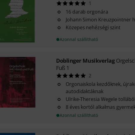
1
16 darab orgonára
Johann Simon Kreuzpointner 
Közepes nehézségi szint
Azonnal szállítható
Doblinger Musikverlag
Orgelsc
Fuß 1
2
Orgonaiskola kezdőknek, újra
autodidaktáknak
Ulrike-Theresia Wegele tollábó
8 éves kortól alkalmas gyerm
Azonnal szállítható