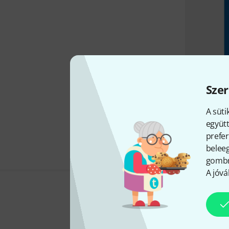
Szer
A süti
együtt
prefer
beleeg
gombra
A jóvá