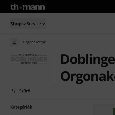
Shop
Service
Orgonakották
Doblinge
Orgonak
Szűrő
Kategóriák