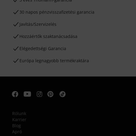
30 napos pénzvisszafizetési garancia
Javítás/Szervizelés
Hozzáértők szaktanácsadása
Elégedettségi Garancia
Európa legnagyobb termékraktára
Rólunk
Karrier
Blog
Apró