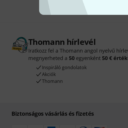
Thomann hírlevél
Iratkozz fel a Thomann angol nyelvű hírle
megnyerheted a
50
egyenként
50 € érté
Inspiráló gondolatok
Akciók
Thomann
Biztonságos vásárlás és fizetés