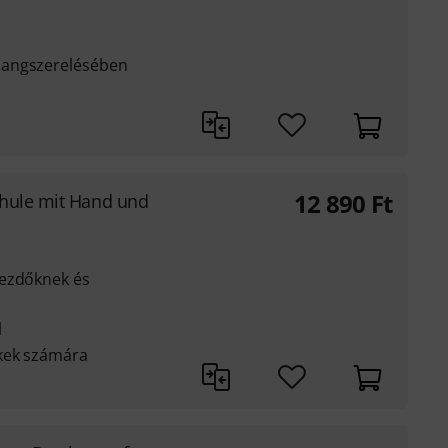
hangszerelésében
12 890
Ft
hule mit Hand und
kezdőknek és
l
ekek számára