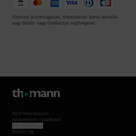
Fizessen biztonságosan, titkosítással: Banki átutalás
vagy Betéti- vagy hitelkártya segítségével
ÁSZF
/
Impresszum
Adatvédelmi nyilatkozat
Süti beállítások
Elállási jog