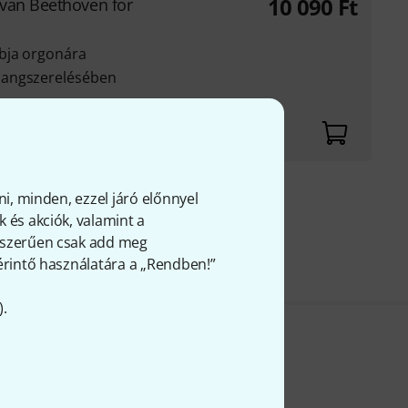
10 090
Ft
van Beethoven for
bja orgonára
hangszerelésében
ni, minden, ezzel járó előnnyel
fölött
 és akciók, valamint a
FÁ-t
gyszerűen csak add meg
 érintő használatára a „Rendben!”
).