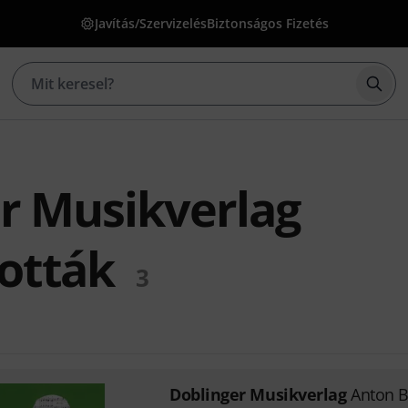
Javítás/Szervizelés
Biztonságos Fizetés
Kere
r Musikverlag
ották
3
Doblinger Musikverlag
Anton B