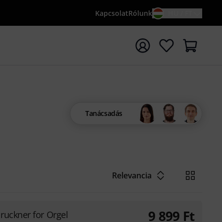
Kapcsolat
Rólunk
HU / FT
sés indítása {searchTerm} keresőszóval
Tanácsadás
Relevancia
9 899
Ft
ruckner for Orgel