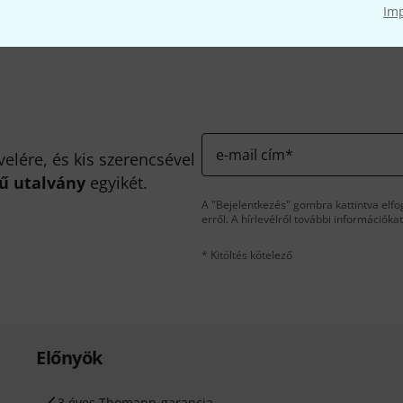
Im
e-mail cím
*
velére, és kis szerencsével
kű utalvány
egyikét.
A "Bejelentkezés" gombra kattintva elfo
erről. A hírlevélről további információka
* Kitöltés kötelező
Előnyök
3 éves Thomann-garancia