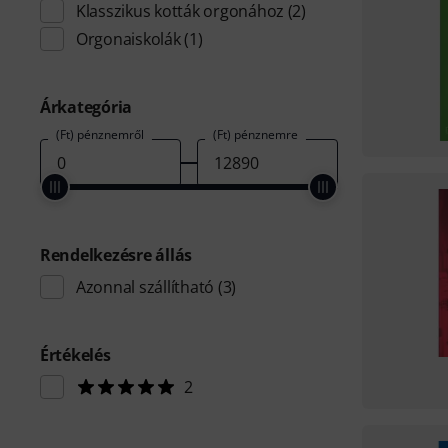
Klasszikus kották orgonához
(2)
Orgonaiskolák
(1)
Árkategória
(Ft) pénznemről
(Ft) pénznemre
Rendelkezésre állás
Azonnal szállítható
(3)
Értékelés
2