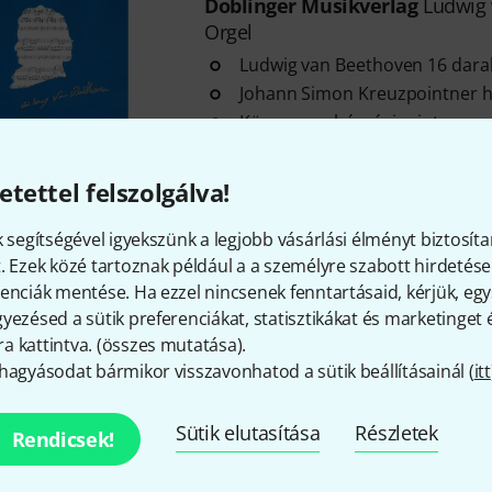
Doblinger Musikverlag
Ludwig 
Orgel
Ludwig van Beethoven 16 dara
Johann Simon Kreuzpointner 
Közepes nehézségi szint
Azonnal szállítható
etettel felszolgálva!
k segítségével igyekszünk a legjobb vásárlási élményt biztosíta
Díjmentes szállítás 79 000 Ft 
. Ezek közé tartoznak például a a személyre szabott hirdetések
Minden ár tartalmazza az Á
enciák mentése. Ha ezzel nincsenek fenntartásaid, kérjük, e
yezésed a sütik preferenciákat, statisztikákat és marketinget
 kattintva. (
összes mutatása
).
hagyásodat bármikor visszavonhatod a sütik beállításainál (
itt
Tetszik, amit látsz?
Sütik elutasítása
Részletek
Rendicsek!
Megosztás
Súgó & Visszajelzések