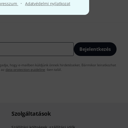
·
presszum
Adatvédelmi nyilatkozat
Bejelentkezés
gadja, hogy e-mailben küldjünk önnek hirdetéseket. Bármikor leiratkozhat
t az
data protection guideline
-ben talál.
Szolgáltatások
Szállítási költségek, szállítási idők