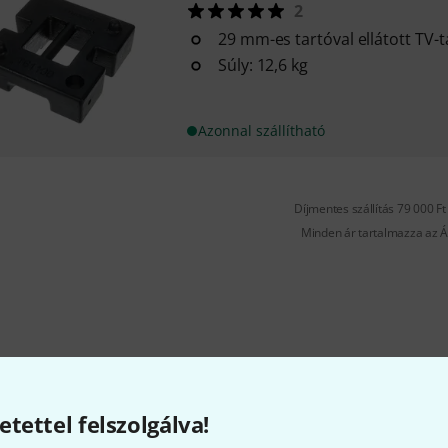
2
29 mm-es tartóval ellátott TV-
Súly: 12,6 kg
Azonnal szállítható
Díjmentes szállítás 79 000 Ft 
Minden ár tartalmazza az Á
etettel felszolgálva!
Tetszik, amit látsz?