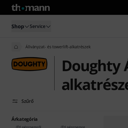
Shop
Service
Állványzat- és towerlift-alkatrészek
Doughty Á
alkatrész
Szűrő
Árkategória
(Ft) pénznemről
(Ft) pénznemre