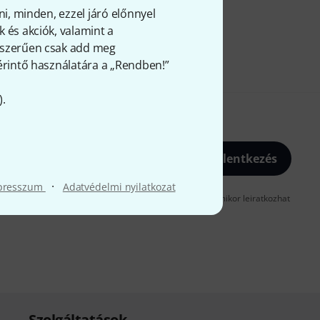
ni, minden, ezzel járó előnnyel
 és akciók, valamint a
gyszerűen csak add meg
 érintő használatára a „Rendben!”
).
Bejelentkezés
·
presszum
Adatvédelmi nyilatkozat
gadja, hogy e-mailben küldjünk önnek hirdetéseket. Bármikor leiratkozhat
t az
data protection guideline
-ben talál.
Szolgáltatások