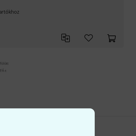
tartókhoz
fölött
FÁ-t