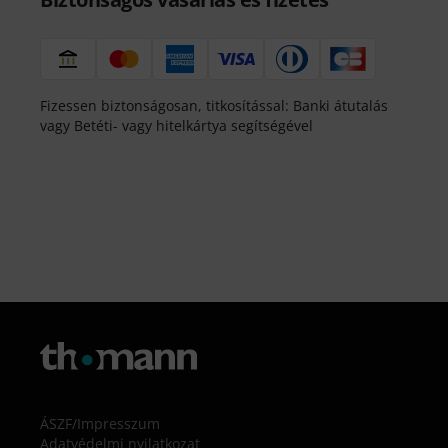
Fizessen biztonságosan, titkosítással: Banki átutalás
vagy Betéti- vagy hitelkártya segítségével
ÁSZF
/
Impresszum
Adatvédelmi nyilatkozat