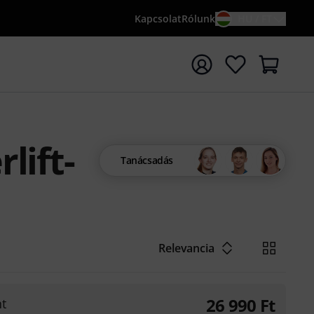
Kapcsolat
Rólunk
HU / FT
sés indítása {searchTerm} keresőszóval
lift-
Tanácsadás
Relevancia
26 990
Ft
t