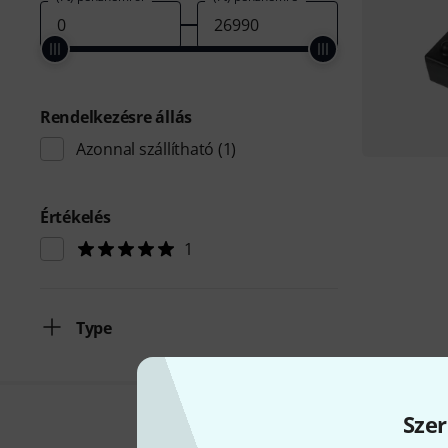
Rendelkezésre állás
Azonnal szállítható
(1)
Értékelés
1
Type
Szer