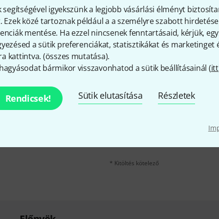
k segítségével igyekszünk a legjobb vásárlási élményt biztosíta
. Ezek közé tartoznak például a a személyre szabott hirdetések
Megosztás
Súgó & Visszajelzések
enciák mentése. Ha ezzel nincsenek fenntartásaid, kérjük, e
yezésed a sütik preferenciákat, statisztikákat és marketinget
 kattintva. (
összes mutatása
).
hagyásodat bármikor visszavonhatod a sütik beállításainál (
itt
Sütik elutasítása
Részletek
Rendicsek!
e-mail cím
*
velére, és kis szerencsével
kű utalvány
egyikét.
Im
A "Bejelentkezés" gombra kattintva elfo
erről. A hírlevélről további információka
* Kitöltés kötelező
Előnyök