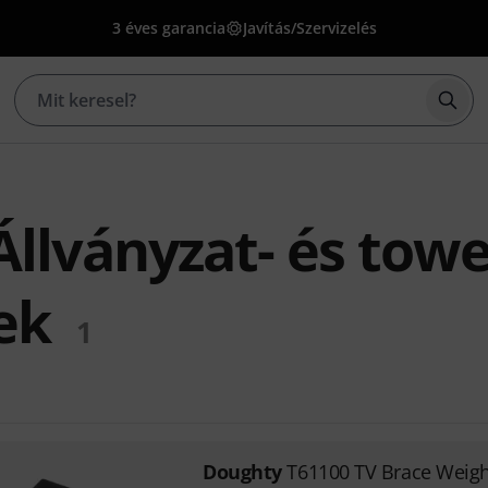
3 éves garancia
Javítás/Szervizelés
Kere
llványzat- és tower
ek
1
Doughty
T61100 TV Brace Weigh