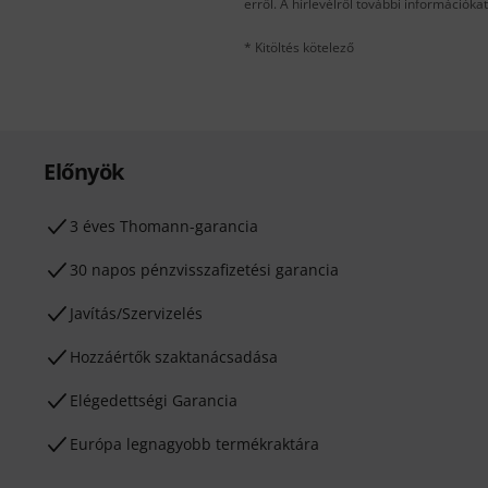
erről. A hírlevélről további információka
* Kitöltés kötelező
Előnyök
3 éves Thomann-garancia
30 napos pénzvisszafizetési garancia
Javítás/Szervizelés
Hozzáértők szaktanácsadása
Elégedettségi Garancia
Európa legnagyobb termékraktára