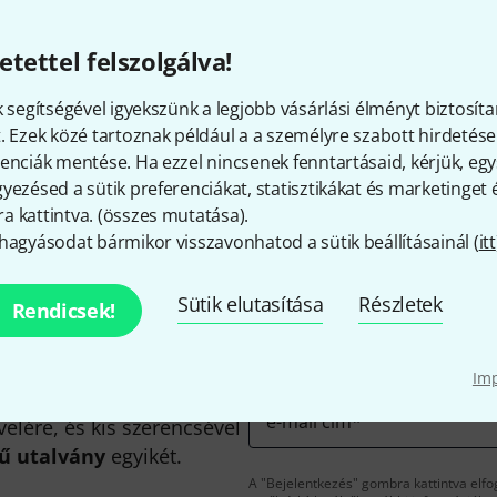
Minden ár tartalmazza az Á
etettel felszolgálva!
k segítségével igyekszünk a legjobb vásárlási élményt biztosíta
. Ezek közé tartoznak például a a személyre szabott hirdetések
Tetszik, amit látsz?
enciák mentése. Ha ezzel nincsenek fenntartásaid, kérjük, e
yezésed a sütik preferenciákat, statisztikákat és marketinget
 kattintva. (
összes mutatása
).
Megosztás
Súgó & Visszajelzések
hagyásodat bármikor visszavonhatod a sütik beállításainál (
itt
Sütik elutasítása
Részletek
Rendicsek!
Im
e-mail cím
*
velére, és kis szerencsével
kű utalvány
egyikét.
A "Bejelentkezés" gombra kattintva elfo