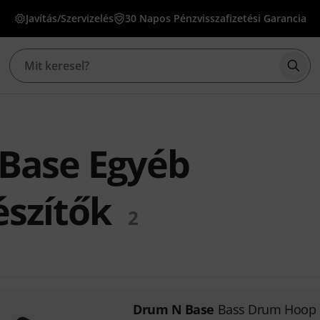
Javítás/Szervizelés
30 Napos Pénzvisszafizetési Garancia
Kere
Base Egyéb
szítők
2
Drum N Base
Bass Drum Hoop 