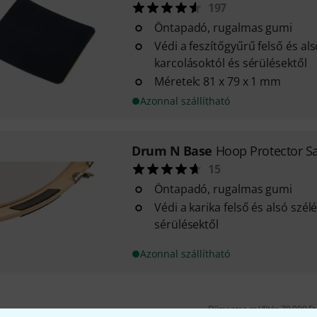
197
Öntapadó, rugalmas gumi
Védi a feszítőgyűrű felső és alsó
karcolásoktól és sérülésektől
Méretek: 81 x 79 x 1 mm
Azonnal szállítható
Drum N Base
Hoop Protector 
15
Öntapadó, rugalmas gumi
Védi a karika felső és alsó szélé
sérülésektől
Azonnal szállítható
Díjmentes szállítás 79 000 Ft 