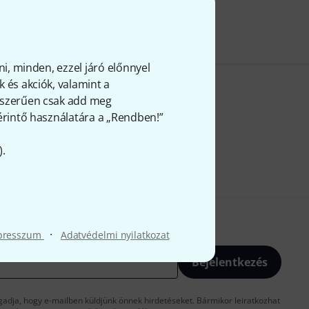
FÁ-t
ni, minden, ezzel járó előnnyel
 és akciók, valamint a
gyszerűen csak add meg
 érintő használatára a „Rendben!”
).
·
presszum
Adatvédelmi nyilatkozat
Bejelentkezés
gadja, hogy e-mailben küldjünk önnek hirdetéseket. Bármikor leiratkozhat