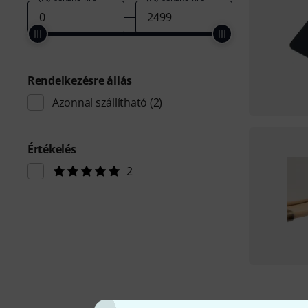
Rendelkezésre állás
Azonnal szállítható
(2)
Értékelés
2