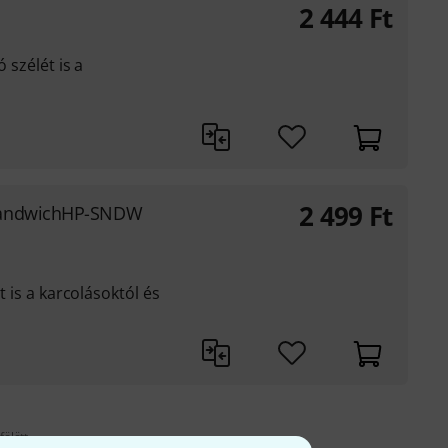
2 444
Ft
 szélét is a
2 499
Ft
SandwichHP-SNDW
t is a karcolásoktól és
fölött