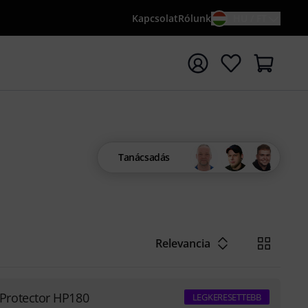
Kapcsolat
Rólunk
HU / FT
sés indítása {searchTerm} keresőszóval
Tanácsadás
Relevancia
Protector HP180
LEGKERESETTEBB