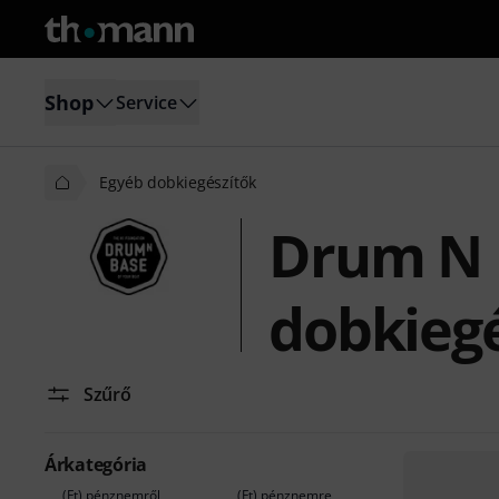
Shop
Service
Egyéb dobkiegészítők
Drum N 
dobkiegé
Szűrő
Árkategória
(Ft) pénznemről
(Ft) pénznemre