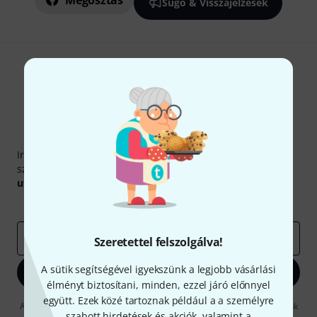
Megosztás
Súgó & Visszajelzések
Thomann hírlevél
Iratkozz fel a Thomann angol nyelvű hírlevelére, és kis
szerencsével megnyerheted a
50
egyenként
50 € értékű
utalvány
egyikét.
Inspiráló gondolatok
Akciók
Thomann
e-mail cím
*
Szeretettel felszolgálva!
A sütik segítségével igyekszünk a legjobb vásárlási
Bejelentkezés
élményt biztosítani, minden, ezzel járó előnnyel
együtt. Ezek közé tartoznak például a a személyre
A "Bejelentkezés" gombra kattintva elfogadja, hogy e-mailben küldjünk
szabott hirdetések és akciók, valamint a