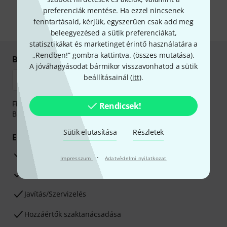
önnek hirdetéseket. Bármikor leiratkozhat erről. A hírlevélről további
információkat az
data protection guideline
-ben talál.
preferenciák mentése. Ha ezzel nincsenek
fenntartásaid, kérjük, egyszerűen csak add meg
* Kitöltés kötelező
beleegyezésed a sütik preferenciákat,
statisztikákat és marketinget érintő használatára a
„Rendben!” gombra kattintva. (
összes mutatása
).
Biztonságos vásárlás és fizetés
A jóváhagyásodat bármikor visszavonhatod a sütik
beállításainál (
itt
).
Fizessen biztonságosan, titkosítással: Banki átutalás vagy
Rendicsek!
Betéti- vagy hitelkártya segítségével
Sütik elutasítása
Részletek
Előnyök
3 éves Thomann-garancia
·
Impresszum
Adatvédelmi nyilatkozat
30 napos pénzvisszafizetési garancia
Javítás/Szervizelés
Hozzáértők szaktanácsadása