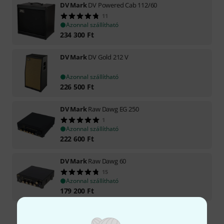
DV Mark
DV Powered Cab 112/60
11
Azonnal szállítható
234 300
Ft
DV Mark
DV Gold 212 V
Azonnal szállítható
226 500
Ft
DV Mark
Raw Dawg EG 250
1
Azonnal szállítható
222 600
Ft
DV Mark
Raw Dawg 60
15
Azonnal szállítható
179 200
Ft
Díjmentes szállítás 79 000 Ft fölött