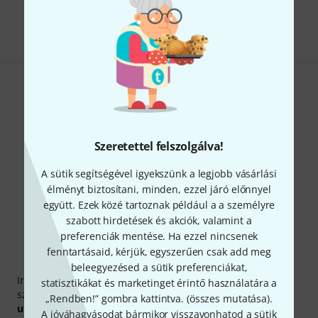
Minden ár tartalmazza az ÁFÁ-t
Tetszik, amit látsz?
Megosztás
Súgó & Visszajelzések
Szeretettel felszolgálva!
A sütik segítségével igyekszünk a legjobb vásárlási
élményt biztosítani, minden, ezzel járó előnnyel
együtt. Ezek közé tartoznak például a a személyre
szabott hirdetések és akciók, valamint a
preferenciák mentése. Ha ezzel nincsenek
fenntartásaid, kérjük, egyszerűen csak add meg
Thomann hírlevél
beleegyezésed a sütik preferenciákat,
Iratkozz fel a Thomann angol nyelvű hírlevelére, és kis
statisztikákat és marketinget érintő használatára a
szerencsével megnyerheted a
50
egyenként
50 € értékű
„Rendben!” gombra kattintva. (
összes mutatása
).
utalvány
egyikét.
A jóváhagyásodat bármikor visszavonhatod a sütik