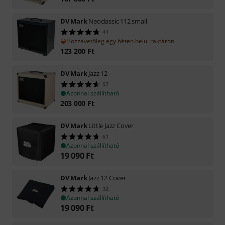
DV Mark
Neoclassic 112 small
41
Hozzávetőleg egy héten belül raktáron
123 200
Ft
DV Mark
Jazz 12
57
Azonnal szállítható
203 000
Ft
DV Mark
Little Jazz Cover
61
Azonnal szállítható
19 090
Ft
DV Mark
Jazz 12 Cover
32
Azonnal szállítható
19 090
Ft