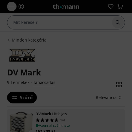
Keresés
Minden kategória
DV Mark
Tanácsadás
9
Termékek
·
Szűrő
Relevancia
DV Mark
Little Jazz
144
Azonnal szállítható
167 800
Ft