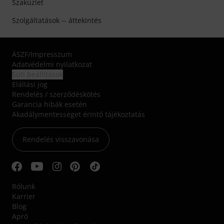
Szaküzlet
Szolgáltatások -- áttekintés
ÁSZF
/
Impresszum
Adatvédelmi nyilatkozat
Süti beállítások
Elállási jog
Rendelés / szerződéskötés
Garancia hibák esetén
Akadálymentességet érintő tájékoztatás
Rendelés visszavonása
Rólunk
Karrier
Blog
Apró