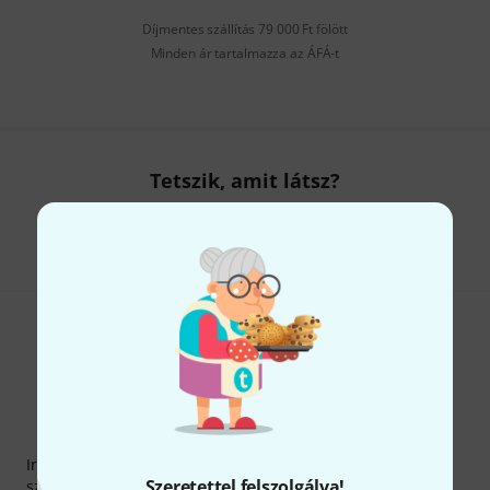
Díjmentes szállítás 79 000 Ft fölött
Minden ár tartalmazza az ÁFÁ-t
Tetszik, amit látsz?
Megosztás
Súgó & Visszajelzések
Thomann hírlevél
Iratkozz fel a Thomann angol nyelvű hírlevelére, és kis
Szeretettel felszolgálva!
szerencsével megnyerheted a
50
egyenként
50 € értékű