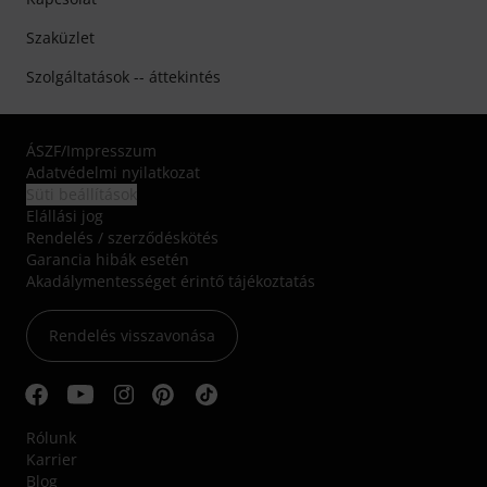
Szaküzlet
Szolgáltatások -- áttekintés
ÁSZF
/
Impresszum
Adatvédelmi nyilatkozat
Süti beállítások
Elállási jog
Rendelés / szerződéskötés
Garancia hibák esetén
Akadálymentességet érintő tájékoztatás
Rendelés visszavonása
Rólunk
Karrier
Blog