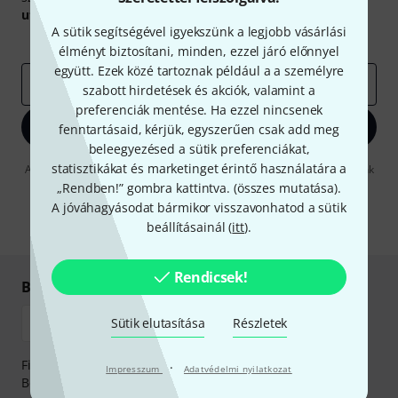
utalvány
egyikét.
A sütik segítségével igyekszünk a legjobb vásárlási
Inspiráló gondolatok
Akciók
Thomann
élményt biztosítani, minden, ezzel járó előnnyel
együtt. Ezek közé tartoznak például a a személyre
e-mail cím
*
szabott hirdetések és akciók, valamint a
preferenciák mentése. Ha ezzel nincsenek
Bejelentkezés
fenntartásaid, kérjük, egyszerűen csak add meg
beleegyezésed a sütik preferenciákat,
statisztikákat és marketinget érintő használatára a
A "Bejelentkezés" gombra kattintva elfogadja, hogy e-mailben küldjünk
önnek hirdetéseket. Bármikor leiratkozhat erről. A hírlevélről további
„Rendben!” gombra kattintva. (
összes mutatása
).
információkat az
data protection guideline
-ben talál.
A jóváhagyásodat bármikor visszavonhatod a sütik
beállításainál (
* Kitöltés kötelező
itt
).
Rendicsek!
Biztonságos vásárlás és fizetés
Sütik elutasítása
Részletek
Fizessen biztonságosan, titkosítással: Banki átutalás vagy
·
Impresszum
Adatvédelmi nyilatkozat
Betéti- vagy hitelkártya segítségével