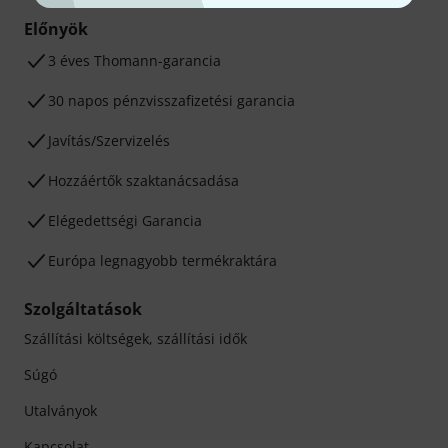
Előnyök
3 éves Thomann-garancia
30 napos pénzvisszafizetési garancia
Javítás/Szervizelés
Hozzáértők szaktanácsadása
Elégedettségi Garancia
Európa legnagyobb termékraktára
Szolgáltatások
Szállítási költségek, szállítási idők
Súgó
Utalványok
Kapcsolat