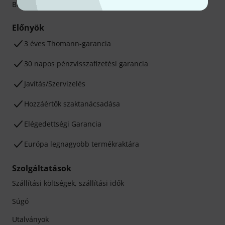
Betéti- vagy hitelkártya segítségével
Előnyök
3 éves Thomann-garancia
30 napos pénzvisszafizetési garancia
Javítás/Szervizelés
Hozzáértők szaktanácsadása
Elégedettségi Garancia
Európa legnagyobb termékraktára
Szolgáltatások
Szállítási költségek, szállítási idők
Súgó
Utalványok