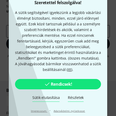
Iratkozz fel a Thomann angol nyelvű hírlevelére, és kis
Szeretettel felszolgálva!
szerencsével megnyerheted a
50
egyenként
50 € értékű
utalvány
egyikét.
A sütik segítségével igyekszünk a legjobb vásárlási
élményt biztosítani, minden, ezzel járó előnnyel
Inspiráló gondolatok
Akciók
Thomann
együtt. Ezek közé tartoznak például a a személyre
szabott hirdetések és akciók, valamint a
e-mail cím
*
preferenciák mentése. Ha ezzel nincsenek
fenntartásaid, kérjük, egyszerűen csak add meg
Bejelentkezés
beleegyezésed a sütik preferenciákat,
statisztikákat és marketinget érintő használatára a
A "Bejelentkezés" gombra kattintva elfogadja, hogy e-mailben küldjünk
„Rendben!” gombra kattintva. (
összes mutatása
).
önnek hirdetéseket. Bármikor leiratkozhat erről. A hírlevélről további
A jóváhagyásodat bármikor visszavonhatod a sütik
információkat az
data protection guideline
-ben talál.
beállításainál (
itt
).
* Kitöltés kötelező
Rendicsek!
Biztonságos vásárlás és fizetés
Sütik elutasítása
Részletek
·
Impresszum
Adatvédelmi nyilatkozat
Fizessen biztonságosan, titkosítással: Banki átutalás vagy