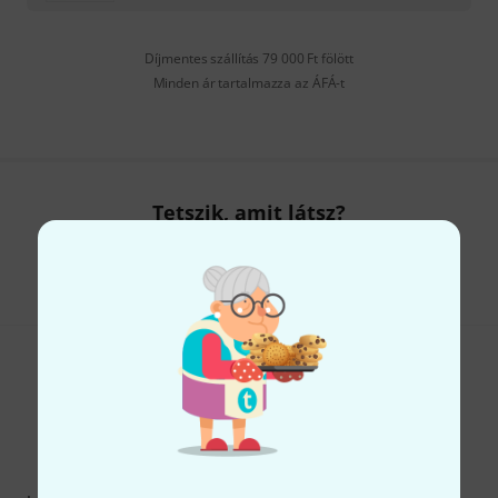
Díjmentes szállítás 79 000 Ft fölött
Minden ár tartalmazza az ÁFÁ-t
Tetszik, amit látsz?
Megosztás
Súgó & Visszajelzések
Thomann hírlevél