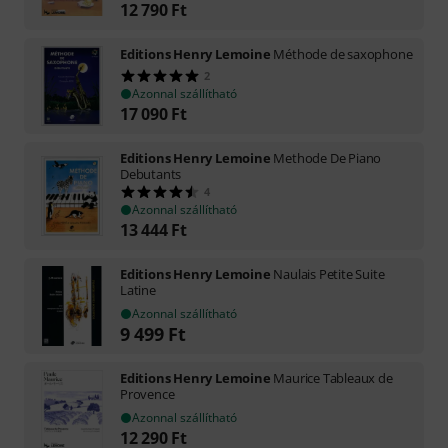
12 790
Ft
Editions Henry Lemoine
Méthode de saxophone
2
Azonnal szállítható
17 090
Ft
Editions Henry Lemoine
Methode De Piano
Debutants
4
Azonnal szállítható
13 444
Ft
Editions Henry Lemoine
Naulais Petite Suite
Latine
Azonnal szállítható
9 499
Ft
Editions Henry Lemoine
Maurice Tableaux de
Provence
Azonnal szállítható
12 290
Ft