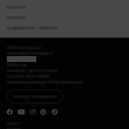
Kapcsolat
Szaküzlet
Szolgáltatások -- áttekintés
ÁSZF
/
Impresszum
Adatvédelmi nyilatkozat
Süti beállítások
Elállási jog
Rendelés / szerződéskötés
Garancia hibák esetén
Akadálymentességet érintő tájékoztatás
Rendelés visszavonása
Rólunk