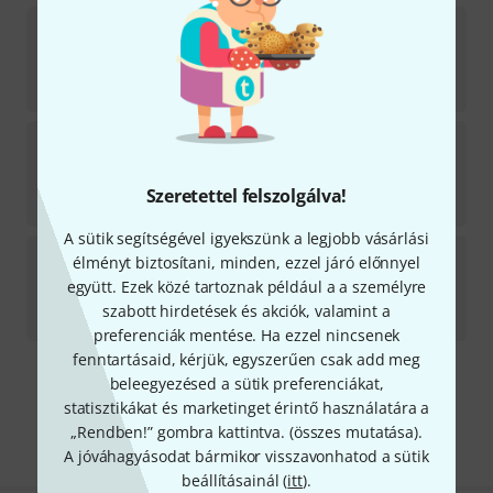
Svetlana
EL34 Tube Matched Pair
1
Azonnal szállítható
42 590
Ft
TAD
E34L-CZ Tubes Matched Pair
24
Azonnal szállítható
Szeretettel felszolgálva!
31 290
Ft
A sütik segítségével igyekszünk a legjobb vásárlási
TAD
RT121 EL34-STR Redbase
élményt biztosítani, minden, ezzel járó előnnyel
3
együtt. Ezek közé tartoznak például a a személyre
Rövid várakozási idő (2-5 nap) után szállítható
szabott hirdetések és akciók, valamint a
14 690
Ft
preferenciák mentése. Ha ezzel nincsenek
fenntartásaid, kérjük, egyszerűen csak add meg
beleegyezésed a sütik preferenciákat,
Díjmentes szállítás 79 000 Ft fölött
statisztikákat és marketinget érintő használatára a
Minden ár tartalmazza az ÁFÁ-t
„Rendben!” gombra kattintva. (
összes mutatása
).
A jóváhagyásodat bármikor visszavonhatod a sütik
beállításainál (
itt
).