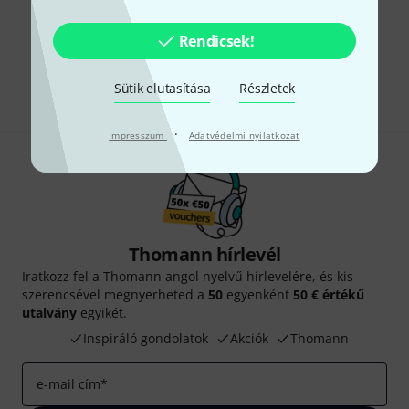
Tetszik, amit látsz?
Rendicsek!
Megosztás
Súgó & Visszajelzések
Sütik elutasítása
Részletek
·
Impresszum
Adatvédelmi nyilatkozat
Thomann hírlevél
Iratkozz fel a Thomann angol nyelvű hírlevelére, és kis
szerencsével megnyerheted a
50
egyenként
50 € értékű
utalvány
egyikét.
Inspiráló gondolatok
Akciók
Thomann
e-mail cím
*