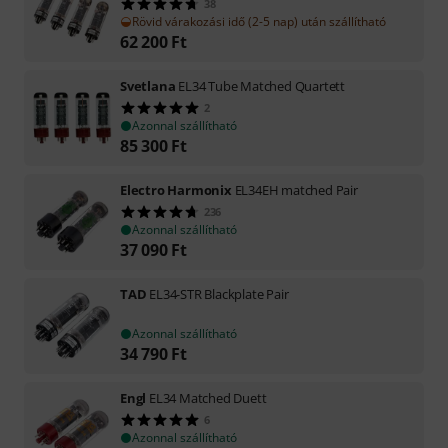
38
Rövid várakozási idő (2-5 nap) után szállítható
62 200
Ft
Svetlana
EL34 Tube Matched Quartett
2
Azonnal szállítható
85 300
Ft
Electro Harmonix
EL34EH matched Pair
236
Azonnal szállítható
37 090
Ft
TAD
EL34-STR Blackplate Pair
Azonnal szállítható
34 790
Ft
Engl
EL34 Matched Duett
6
Azonnal szállítható