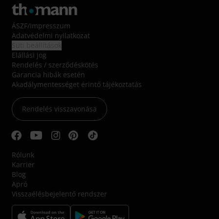
ÁSZF
/
Impresszum
Adatvédelmi nyilatkozat
Süti beállítások
Elállási jog
Rendelés / szerződéskötés
Garancia hibák esetén
Akadálymentességet érintő tájékoztatás
Rendelés visszavonása
Rólunk
Karrier
Blog
Apró
Visszaélésbejelentő rendszer