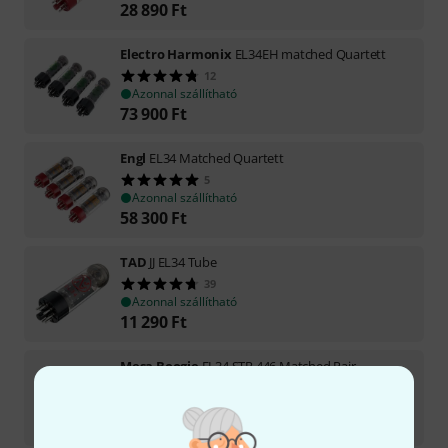
28 890
Ft
Electro Harmonix
EL34EH matched Quartett
12
Azonnal szállítható
73 900
Ft
Engl
EL34 Matched Quartett
5
Azonnal szállítható
58 300
Ft
TAD
JJ EL34 Tube
39
Azonnal szállítható
11 290
Ft
Mesa Boogie
EL34 STR 446 Matched Pair
Azonnal szállítható
44 890
Ft