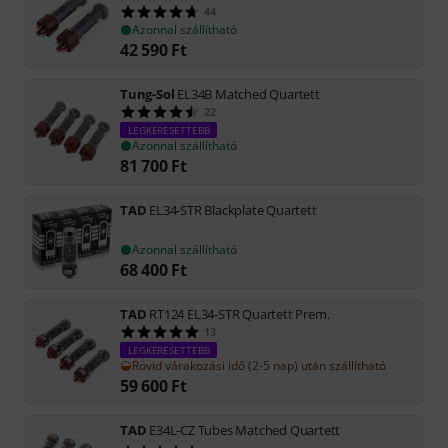
44
Azonnal szállítható
42 590
Ft
Tung-Sol
EL34B Matched Quartett
22
LEGKERESETTEBB
Azonnal szállítható
81 700
Ft
TAD
EL34-STR Blackplate Quartett
Azonnal szállítható
68 400
Ft
TAD
RT124 EL34-STR Quartett Prem.
13
LEGKERESETTEBB
Rövid várakozási idő (2-5 nap) után szállítható
59 600
Ft
TAD
E34L-CZ Tubes Matched Quartett