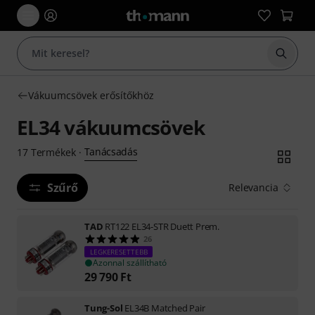
Keresés
Vákuumcsövek erősítőkhöz
EL34 vákuumcsövek
Tanácsadás
17
Termékek
·
Szűrő
Relevancia
TAD
RT122 EL34-STR Duett Prem.
26
LEGKERESETTEBB
Azonnal szállítható
29 790
Ft
Tung-Sol
EL34B Matched Pair