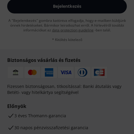
Bejelentkezés
A "Bejelentkezés" gombra kattintva elfogadja, hogy e-mailben küldjünk
önnek hirdetéseket. Bármikor leiratkozhat erről. A hírlevélről további
információkat az
data protection guideline
-ben talál.
* Kitöltés kötelező
Biztonságos vásárlás és fizetés
Fizessen biztonságosan, titkosítással: Banki átutalás vagy
Betéti- vagy hitelkártya segítségével
Előnyök
3 éves Thomann-garancia
30 napos pénzvisszafizetési garancia