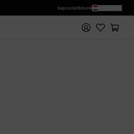
Kapcsolat
Rólunk
HU / FT
sés indítása {searchTerm} keresőszóval