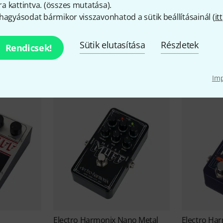
 kattintva. (
összes mutatása
).
hagyásodat bármikor visszavonhatod a sütik beállításainál (
itt
Electro Harmonix akciói
Sütik elutasítása
Részletek
Rendicsek!
Alkalmi vételek
Im
Electro Harmonix
Nano Metal
Electro Ha