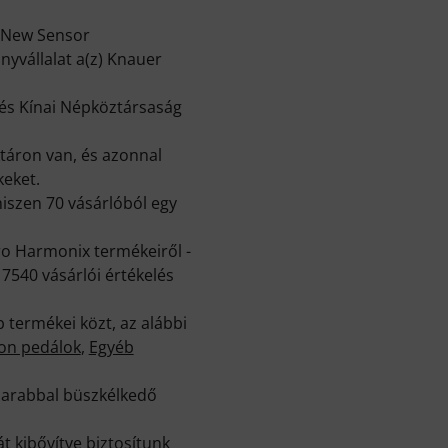
) New Sensor
nyvállalat a(z) Knauer
 és Kínai Népköztársaság
táron van, és azonnal
keket.
iszen 70 vásárlóból egy
ro Harmonix termékeiről -
7540 vásárlói értékelés
termékei közt, az alábbi
ion pedálok
,
Egyéb
 darabbal büszkélkedő
t kibővítve biztosítunk