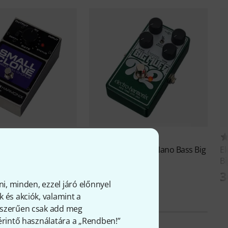
575
7
rmonix
Small Clone
Electro Harmonix
Nano Bass Big
E
Muff Pi 2
Bi
Ft
40 690 Ft
3
ni, minden, ezzel járó előnnyel
 és akciók, valamint a
gyszerűen csak add meg
 érintő használatára a „Rendben!”