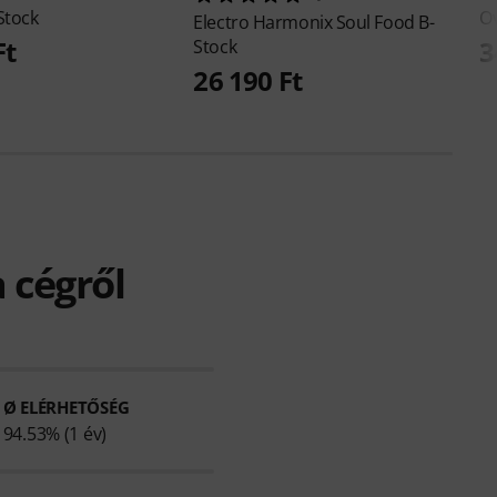
Stock
Ov
Electro Harmonix
Soul Food B-
Ft
3
Stock
26 190 Ft
 cégről
Ø ELÉRHETŐSÉG
94.53% (1 év)