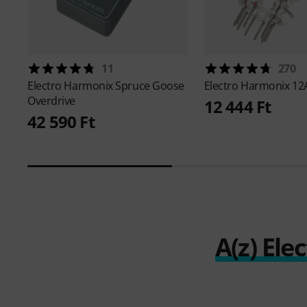
11
270
Electro Harmonix
Spruce Goose
Electro Harmonix
12
Overdrive
12 444 Ft
42 590 Ft
A(z) El