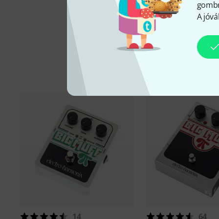
gombra
A jóvá
14
64