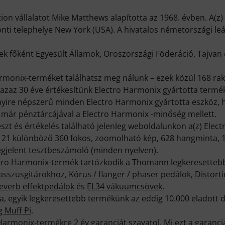
on vállalatot Mike Matthews alapította az 1968. évben. A(z
nti telephelye New York (USA). A hivatalos németországi leá
k főként Egyesült Államok, Oroszországi Föderáció, Tajvan
rmonix-terméket találhatsz meg nálunk – ezek közül 168 rak
, azaz 30 éve értékesítünk Electro Harmonix gyártotta termé
ire népszerű minden Electro Harmonix gyártotta eszköz, h
már pénztárcájával a Electro Harmonix -minőség mellett.
zt és értékelés található jelenleg weboldalunkon a(z) Elect
121 különböző 360 fokos, zoomolható kép, 628 hangminta, 1
gjelent tesztbeszámoló (minden nyelven).
ctro Harmonix-termék tartózkodik a Thomann legkeresettebb 
basszusgitárokhoz
,
Kórus / flanger / phaser pedálok
,
Distort
everb effektpedálok
és
EL34 vákuumcsövek
.
a, egyik legkeresettebb termékünk az eddig 10.000 eladott
 Muff Pi
.
armonix-termékre 2 év garanciát szavatol. Mi ezt a garanciá