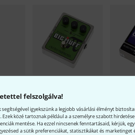
815
Electro Harmonix
Bass Big Muff
Electro Ha
etettel felszolgálva!
Pi
33 490 
30 890 Ft
k segítségével igyekszünk a legjobb vásárlási élményt biztosíta
. Ezek közé tartoznak például a a személyre szabott hirdetések
enciák mentése. Ha ezzel nincsenek fenntartásaid, kérjük, e
yezésed a sütik preferenciákat, statisztikákat és marketinget