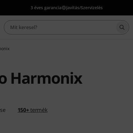
3 éves garancia
Javítás/Szervizelés
Kere
monix
ro Harmonix
ése
150+
termék