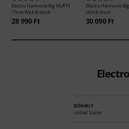
Electro Harmonix
Big Muff PI
Electro Harmonix
Big
/Tone Wick B-Stock
USA B-Stock
28 990 Ft
30 090 Ft
Electr
SZÉKHELY
United States