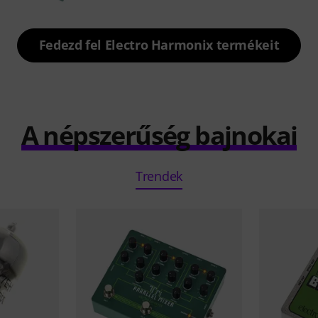
Fedezd fel Electro Harmonix termékeit
A népszerűség bajnokai
Trendek