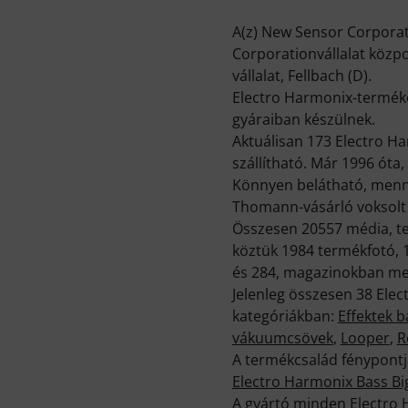
A(z) New Sensor Corporati
Corporationvállalat közpo
vállalat, Fellbach (D).
Electro Harmonix-terméke
gyáraiban készülnek.
Aktuálisan 173 Electro Ha
szállítható. Már 1996 óta
Könnyen belátható, menny
Thomann-vásárló voksolt 
Összesen 20557 média, tes
köztük 1984 termékfotó, 
és 284, magazinokban me
Jelenleg összesen 38 Ele
kategóriákban:
Effektek 
vákuumcsövek
,
Looper
,
R
A termékcsalád fénypontj
Electro Harmonix Bass Big
A gyártó minden Electro H