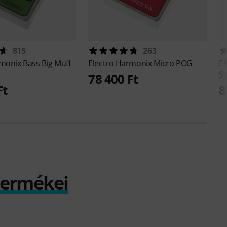
815
263
rmonix
Bass Big Muff
Electro Harmonix
Micro POG
E
Sy
78 400 Ft
Ft
8
termékei