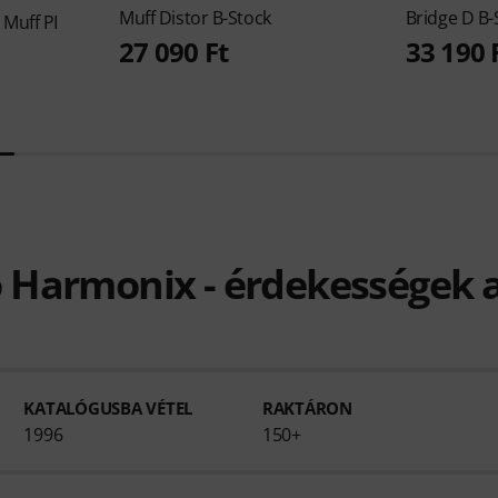
Muff Distor B-Stock
Bridge D B-
 Muff PI
27 090 Ft
33 190 
o Harmonix - érdekességek a
KATALÓGUSBA VÉTEL
RAKTÁRON
1996
150+