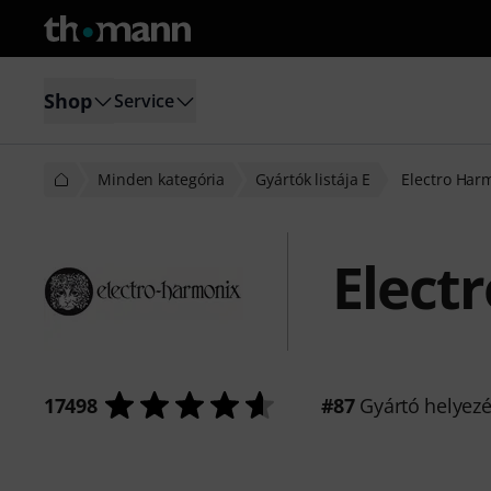
Shop
Service
Minden kategória
Gyártók listája E
Electro Har
Elect
17498
#87
Gyártó helyez