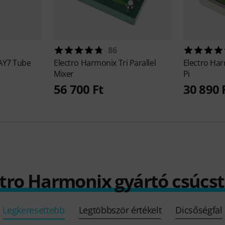
86
AY7 Tube
Electro Harmonix
Tri Parallel
Electro Ha
Mixer
Pi
56 700 Ft
30 890 
ectro Harmonix gyártó csúcs
Legkeresettebb
Legtöbbször értékelt
Dicsőségfal