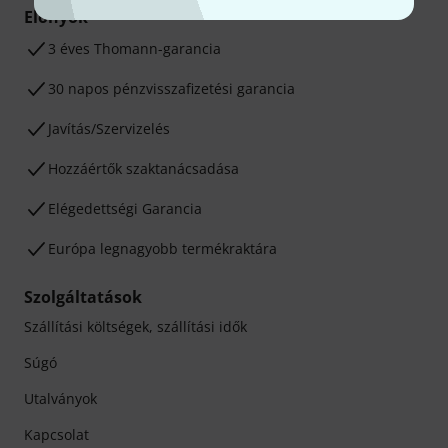
Előnyök
3 éves Thomann-garancia
30 napos pénzvisszafizetési garancia
Javítás/Szervizelés
Hozzáértők szaktanácsadása
Elégedettségi Garancia
Európa legnagyobb termékraktára
Szolgáltatások
Szállítási költségek, szállítási idők
Súgó
Utalványok
Kapcsolat