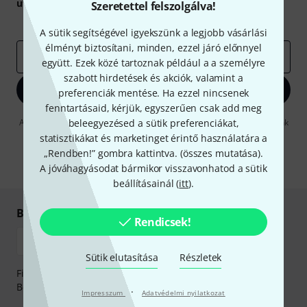
utalvány
egyikét.
Szeretettel felszolgálva!
Inspiráló gondolatok
Akciók
Thomann
A sütik segítségével igyekszünk a legjobb vásárlási
élményt biztosítani, minden, ezzel járó előnnyel
e-mail cím
*
együtt. Ezek közé tartoznak például a a személyre
szabott hirdetések és akciók, valamint a
Bejelentkezés
preferenciák mentése. Ha ezzel nincsenek
fenntartásaid, kérjük, egyszerűen csak add meg
A "Bejelentkezés" gombra kattintva elfogadja, hogy e-mailben küldjünk
beleegyezésed a sütik preferenciákat,
önnek hirdetéseket. Bármikor leiratkozhat erről. A hírlevélről további
statisztikákat és marketinget érintő használatára a
információkat az
data protection guideline
-ben talál.
„Rendben!” gombra kattintva. (
összes mutatása
).
* Kitöltés kötelező
A jóváhagyásodat bármikor visszavonhatod a sütik
beállításainál (
itt
).
Biztonságos vásárlás és fizetés
Rendicsek!
Sütik elutasítása
Részletek
Fizessen biztonságosan, titkosítással: Banki átutalás vagy
Betéti- vagy hitelkártya segítségével
·
Impresszum
Adatvédelmi nyilatkozat