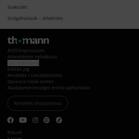
Szaküzlet
Szolgáltatások -- áttekintés
ÁSZF
/
Impresszum
Adatvédelmi nyilatkozat
Süti beállítások
Elállási jog
Rendelés / szerződéskötés
Garancia hibák esetén
Akadálymentességet érintő tájékoztatás
Rendelés visszavonása
Rólunk
Karrier