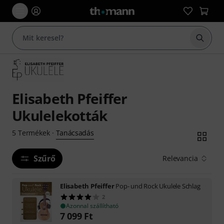
Keresés
Elisabeth Pfeiffer
Ukulelekották
Tanácsadás
5
Termékek
·
Szűrő
Relevancia
Elisabeth Pfeiffer
Pop- und Rock Ukulele Schlag
2
Azonnal szállítható
7 099
Ft