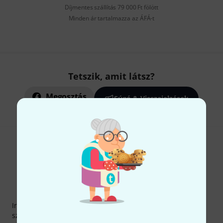
Díjmentes szállítás 79 000 Ft fölött
Minden ár tartalmazza az ÁFÁ-t
Tetszik, amit látsz?
Megosztás
Súgó & Visszajelzések
Thomann hírlevél
Iratkozz fel a Thomann angol nyelvű hírlevelére, és kis
szerencsével megnyerheted a
50
egyenként
50 € értékű