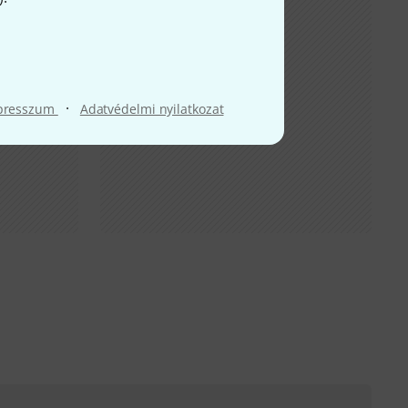
·
presszum
Adatvédelmi nyilatkozat