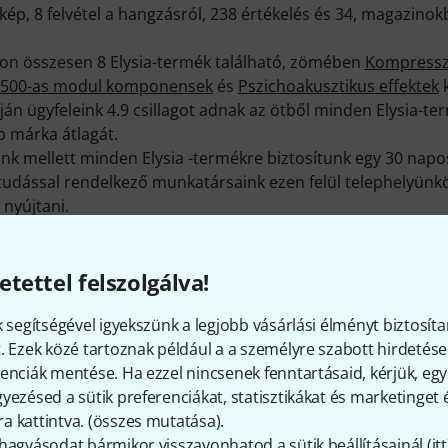
ép, 8 felvétel a hangzásról, 238 értékelés és 34, magazinok
nkon összesen 8 Elysia-termék található, zömében
Kompresszo
500-as modul komponensek
és
Pszichoakusztikus effektek
k
án ügyfeleink 4.9 csillagot adnak az ötből minden Elysia-ter
 márka átlagát.
k mellett minden Elysia -termékre biztosítunk egy 30 napos
ktudással rendelkező munkatársaink ezen felül telephelyünk
 nyújtani.
itt találsz bővebb tájékoztatást:
http://www.elysia.com
etettel felszolgálva!
k segítségével igyekszünk a legjobb vásárlási élményt biztosíta
Még több Elysia
. Ezek közé tartoznak például a a személyre szabott hirdetések
enciák mentése. Ha ezzel nincsenek fenntartásaid, kérjük, e
yezésed a sütik preferenciákat, statisztikákat és marketinget
 kattintva. (
összes mutatása
).
hagyásodat bármikor visszavonhatod a sütik beállításainál (
itt