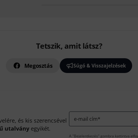
Tetszik, amit látsz?
Megosztás
Súgó & Visszajelzések
e-mail cím
*
velére, és kis szerencsével
kű utalvány
egyikét.
A "Bejelentkezés" gombra kattintva elfo