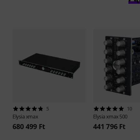
5
10
Elysia
xmax
Elysia
xmax 500
680 499 Ft
441 796 Ft