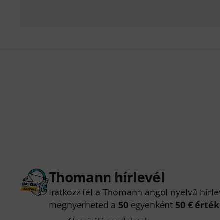
Thomann hírlevél
Iratkozz fel a Thomann angol nyelvű hírle
megnyerheted a
50
egyenként
50 € érté