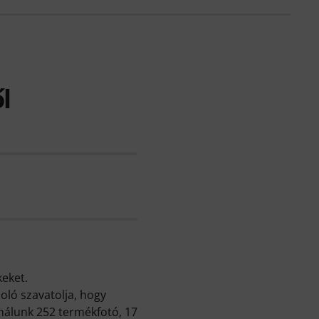
l
keket.
oló szavatolja, hogy
nálunk 252 termékfotó, 17