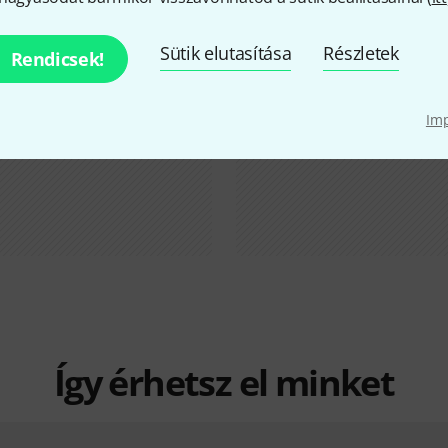
Sütik elutasítása
Részletek
Rendicsek!
Im
Így érhetsz el minket