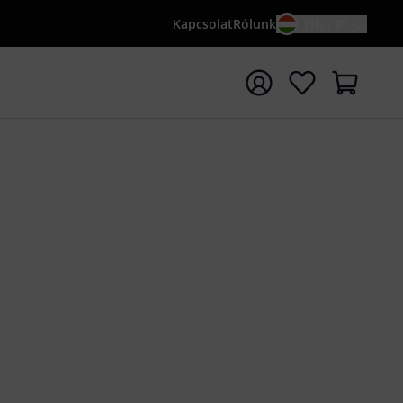
Kapcsolat
Rólunk
HU / FT
sés indítása {searchTerm} keresőszóval