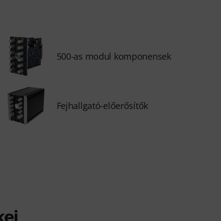
500-as modul komponensek
Fejhallgató-előerősítők
kei