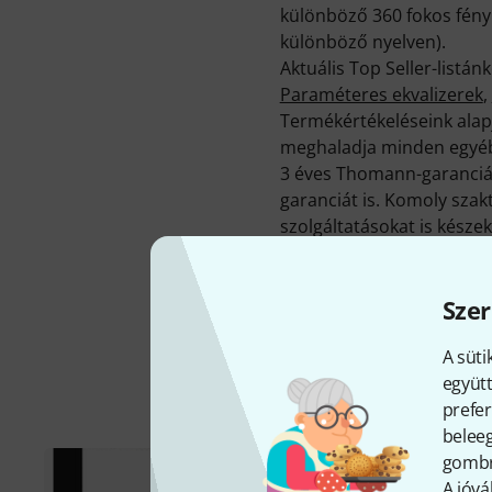
különböző 360 fokos fényk
különböző nyelven).
Aktuális Top Seller-listá
Paraméteres ekvalizerek
,
Termékértékeléseink alapj
meghaladja minden egyéb
3 éves Thomann-garancián
garanciát is. Komoly sza
szolgáltatásokat is készek
A gyártóval kapcsolatban 
Szer
A süti
együtt
prefer
beleeg
gombra
A jóvá