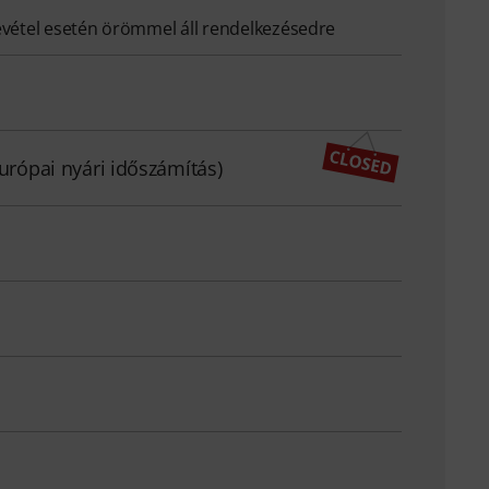
evétel esetén örömmel áll rendelkezésedre
európai nyári időszámítás)