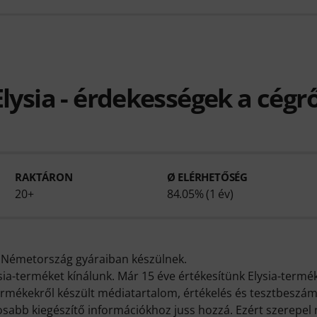
Elysia - érdekességek a cégrő
RAKTÁRON
Ø ELÉRHETŐSÉG
20+
84.05% (1 év)
g Németország gyáraiban készülnek.
sia-terméket kínálunk. Már 15 éve értékesítünk Elysia-termé
ermékekről készült médiatartalom, értékelés és tesztbeszám
sabb kiegészítő információkhoz juss hozzá. Ezért szerepel 