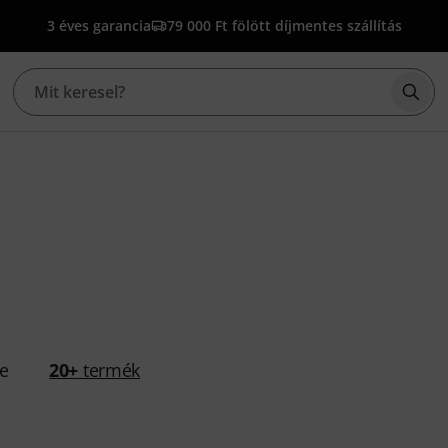
3 éves garancia
79 000 Ft fölött díjmentes szállítás
Kere
se
20+
termék