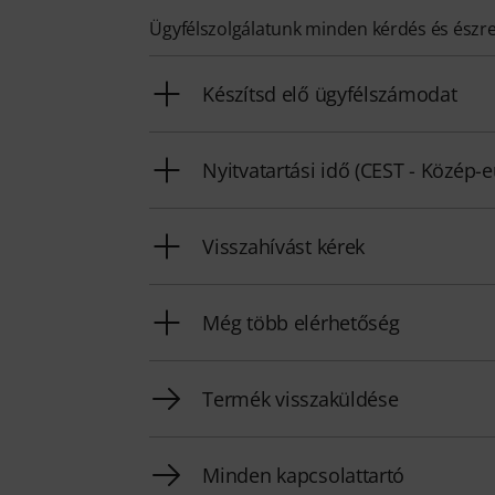
Ügyfélszolgálatunk minden kérdés és észr
Készítsd elő ügyfélszámodat
Nyitvatartási idő (CEST - Közép-
Visszahívást kérek
Még több elérhetőség
Termék visszaküldése
Minden kapcsolattartó