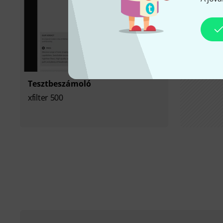
Tesztbeszámoló
xfilter 500