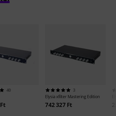
40
3
Elysia
xfilter Mastering Edition
El
Ft
742 327 Ft
2