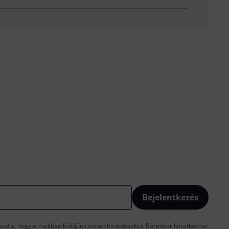
Bejelentkezés
gadja, hogy e-mailben küldjünk önnek hirdetéseket. Bármikor leiratkozhat