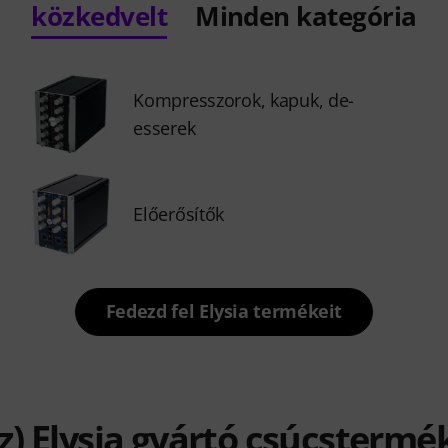
közkedvelt
Minden kategória
Kompresszorok, kapuk, de-
esserek
Előerősítők
Fedezd fel Elysia termékeit
z) Elysia gyártó csúcstermé