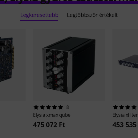
Legkeresettebb
Legtöbbször értékelt
8
Elysia
xmax qube
Elysia
xfilter
475 072 Ft
453 535 