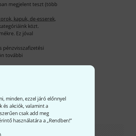
ban megjelent teszt (több
rok, kapuk, de-esserek
,
ategóriáink közt.
mékre. Ez jóval
 pénzvisszafizetési
ön további
ni, minden, ezzel járó előnnyel
 és akciók, valamint a
gyszerűen csak add meg
 érintő használatára a „Rendben!”
).