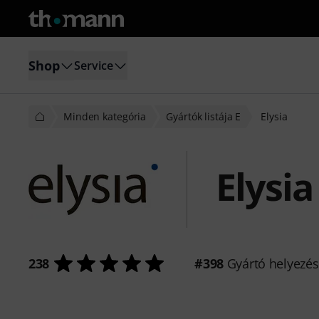
Shop
Service
Minden kategória
Gyártók listája E
Elysia
Elysia
238
#398
Gyártó helyezé