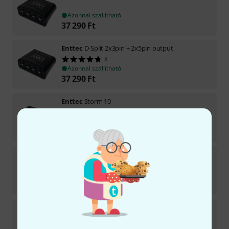
Azonnal szállítható
37 290
Ft
Enttec
D-Split 2x3pin + 2x5pin output
8
Azonnal szállítható
37 290
Ft
Enttec
Storm 10
Azonnal szállítható
320 362
Ft
Enttec
CVC4 CV LED Dimmer 4Ch.
1
Azonnal szállítható
33 490
Ft
Enttec
DIN RDS4
1
Azonnal szállítható