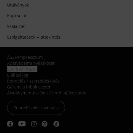
Utalványok
Kapcsolat
Szaküzlet
Szolgáltatások -- áttekintés
ÁSZF
/
Impresszum
Adatvédelmi nyilatkozat
Süti beállítások
Elállási jog
Rendelés / szerződéskötés
Garancia hibák esetén
Akadálymentességet érintő tájékoztatás
Rendelés visszavonása