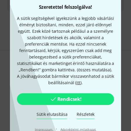
115 400
Ft
Szeretettel felszolgálva!
A sütik segítségével igyekszünk a legjobb vásárlási
Díjmentes szállítás 79 000 Ft fölött
élményt biztosítani, minden, ezzel járó előnnyel
Minden ár tartalmazza az ÁFÁ-t
együtt. Ezek közé tartoznak például a a személyre
szabott hirdetések és akciók, valamint a
preferenciák mentése. Ha ezzel nincsenek
fenntartásaid, kérjük, egyszerűen csak add meg
beleegyezésed a sütik preferenciákat,
statisztikákat és marketinget érintő használatára a
Tetszik, amit látsz?
„Rendben!” gombra kattintva. (
összes mutatása
).
Megosztás
A jóváhagyásodat bármikor visszavonhatod a sütik
Súgó & Visszajelzések
beállításainál (
itt
).
Rendicsek!
Sütik elutasítása
Részletek
·
Impresszum
Adatvédelmi nyilatkozat