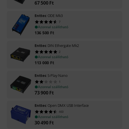
67 500
Ft
Enttec
ODE Mk3
7
Azonnal szállítható
136 500
Ft
Enttec
DIN Ethergate Mk2
2
Azonnal szállítható
113 000
Ft
Enttec
S-Play Nano
1
Azonnal szállítható
73 900
Ft
Enttec
Open DMX USB Interface
460
Azonnal szállítható
30 490
Ft