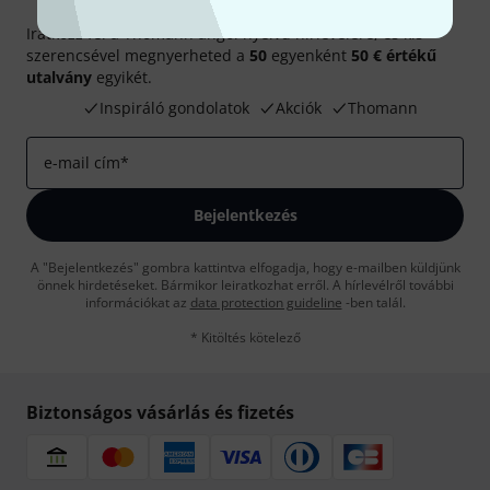
Thomann hírlevél
Iratkozz fel a Thomann angol nyelvű hírlevelére, és kis
szerencsével megnyerheted a
50
egyenként
50 € értékű
utalvány
egyikét.
Inspiráló gondolatok
Akciók
Thomann
e-mail cím
*
Bejelentkezés
A "Bejelentkezés" gombra kattintva elfogadja, hogy e-mailben küldjünk
önnek hirdetéseket. Bármikor leiratkozhat erről. A hírlevélről további
információkat az
data protection guideline
-ben talál.
* Kitöltés kötelező
Biztonságos vásárlás és fizetés