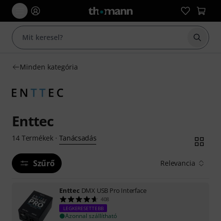
Keresés
Minden kategória
Enttec
Tanácsadás
14
Termékek
·
Szűrő
Relevancia
Enttec
DMX USB Pro Interface
408
LEGKERESETTEBB
Azonnal szállítható