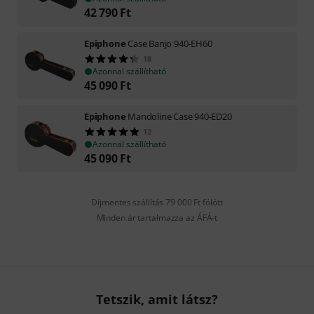
42 790
Ft
Epiphone
Case Banjo 940-EH60
18
Azonnal szállítható
45 090
Ft
Epiphone
Mandoline Case 940-ED20
12
Azonnal szállítható
45 090
Ft
Díjmentes szállítás 79 000 Ft fölött
Minden ár tartalmazza az ÁFÁ-t
Tetszik, amit látsz?