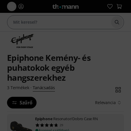
Keresés
Epiphone Kemény- és
puhatokok egyéb
hangszerekhez
Tanácsadás
3
Termékek
·
Szűrő
Relevancia
Epiphone
Resonator/Dobro Case RN
29
Azonnal szállítható