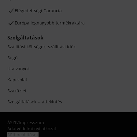
Elégedettségi Garancia
Európa legnagyobb termékraktára
Szolgáltatások
Szállítási költségek, szállítási idők
Súgó
Utalványok
Kapcsolat
Szaküzlet
Szolgáltatások -- áttekintés
ÁSZF
/
Impresszum
Adatvédelmi nyilatkozat
Süti beállítások