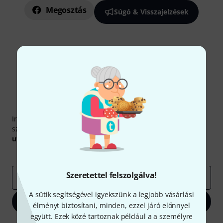
Megosztás
Súgó & Visszajelzések
Thomann hírlevél
Iratkozz fel a Thomann angol nyelvű hírlevelére, és kis
szerencsével megnyerheted a
50
egyenként
50 € értékű
utalvány
egyikét.
Inspiráló gondolatok
Akciók
Thomann
Szeretettel felszolgálva!
e-mail cím
*
A sütik segítségével igyekszünk a legjobb vásárlási
Bejelentkezés
élményt biztosítani, minden, ezzel járó előnnyel
együtt. Ezek közé tartoznak például a a személyre