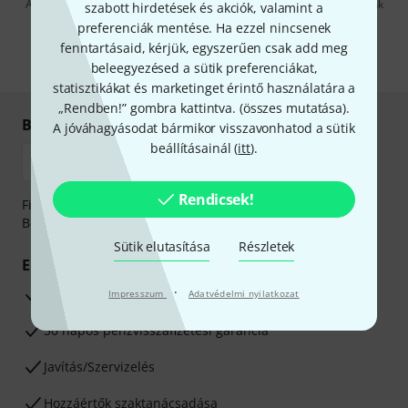
A "Bejelentkezés" gombra kattintva elfogadja, hogy e-mailben küldjünk
szabott hirdetések és akciók, valamint a
önnek hirdetéseket. Bármikor leiratkozhat erről. A hírlevélről további
preferenciák mentése. Ha ezzel nincsenek
információkat az
data protection guideline
-ben talál.
fenntartásaid, kérjük, egyszerűen csak add meg
* Kitöltés kötelező
beleegyezésed a sütik preferenciákat,
statisztikákat és marketinget érintő használatára a
„Rendben!” gombra kattintva. (
összes mutatása
).
Biztonságos vásárlás és fizetés
A jóváhagyásodat bármikor visszavonhatod a sütik
beállításainál (
itt
).
Rendicsek!
Fizessen biztonságosan, titkosítással: Banki átutalás vagy
Betéti- vagy hitelkártya segítségével
Sütik elutasítása
Részletek
Előnyök
·
3 éves Thomann-garancia
Impresszum
Adatvédelmi nyilatkozat
30 napos pénzvisszafizetési garancia
Javítás/Szervizelés
Hozzáértők szaktanácsadása