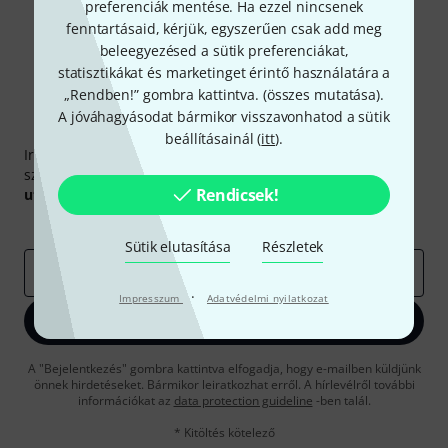
preferenciák mentése. Ha ezzel nincsenek
fenntartásaid, kérjük, egyszerűen csak add meg
beleegyezésed a sütik preferenciákat,
statisztikákat és marketinget érintő használatára a
„Rendben!” gombra kattintva. (
összes mutatása
).
A jóváhagyásodat bármikor visszavonhatod a sütik
Thomann hírlevél
beállításainál (
itt
).
Iratkozz fel a Thomann angol nyelvű hírlevelére, és kis
szerencsével megnyerheted a
50
egyenként
50 € értékű
Rendicsek!
utalvány
egyikét.
Inspiráló gondolatok
Akciók
Thomann
Sütik elutasítása
Részletek
e-mail cím
*
·
Impresszum
Adatvédelmi nyilatkozat
Bejelentkezés
A "Bejelentkezés" gombra kattintva elfogadja, hogy e-mailben küldjünk
önnek hirdetéseket. Bármikor leiratkozhat erről. A hírlevélről további
információkat az
data protection guideline
-ben talál.
* Kitöltés kötelező