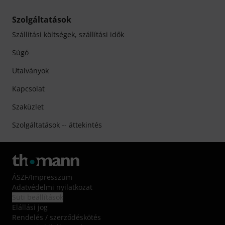
Szolgáltatások
Szállítási költségek, szállítási idők
Súgó
Utalványok
Kapcsolat
Szaküzlet
Szolgáltatások -- áttekintés
ÁSZF
/
Impresszum
Adatvédelmi nyilatkozat
Süti beállítások
Elállási jog
Rendelés / szerződéskötés