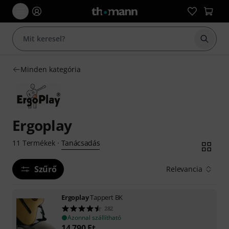
Keresés
Minden kategória
Ergoplay
Tanácsadás
11
Termékek
·
Szűrő
Relevancia
Ergoplay
Tappert BK
282
Azonnal szállítható
14 790
Ft