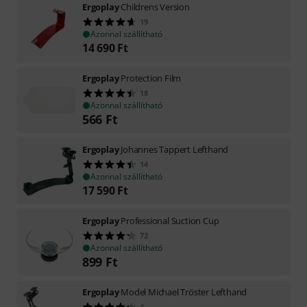
Ergoplay
Childrens Version
19
Azonnal szállítható
14 690
Ft
Ergoplay
Protection Film
18
Azonnal szállítható
566
Ft
Ergoplay
Johannes Tappert Lefthand
14
Azonnal szállítható
17 590
Ft
Ergoplay
Professional Suction Cup
72
Azonnal szállítható
899
Ft
Ergoplay
Model Michael Tröster Lefthand
4