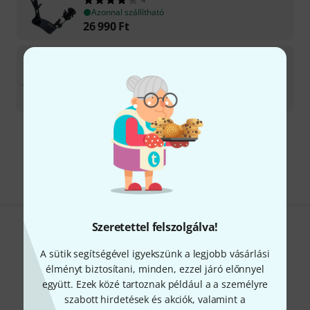
Azonnal szállítható
26 990
Ft
Ergoplay
Professional Lefthand
Beszerzés folyamatban
15 190
Ft
Díjmentes szállítás 79 000 Ft fölött
Minden ár tartalmazza az ÁFÁ-t
Szeretettel felszolgálva!
Tetszik, amit látsz?
A sütik segítségével igyekszünk a legjobb vásárlási
Megosztás
Súgó & Visszajelzések
élményt biztosítani, minden, ezzel járó előnnyel
együtt. Ezek közé tartoznak például a a személyre
szabott hirdetések és akciók, valamint a