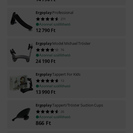
Ergoplay
Professional
271
Azonnal szállítható
12 790
Ft
Ergoplay
Model Michael Tröster
76
Azonnal szállítható
24 190
Ft
Ergoplay
Tappert For Kids
13
Azonnal szállítható
13 990
Ft
Ergoplay
Tappert/Tröster Suction Cups
26
Azonnal szállítható
866
Ft