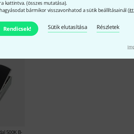
 kattintva. (
összes mutatása
).
hagyásodat bármikor visszavonhatod a sütik beállításainál (
itt
Ernie Ball akciói
Sütik elutasítása
Részletek
Rendicsek!
Alkalmi vételek
Aktuális akcióink
Im
al 500K B-