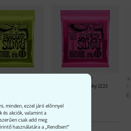
12012
5917
221
Ernie Ball
Super Slinky 2223
Er
t
2 150 Ft
6
ni, minden, ezzel járó előnnyel
 és akciók, valamint a
gyszerűen csak add meg
 érintő használatára a „Rendben!”