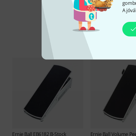
gombra
A jóvá
Ernie Ball
EB6182 B-Stock
Ernie Ball
Volume Ped