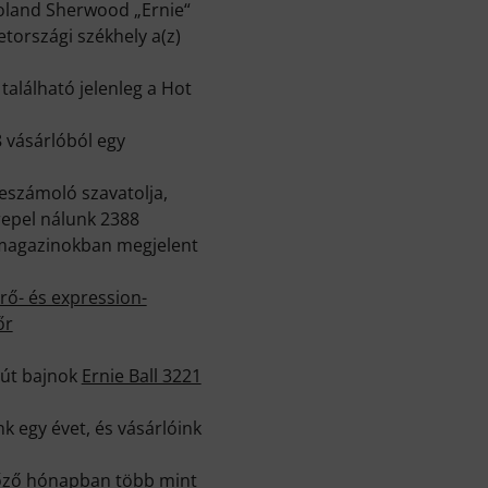
 Roland Sherwood „Ernie“
etországi székhely a(z)
található jelenleg a Hot
 vásárlóból egy
beszámoló szavatolja,
repel nálunk 2388
, magazinokban megjelent
ő- és expression-
őr
lút bajnok
Ernie Ball 3221
k egy évet, és vásárlóink
előző hónapban több mint