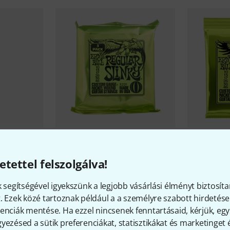
925
Ernie Ball
3221 3 Pack
Ernie Ball
2
etettel felszolgálva!
6 299 Ft
2 199 F
k segítségével igyekszünk a legjobb vásárlási élményt biztosíta
. Ezek közé tartoznak például a a személyre szabott hirdetések
enciák mentése. Ha ezzel nincsenek fenntartásaid, kérjük, e
yezésed a sütik preferenciákat, statisztikákat és marketinget