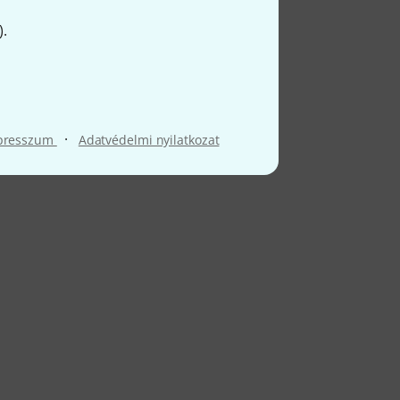
).
·
presszum
Adatvédelmi nyilatkozat