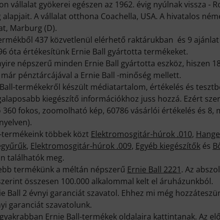
ion vállalat gyökerei egészen az 1962. évig nyúlnak vissza -
ég alapjait. A vállalat otthona Coachella, USA. A hivatalos ném
t, Marburg (D).
ermékből 437 közvetlenül elérhető raktárukban és 9 ajánlat 
96 óta értékesítünk Ernie Ball gyártotta termékeket.
ire népszerű minden Ernie Ball gyártotta eszköz, hiszen 18
ár pénztárcájával a Ernie Ball -minőség mellett.
Ball-termékekről készült médiatartalom, értékelés és teszt
alaposabb kiegészítő információkhoz juss hozzá. Ezért sze
 360 fokos, zoomolható kép, 60786 vásárlói értékelés és 8
nyelven).
l-termékeink többek közt
Elektromosgitár-húrok .010
,
Hanger
egyűrűk
,
Elektromosgitár-húrok .009
,
Egyéb kiegészítők
és
B
n találhatók meg.
ttebb termékünk a méltán népszerű
Ernie Ball 2221
. Az abszo
szerint összesen 100.000 alkalommal kelt el áruházunkból.
ie Ball 2 évnyi garanciát szavatol. Ehhez mi még hozzáteszün
yi garanciát szavatolunk.
ggyakrabban Ernie Ball-termékek oldalaira kattintanak. Az 