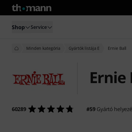
Shop
Service
Minden kategória
Gyártók listája E
Ernie Ball
Ernie 
60289
#59
Gyártó helyez