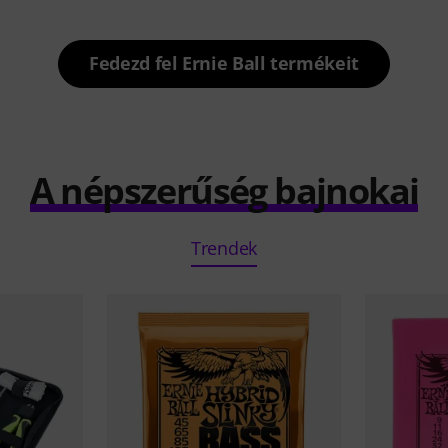
Fedezd fel Ernie Ball termékeit
A népszerűség bajnokai
Trendek