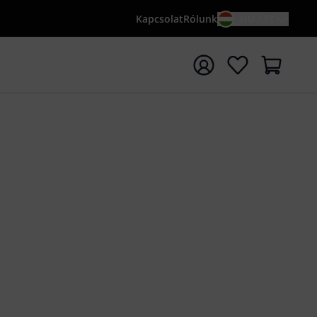
Kapcsolat
Rólunk
HU / FT
sés indítása {searchTerm} keresőszóval