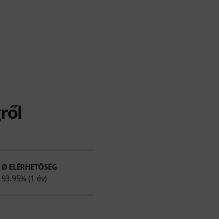
ről
Ø ELÉRHETŐSÉG
93.95% (1 év)