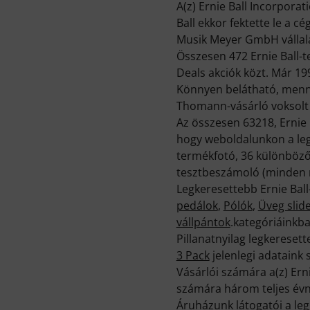
A(z) Ernie Ball Incorporat
Ball ekkor fektette le a c
Musik Meyer GmbH vállala
Összesen 472 Ernie Ball-t
Deals akciók közt. Már 19
Könnyen belátható, menny
Thomann-vásárló voksolt m
Az összesen 63218, Ernie 
hogy weboldalunkon a leg
termékfotó, 36 különböző
tesztbeszámoló (minden 
Legkeresettebb Ernie Bal
pedálok
,
Pólók
,
Üveg slid
vállpántok
.kategóriáinkba
Pillanatnyilag legkerese
3 Pack
jelenlegi adataink 
Vásárlói számára a(z) Ern
számára három teljes évn
Áruházunk látogatói a le