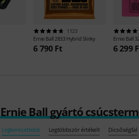
1123
Ernie Ball
2833 Hybrid Slinky
Ernie Ball
3
6 790 Ft
6 299 F
 Ernie Ball gyártó csúcster
Legkeresettebb
Legtöbbször értékelt
Dicsőségfal