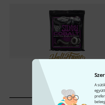
1000 darab eladva
Szer
Ernie Ball
2731
13 690 Ft
A süti
együtt
prefer
beleeg