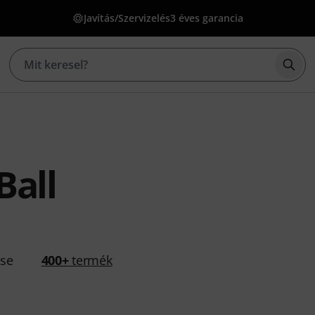
Javítás/Szervizelés
3 éves garancia
Kere
Ball
ése
400+
termék