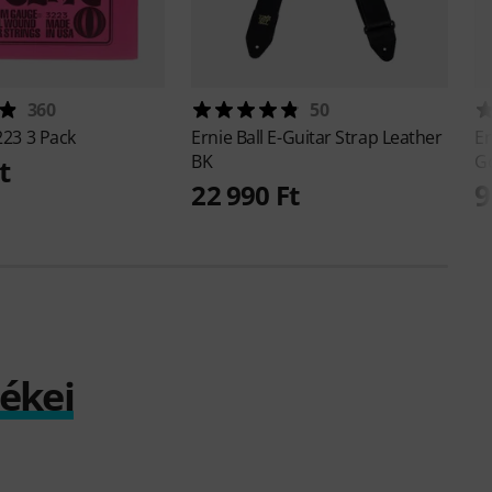
360
50
223 3 Pack
Ernie Ball
E-Guitar Strap Leather
Er
BK
G
t
9
22 990 Ft
mékei