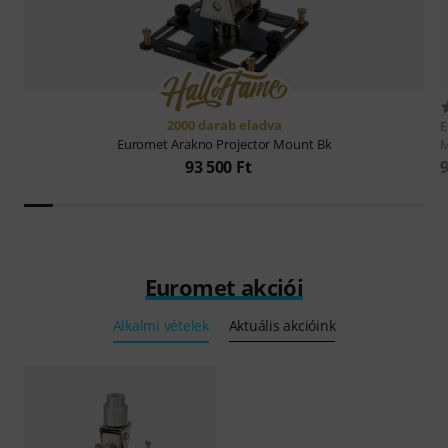
2000 darab eladva
M
Euromet
Arakno Projector Mount Bk
9
93 500 Ft
Euromet akciói
Alkalmi vételek
Aktuális akcióink