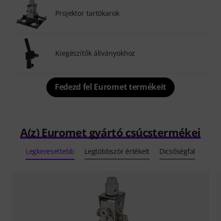
Projektor tartókarok
Kiegészítők állványokhoz
Fedezd fel Euromet termékeit
A(z) Euromet gyártó csúcstermékei
Legkeresettebb
Legtöbbször értékelt
Dicsőségfal