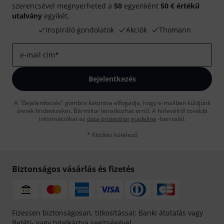
szerencsével megnyerheted a
50
egyenként
50 € értékű
utalvány
egyikét.
Inspiráló gondolatok
Akciók
Thomann
e-mail cím
*
Bejelentkezés
A "Bejelentkezés" gombra kattintva elfogadja, hogy e-mailben küldjünk
önnek hirdetéseket. Bármikor leiratkozhat erről. A hírlevélről további
információkat az
data protection guideline
-ben talál.
* Kitöltés kötelező
Biztonságos vásárlás és fizetés
Fizessen biztonságosan, titkosítással: Banki átutalás vagy
Betéti- vagy hitelkártya segítségével