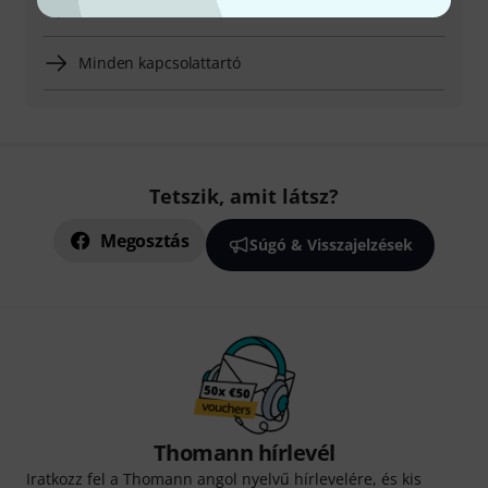
Termék visszaküldése
Minden kapcsolattartó
Tetszik, amit látsz?
Megosztás
Súgó & Visszajelzések
Thomann hírlevél
Iratkozz fel a Thomann angol nyelvű hírlevelére, és kis