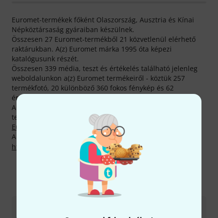
Euromet-termékek főként Olaszország, Ausztria és Kínai
Népköztársaság gyáraiban készülnek.
Összesen 27 Euromet-termékből 21 közvetlenül elérhető
raktárukban. A(z) Euromet márka 1995 óta képezi
katalógusunk részét.
Összesen 339 média, teszt és értékelés található jelenleg
weboldalunkon a(z) Euromet termékeiről - köztük 257
termékfotó, 20 különböző 360 fokos fénykép és 62
értékelés.
A termékcsalád fénypontja, egyik legkeresettebb
termékünk az eddig 2.000 eladott darabbal büszkélkedő
Euromet Arakno Projector Mount Bk
.
A gyártóval kapcsolatban itt találsz bővebb tájékoztatást:
http://www.euromet.com
Így érhetsz el minket
Ügyfélszolgálat - Magyarország