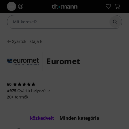
Keresés
Gyártók listája E
Euromet
60
#975
Gyártó helyezése
20+
termék
közkedvelt
Minden kategória