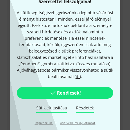
Szeretettel felszolgálva!
A sütik segítségével igyekszünk a legjobb vásárlási
élményt biztosítani, minden, ezzel járó előnnyel
együtt. Ezek közé tartoznak például a a személyre
szabott hirdetések és akciók, valamint a
+49-9546-9223-531
preferenciák mentése. Ha ezzel nincsenek
fenntartásaid, kérjük, egyszerűen csak add meg
Ügyfélszolgálatunk minden kérdés és észrevétel esetén
beleegyezésed a sütik preferenciákat,
örömmel áll rendelkezésedre
statisztikákat és marketinget érintő használatára a
„Rendben!” gombra kattintva. (
összes mutatása
).
Készítsd elő ügyfélszámodat
A jóváhagyásodat bármikor visszavonhatod a sütik
beállításainál (
itt
).
Nyitvatartási idő (CEST - Közép-európai
nyári időszámítás)
Rendicsek!
Visszahívást kérek
Sütik elutasítása
Részletek
Még több elérhetőség
·
Impresszum
Adatvédelmi nyilatkozat