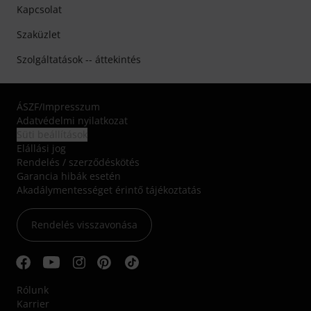
Kapcsolat
Szaküzlet
Szolgáltatások -- áttekintés
ÁSZF
/
Impresszum
Adatvédelmi nyilatkozat
Süti beállítások
Elállási jog
Rendelés / szerződéskötés
Garancia hibák esetén
Akadálymentességet érintő tájékoztatás
Rendelés visszavonása
Rólunk
Karrier