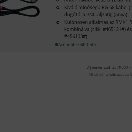
Kiváló minőségű RG-58 kábel (
dugótól a BNC-aljzatig (anya)
Különösen alkalmas az RMK1 RE
kombinálva (cikk. #465131#) és
#456133#)
Azonnal szállítható
Díjmentes szállítás 79 000 Ft 
Minden ár tartalmazza az Á