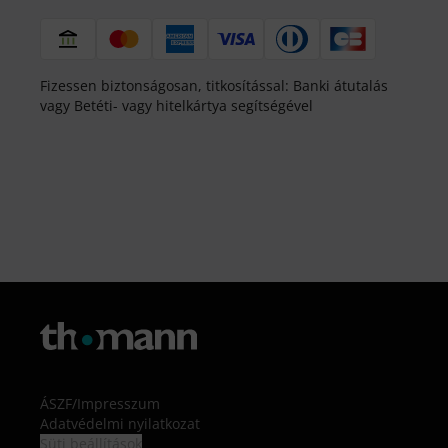
Fizessen biztonságosan, titkosítással: Banki átutalás
vagy Betéti- vagy hitelkártya segítségével
ÁSZF
/
Impresszum
Adatvédelmi nyilatkozat
Süti beállítások