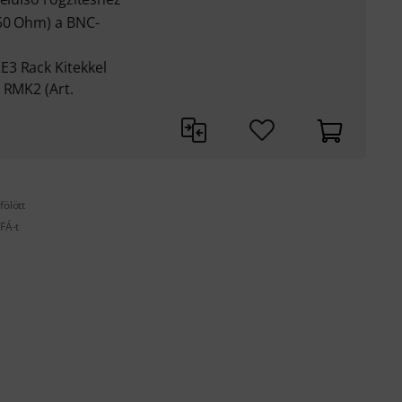
50 Ohm) a BNC-
3 Rack Kitekkel
 RMK2 (Art.
fölött
FÁ-t