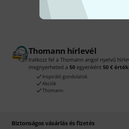
Thomann hírlevél
Iratkozz fel a Thomann angol nyelvű hírle
megnyerheted a
50
egyenként
50 € érté
Inspiráló gondolatok
Akciók
Thomann
Biztonságos vásárlás és fizetés