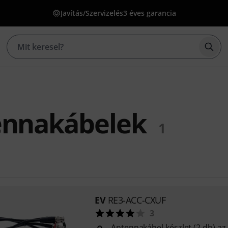
Javítás/Szervizelés
3 éves garancia
Kere
ennakábelek
1
EV
RE3-ACC-CXUF
3
Antennakábel készlet (2 db) az