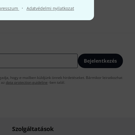
·
presszum
Adatvédelmi nyilatkozat
Bejelentkezés
gadja, hogy e-mailben küldjünk önnek hirdetéseket. Bármikor leiratkozhat
t az
data protection guideline
-ben talál.
Szolgáltatások