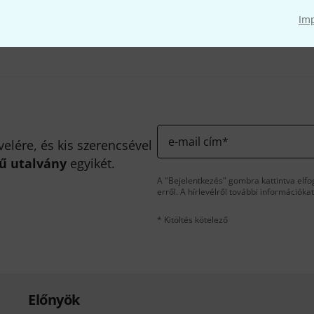
Megosztás
Súgó & Visszajelzések
Im
e-mail cím
*
velére, és kis szerencsével
kű utalvány
egyikét.
A "Bejelentkezés" gombra kattintva elfo
erről. A hírlevélről további információka
* Kitöltés kötelező
Előnyök