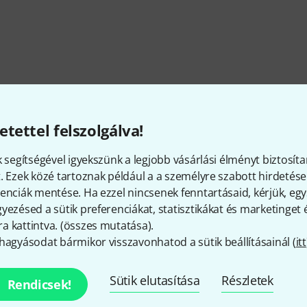
etettel felszolgálva!
k segítségével igyekszünk a legjobb vásárlási élményt biztosíta
. Ezek közé tartoznak például a a személyre szabott hirdetések
enciák mentése. Ha ezzel nincsenek fenntartásaid, kérjük, e
yezésed a sütik preferenciákat, statisztikákat és marketinget
 kattintva. (
összes mutatása
).
hagyásodat bármikor visszavonhatod a sütik beállításainál (
itt
Tetszik, amit látsz?
Sütik elutasítása
Részletek
Rendicsek!