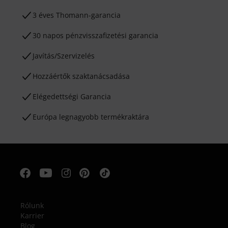
3 éves Thomann-garancia
30 napos pénzvisszafizetési garancia
Javítás/Szervizelés
Hozzáértők szaktanácsadása
Elégedettségi Garancia
Európa legnagyobb termékraktára
Rólunk
Karrier
Blog