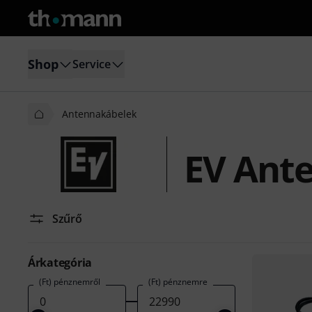
Shop
Service
Antennakábelek
EV Ant
Szűrő
Árkategória
(Ft) pénznemről
(Ft) pénznemre