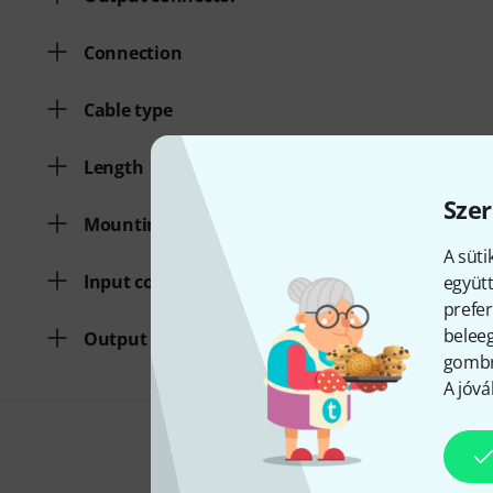
Connection
Cable type
Length
Szer
Mounting kit
A süti
Input connector
együtt
prefer
beleeg
Output connector
gombra
A jóvá