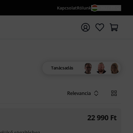
Kapcsolat
Rólunk
HU / FT
sés indítása {searchTerm} keresőszóval
Tanácsadás
Relevancia
22 990
Ft
 elülső rögzítéshez